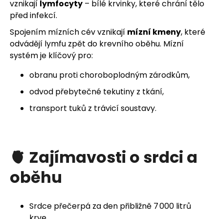
vznikají
lymfocyty
– bílé krvinky, které chrání tělo
před infekcí.
Spojením mízních cév vznikají
mízní kmeny
, které
odvádějí lymfu zpět do krevního oběhu. Mízní
systém je klíčový pro:
obranu proti choroboplodným zárodkům,
odvod přebytečné tekutiny z tkání,
transport tuků z trávicí soustavy.
🫀 Zajímavosti o srdci a
oběhu
Srdce přečerpá za den přibližně 7 000 litrů
krve.