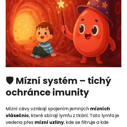
🛡️ Mízní systém – tichý
ochránce imunity
Mízní cévy vznikají spojením jemných
mízních
vlásečnic
, které sbírají lymfu z tkání. Tato lymfa je
vedena přes
mízní uzliny
, kde se filtruje a kde