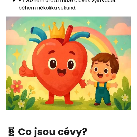
Při vážném úrazu může člověk vykrvácet
během několika sekund.
🧬 Co jsou cévy?