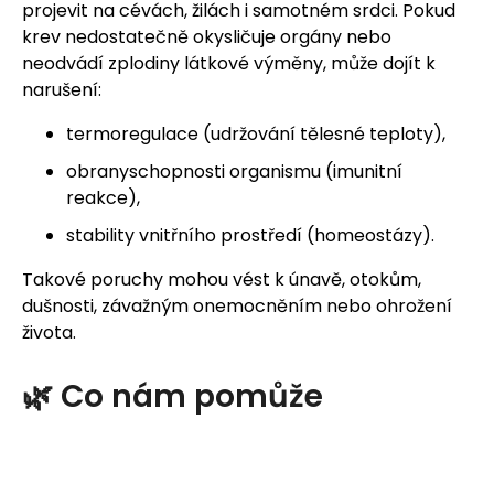
projevit na cévách, žilách i samotném srdci. Pokud
j
krev nedostatečně okysličuje orgány nebo
neodvádí zplodiny látkové výměny, může dojít k
e
narušení:
m
termoregulace (udržování tělesné teploty),
e
obranyschopnosti organismu (imunitní
reakce),
stability vnitřního prostředí (homeostázy).
Takové poruchy mohou vést k únavě, otokům,
dušnosti, závažným onemocněním nebo ohrožení
života.
🌿 Co nám pomůže