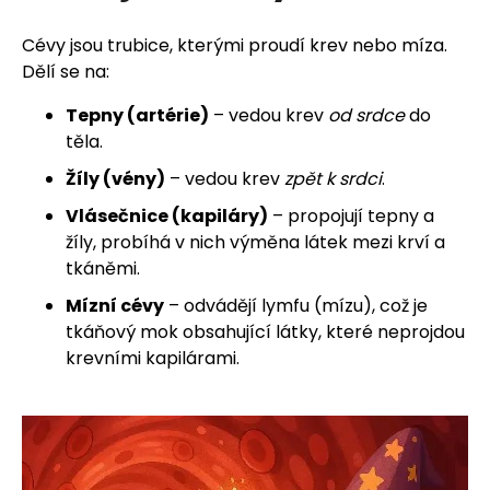
Cévy jsou trubice, kterými proudí krev nebo míza.
Dělí se na:
Tepny (artérie)
– vedou krev
od srdce
do
těla.
Žíly (vény)
– vedou krev
zpět k srdci
.
Vlásečnice (kapiláry)
– propojují tepny a
žíly, probíhá v nich výměna látek mezi krví a
tkáněmi.
Mízní cévy
– odvádějí lymfu (mízu), což je
tkáňový mok obsahující látky, které neprojdou
krevními kapilárami.