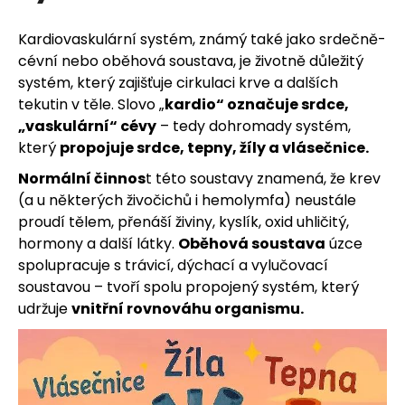
u
j
Kardiovaskulární systém, známý také jako srdečně-
cévní nebo oběhová soustava, je životně důležitý
e
systém, který zajišťuje cirkulaci krve a dalších
tekutin v těle. Slovo „
kardio“ označuje srdce,
t
„vaskulární“ cévy
– tedy dohromady systém,
e
který
propojuje srdce, tepny, žíly a vlásečnice.
Normální činnos
t této soustavy znamená, že krev
n
(a u některých živočichů i hemolymfa) neustále
a
proudí tělem, přenáší živiny, kyslík, oxid uhličitý,
hormony a další látky.
Oběhová soustava
úzce
j
spolupracuje s trávicí, dýchací a vylučovací
soustavou – tvoří spolu propojený systém, který
í
udržuje
vnitřní rovnováhu organismu.
t
?