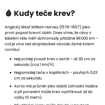
🩸 Kudy teče krev?
Anglický lékař William Harvey (1578–1657) jako
první popsal krevní oběh. Dnes víme, že cévy v
lidském těle měří dohromady přibližně 96 000 km –
což je více než dvojnásobek obvodu Země kolem
rovníku!
Nejrychleji proudí krev v aortě – až 30 cm za
sekundu (cca 1 km/h).
Nejpomaleji teče v kapilárách – pouhých 0,03
cm za sekundu.
Aorta má průměr jako slabší zahradní hadice
a při poranění může krev vystříknout až do
výšky 10 metrů.