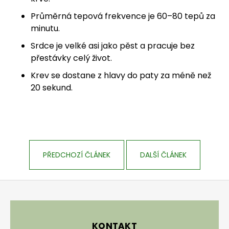
Průměrná tepová frekvence je 60–80 tepů za
minutu.
Srdce je velké asi jako pěst a pracuje bez
přestávky celý život.
Krev se dostane z hlavy do paty za méně než
20 sekund.
PŘEDCHOZÍ ČLÁNEK
DALŠÍ ČLÁNEK
Zápatí
KONTAKT