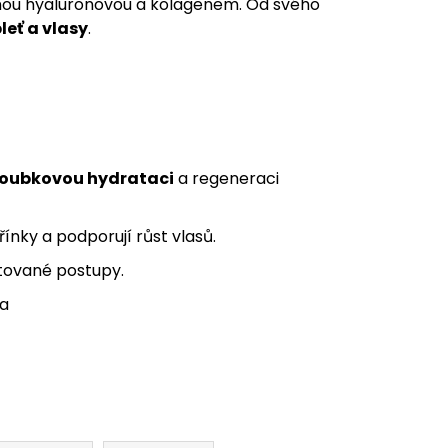
inou hyaluronovou a kolagenem. Od svého
pleť a vlasy
.
loubkovou hydrataci
a regeneraci
řínky a podporují růst vlasů.
tované postupy.
ka