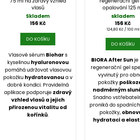
75 ml na zdravý vzhled
regenerační gel
vlasů
opalování 125 
Skladem
skladem
156 Kč
156 Kč
Měrná cena:
124,80 Kč / 100 ml
DO KOŠÍKU
DO KOŠÍKU
Vlasové sérum
Biohar
s
BIORA After Sun
je
kyselinou
hyaluronovou
regenerační gel spe
pomáhá udržovat vlasovou
vyvinutý pro ob
pokožku
hydratovanou
a v
pokožky
poškoz
dobré kondici. Pravidelná
nadměrným slun
aplikace podporuje
zdravý
Snadno vstřebatel
vzhled vlasů a jejich
proniká do spodních
přirozenou vitalitu od
pokožky,
obnov
kořínků
.
hydrataci a elast