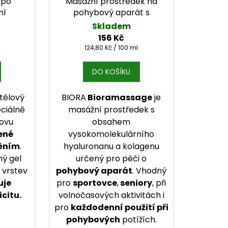
 po
Masážní prostředek na
ml
pohybový aparát s
hyaluronanem 125 ml
Skladem
156 Kč
Měrná cena:
124,80 Kč / 100 ml
DO KOŠÍKU
 tělový
BIORA
Bioramassage
je
ciálně
masážní prostředek s
novu
obsahem
ené
vysokomolekulárního
ěním
.
hyaluronanu a kolagenu
ný gel
určený pro péči o
 vrstev
pohybový aparát
. Vhodný
uje
pro
sportovce
,
seniory
, při
icitu.
volnočasových aktivitách i
pro
každodenní použití při
pohybových
potížích.