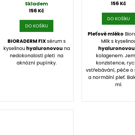
kolagenem 50 
156 Kč
Skladem
156 Kč
DO KOŠÍKU
DO KOŠÍKU
Pleťové mléko
Bio
BIORADERM FIX
sérum s
Milk s kyselino
kyselinou
hyaluronovou
na
hyaluronovou
nedokonalosti pleti na
kolagenem. Je
aknózní pupínky.
konzistence, ryc
vstřebávání, péče o
a normální pleť. Ba
ml.