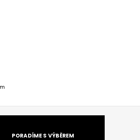
em
ádací prvky výpisu
PORADÍME S VÝBĚREM