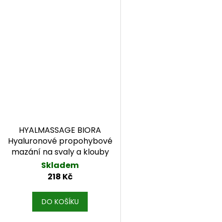
HYALMASSAGE BIORA
Hyaluronové propohybové
mazání na svaly a klouby
100 ml
Skladem
218 Kč
DO KOŠÍKU