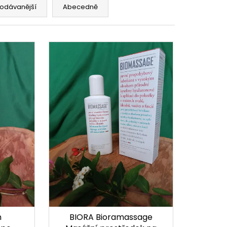
odávanější
Abecedně
n
BIORA Bioramassage