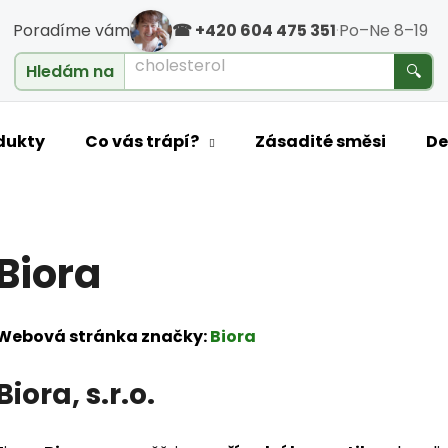
Poradíme vám
☎ +420 604 475 351
·
Po–Ne 8–19
cholesterol
Hledám na
🔍
o potřebujete najít?
dukty
Co vás trápí?
Zásadité směsi
De
HLEDAT
Biora
Doporučujeme
Webová stránka značky:
Biora
Biora, s.r.o.