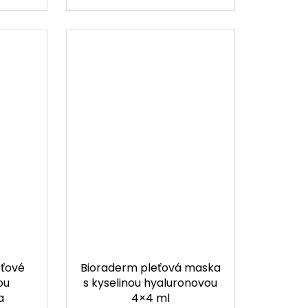
eťové
Bioraderm pleťová maska
ou
s kyselinou hyaluronovou
a
4×4 ml