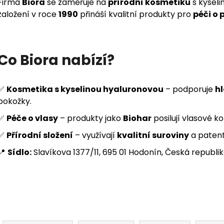
Firma
Biora
se zaměřuje na
přírodní kosmetiku
s kysel
založení v roce
1990
přináší kvalitní produkty pro
péči o 
Co Biora nabízí?
✅
Kosmetika s kyselinou hyaluronovou
– podporuje
h
pokožky.
✅
Péče o vlasy
– produkty jako
Biohar
posilují vlasové ko
✅
Přírodní složení
– využívají
kvalitní suroviny
a paten
📍
Sídlo:
Slavíkova 1377/11, 695 01 Hodonín, Česká republi
Řazení produktů