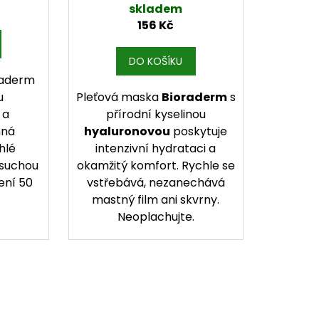
ml
skladem
156 Kč
DO KOŠÍKU
raderm
u
Pleťová maska
Bioraderm
s
a
přírodní kyselinou
mná
hyaluronovou
poskytuje
hlé
intenzivní hydrataci a
 suchou
okamžitý komfort. Rychle se
lení 50
vstřebává, nezanechává
mastný film ani skvrny.
Neoplachujte.