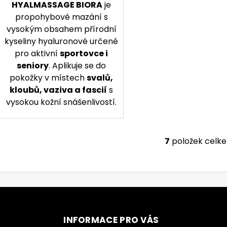
HYALMASSAGE BIORA
je
propohybové mazání s
vysokým obsahem přírodní
kyseliny hyaluronové určené
pro aktivní
sportovce i
seniory
. Aplikuje se do
pokožky v místech
svalů,
kloubů, vaziva a fascií
s
vysokou kožní snášenlivostí.
7
položek celk
Ovl
INFORMACE PRO VÁS