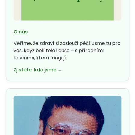
u
j
e
O nás
t
Věříme, že zdraví si zaslouží péči. Jsme tu pro
e
vás, když bolí tělo i duše – s přírodními
řešeními, která fungují.
n
Zjistěte, kdo jsme →
a
j
í
t
?