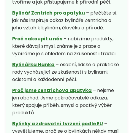
tvoříme a jak přistupujeme k přírodní péči.
Bylinář Zentrich pro apatyku
– přečtěte si,
jak nás inspiruje odkaz bylináře Zentricha a
jeho vztah k bylinám, člověku a přírodě.
Proč nakoupit u nás
– nabízíme produkty,
které dávají smysl, známe je z praxe a
vybíráme je s ohledem na zkušenost i tradici.
Bylinářka Hanka
– osobní, lidské a praktické
rady vycházející ze zkušeností s bylinami,
očistami a každodenní péčí.
Proč jsme Zentrichova apatyka
– nejsme
jen obchod. Jsme pokračovatelé odkazu,
který spojuje příběh, smysl a poctivý výběr
produktů.
Bylinky a zdravotní tvrzení podle EU
–
vysvětlujeme, proč se o bylinkách někdy musí