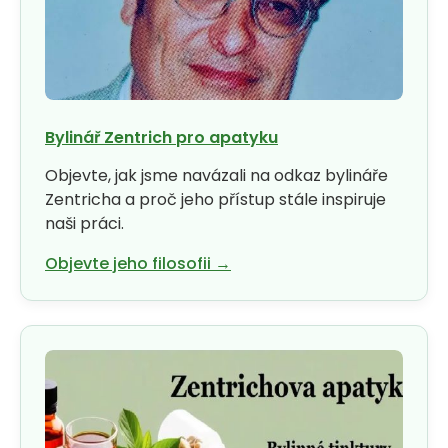
HLEDAT
Bylinář Zentrich pro apatyku
Objevte, jak jsme navázali na odkaz bylináře
D
Zentricha a proč jeho přístup stále inspiruje
o
naši práci.
p
Objevte jeho filosofii →
o
r
u
č
u