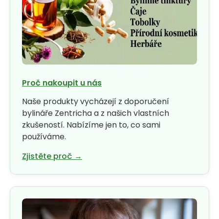
j
e
m
e
Proč nakoupit u nás
Naše produkty vycházejí z doporučení
bylináře Zentricha a z našich vlastních
zkušeností. Nabízíme jen to, co sami
používáme.
Zjistěte proč →