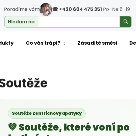
Poradíme vám
☎ +420 604 475 351
·
Po–Ne 8–19
cholesterol
Hledám na
🔍
o potřebujete najít?
dukty
Co vás trápí?
Zásadité směsi
De
HLEDAT
Soutěže
Doporučujeme
Soutěže Zentrichovy apatyky
💚 Soutěže, které voní po