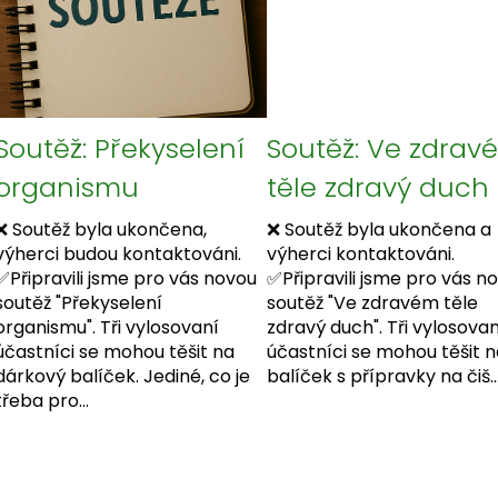
Soutěž: Překyselení
Soutěž: Ve zdrav
organismu
těle zdravý duch
❌ Soutěž byla ukončena,
❌ Soutěž byla ukončena a
výherci budou kontaktováni.
výherci kontaktováni.
✅Připravili jsme pro vás novou
✅Připravili jsme pro vás n
soutěž "Překyselení
soutěž "Ve zdravém těle
organismu". Tři vylosovaní
zdravý duch". Tři vylosovan
účastníci se mohou těšit na
účastníci se mohou těšit n
dárkový balíček. Jediné, co je
balíček s přípravky na čiš..
třeba pro...