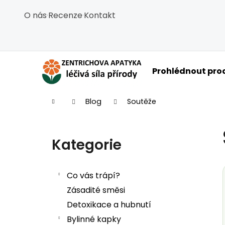
Košík
Přejít na obsah
O nás
·
Recenze
·
Kontakt
Zpět
Zpět
do
do
obchodu
obchodu
C
Prohlédnout pro
Domů
Blog
Soutěže
Postranní panel
Kategorie
Přeskočit kategorie
Co vás trápí?
Zásadité směsi
Detoxikace a hubnutí
Bylinné kapky