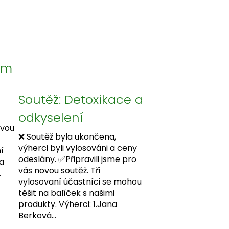
ém
Soutěž: Detoxikace a
odkyselení
ovou
❌ Soutěž byla ukončena,
výherci byli vylosováni a ceny
í
odeslány. ✅Připravili jsme pro
a
vás novou soutěž. Tři
.
vylosovaní účastníci se mohou
těšit na balíček s našimi
produkty. Výherci: 1.Jana
Berková...