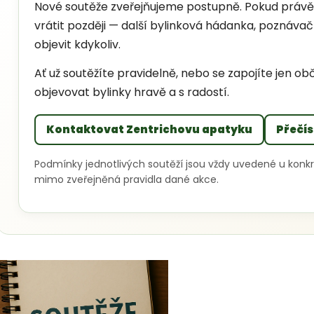
Nové soutěže zveřejňujeme postupně. Pokud právě
vrátit později — další bylinková hádanka, pozná
objevit kdykoliv.
Ať už soutěžíte pravidelně, nebo se zapojíte jen o
objevovat bylinky hravě a s radostí.
Kontaktovat Zentrichovu apatyku
Přečís
Podmínky jednotlivých soutěží jsou vždy uvedené u konkr
mimo zveřejněná pravidla dané akce.
Výpis článků