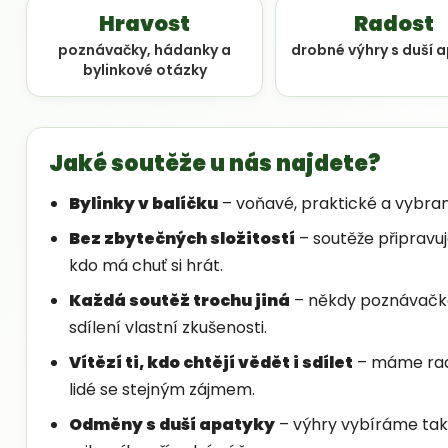
Hravost
Radost
poznávačky, hádanky a
drobné výhry s duší 
bylinkové otázky
Jaké soutěže u nás najdete?
Bylinky v balíčku
– voňavé, praktické a vybran
Bez zbytečných složitostí
– soutěže připravuj
kdo má chuť si hrát.
Každá soutěž trochu jiná
– někdy poznávačka 
sdílení vlastní zkušenosti.
Vítězí ti, kdo chtějí vědět i sdílet
– máme rado
lidé se stejným zájmem.
Odměny s duší apatyky
– výhry vybíráme tak,