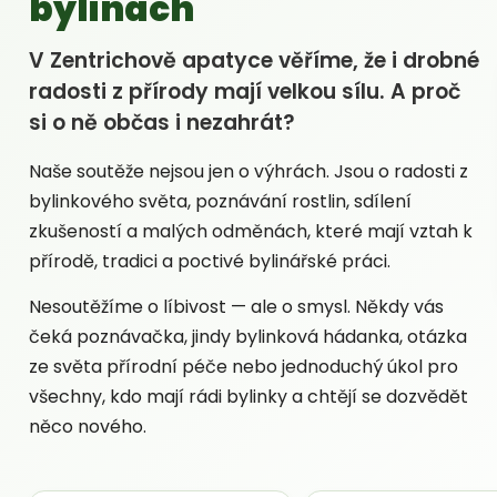
bylinách
V Zentrichově apatyce věříme, že i drobné
radosti z přírody mají velkou sílu. A proč
si o ně občas i nezahrát?
Naše soutěže nejsou jen o výhrách. Jsou o radosti z
bylinkového světa, poznávání rostlin, sdílení
zkušeností a malých odměnách, které mají vztah k
přírodě, tradici a poctivé bylinářské práci.
Nesoutěžíme o líbivost — ale o smysl. Někdy vás
čeká poznávačka, jindy bylinková hádanka, otázka
ze světa přírodní péče nebo jednoduchý úkol pro
všechny, kdo mají rádi bylinky a chtějí se dozvědět
něco nového.