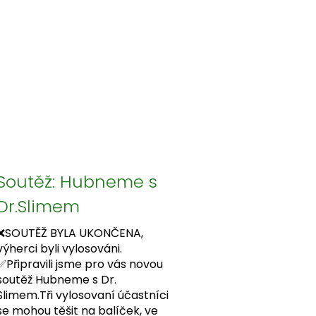
Soutěž: Hubneme s
Dr.Slimem
❌SOUTĚŽ BYLA UKONČENA,
výherci byli vylosováni.
✅Připravili jsme pro vás novou
soutěž Hubneme s Dr.
Slimem.Tři vylosovaní účastníci
se mohou těšit na balíček, ve