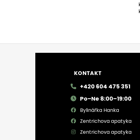
Zápatí
KONTAKT
+420 604 475 351
Po–Ne 8:00–19:00
Bylinářka Hanka
Zentrichova apatyka
Zentrichova apatyka