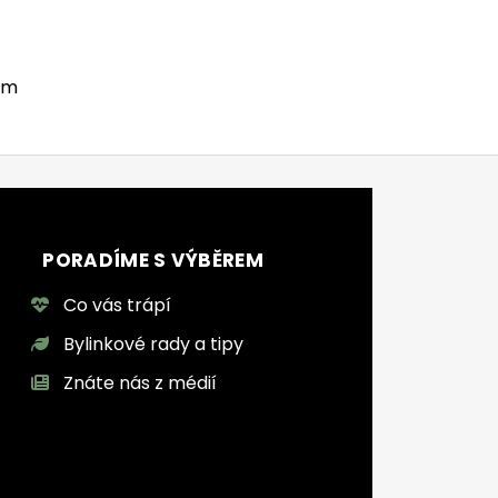
em
ádací prvky výpisu
PORADÍME S VÝBĚREM
Co vás trápí
Bylinkové rady a tipy
Znáte nás z médií