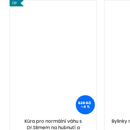
TIP
628 KČ
–4 %
Kúra pro normální váhu s
Bylinky 
Dr.Slimem na hubnutí a