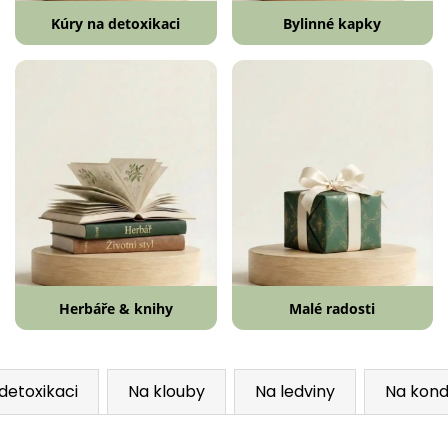
Kúry na detoxikaci
Bylinné kapky
Herbáře & knihy
Malé radosti
detoxikaci
Na klouby
Na ledviny
Na kond