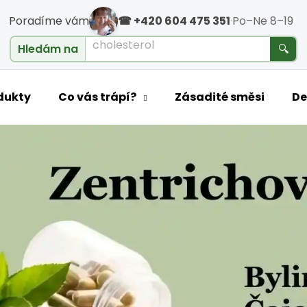
Poradíme vám
☎ +420 604 475 351
·
Po–Ne 8–19
cholesterol
Hledám na
🔍
o potřebujete najít?
dukty
Co vás trápí?
Zásadité směsi
De
yka – léčivá síla příro
HLEDAT
Doporučujeme