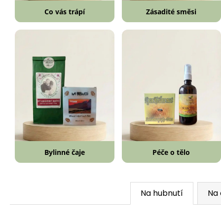
Co vás trápí
Zásadité směsi
Bylinné čaje
Péče o tělo
Na hubnutí
Na 