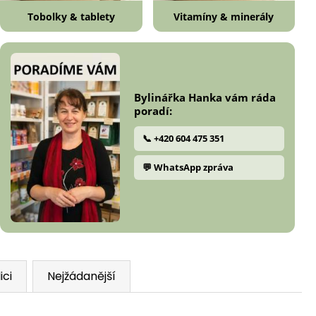
Tobolky & tablety
Vitamíny & minerály
Bylinářka Hanka vám ráda
poradí:
📞 +420 604 475 351
💬 WhatsApp zpráva
ici
Nejžádanější