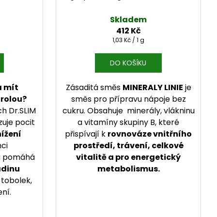
Skladem
412 Kč
Měrná cena:
1,03 Kč / 1 g
DO KOŠÍKU
 mít
Zásaditá směs
MINERALY LINIE
je
trolou?
směs pro přípravu nápoje bez
h Dr.SLIM
cukru. Obsahuje minerály, vlákninu
uje pocit
a vitamíny skupiny B, které
ížení
přispívají k
rovnováze vnitřního
ci
prostředí, trávení, celkové
 a pomáhá
vitalitě a pro energetický
adinu
metabolismus.
0 tobolek,
ení.