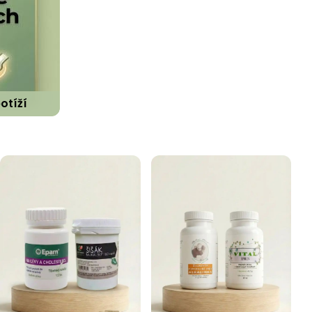
otíží