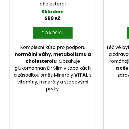
cholesterol
Skladem
599 Kč
DO KOŠÍKU
Komplexní kúra pro podporu
Léčivé by
normální váhy, metabolismu a
a zdrav
cholesterolu
. Obsahuje
Pomáhaj
glukomannan Dr.Slim v tobolkách
a cé
a zásaditou směs Mineraly
VITAL
s
zdra
vitamíny, minerály a stopovými
prvky.