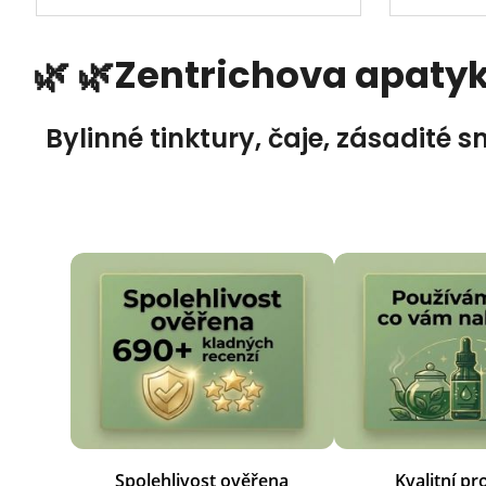
🌿 🌿Zentrichova apatyka
Bylinné tinktury, čaje, zásadité 
Spolehlivost ověřena
Kvalitní p