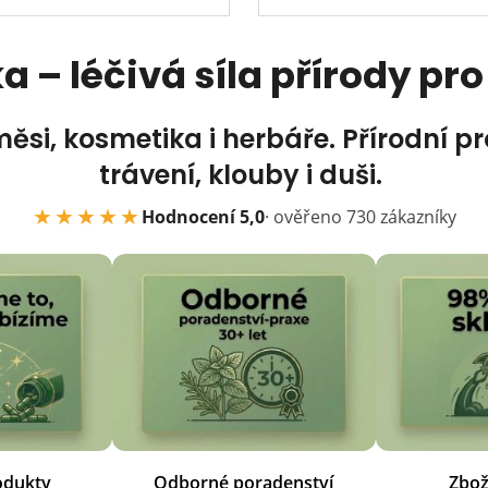
 – léčivá síla přírody pro
směsi, kosmetika i herbáře. Přírodní 
trávení, klouby i duši.
★★★★★
Hodnocení 5,0
· ověřeno
730
zákazníky
rodukty
Odborné poradenství
Zbož