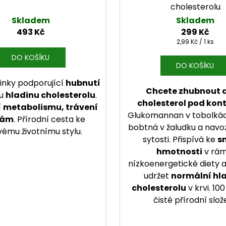
cholesterolu
Skladem
Skladem
493 Kč
299 Kč
Měrná cena:
2,99 Kč / 1 ks
DO KOŠÍKU
DO KOŠÍKU
linky podporující
hubnutí
Chcete zhubnout a
ou
hladinu cholesterolu
.
cholesterol pod kon
í
metabolismu, trávení
Glukomannan v tobolkác
vám
. Přírodní cesta ke
bobtná v žaludku a navoz
vému životnímu stylu.
sytosti. Přispívá ke
sn
hmotnosti
v rám
nízkoenergetické diety
udržet
normální hl
cholesterolu
v krvi. 10
čisté přírodní slož