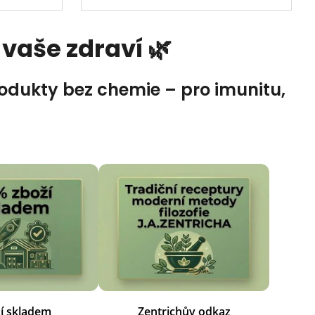
 vaše zdraví 🌿
produkty bez chemie – pro imunitu,
í skladem
Zentrichův odkaz