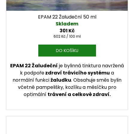
EPAM 22 Žaludeční 50 ml
Skladem
301 Kč
Měrná cena:
602 Kč / 100 ml
DO KOŠÍKU
EPAM 22 Žaludeční
je bylinná tinktura navržená
k podpoře
zdraví trávicího systému
a
normální funkci
žaludku
. Obsahuje směs bylin
včetně pampelišky, kozlíku a měsíčku pro
optimální
trávení a celkové zdraví.