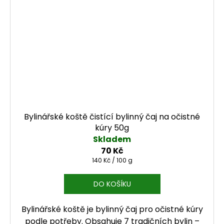
Bylinářské koště čistící bylinný čaj na očistné
kúry 50g
Skladem
70 Kč
Měrná cena:
140 Kč / 100 g
DO KOŠÍKU
Bylinářské koště je bylinný čaj pro očistné kúry
podle potřeby. Obsahuje 7 tradičních bylin –