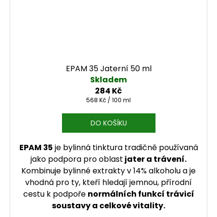
EPAM 35 Jaterní 50 ml
Skladem
284 Kč
Měrná cena:
568 Kč / 100 ml
DO KOŠÍKU
EPAM 35
je bylinná tinktura tradičně používaná
jako podpora pro oblast
jater a trávení.
Kombinuje bylinné extrakty v 14% alkoholu a je
vhodná pro ty, kteří hledají jemnou, přírodní
cestu k podpoře
normálních funkcí trávicí
soustavy a celkové vitality.