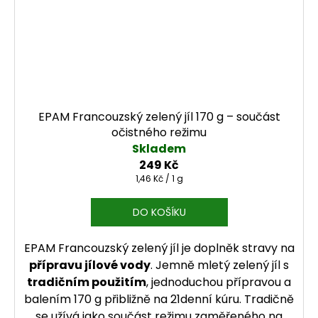
EPAM Francouzský zelený jíl 170 g – součást
očistného režimu
Skladem
249 Kč
Měrná cena:
1,46 Kč / 1 g
DO KOŠÍKU
EPAM Francouzský zelený jíl je doplněk stravy na
přípravu jílové vody
. Jemně mletý zelený jíl s
tradičním použitím
, jednoduchou přípravou a
balením 170 g přibližně na 21denní kúru. Tradičně
se užívá jako součást režimu zaměřeného na