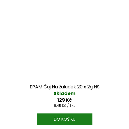
EPAM Čaj Na žaludek 20 x 2g NS
Skladem
129 Kč
Měrná cena:
6,45 Kč / 1 ks
DO KOŠÍKU