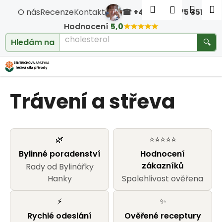
Košík
Přejít na obsah
Hledat
Nákup
M
Přihlášen
O nás
Recenze
Kontakt
☎ +420 604 475 351
·
Zpět
Zpět
cholesterol
Hodnocení
5,0
★★★★★
Hledám na
🔍
C
o
Trávení a střeva
p
o
t
🌿
⭐⭐⭐⭐⭐
Bylinné poradenství
Hodnocení
ř
zákazníků
Rady od Bylinářky
e
Hanky
Spolehlivost ověřena
b
⚡
✨
Rychlé odeslání
Ověřené receptury