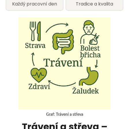
u
Každý pracovní den
Tradice a kvalita
j
e
t
e
n
a
j
í
t
Graf: Trávení a střeva
?
Trávení a střeva –