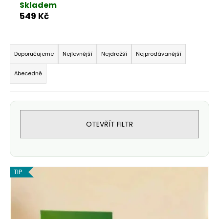
Skladem
549 Kč
Řazení produktů
Doporučujeme
Nejlevnější
Nejdražší
Nejprodávanější
Abecedně
OTEVŘÍT FILTR
Výpis produktů
TIP