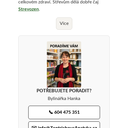
celkovém zdraví. Střevům dělá dobře čaj
j
Strevozen
.
e
Více
m
e
POTŘEBUJETE PORADIT?
Bylinářka Hanka
📞 604 475 351
✉️ info@ZentrichovaApatyka.cz