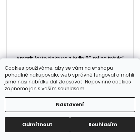
Amarit forte tinktura z bylin 50 ml na trávicí
procesy v těle
Cookies používáme, aby se vám na e-shopu
Skladem
pohodlně nakupovalo, web správně fungoval a mohli
180 Kč
jsme naši nabídku dál zlepšovat. Nepovinné cookies
Měrná cena:
360 Kč / 100 ml
zapneme jen s vaším souhlasem.
DO KOŠÍKU
Nastavení
Bylinky v tinktuře Amarit forte se tradičně
používají na trávicí
procesy v těle
, střeva, játra,
Odmítnout
Souhlasím
srdce, cukr, nervový systém, imunitu i klouby a
kosti.