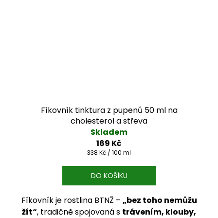
Fíkovník tinktura z pupenů 50 ml na
cholesterol a střeva
Skladem
169 Kč
Měrná cena:
338 Kč / 100 ml
DO KOŠÍKU
Fíkovník je rostlina BTNŽ –
„bez toho nemůžu
žít“
, tradičně spojovaná s
trávením, klouby,