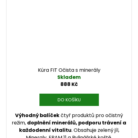
Kúra FIT Očista s minerály
Skladem
888 Kč
DO KOŠÍKU
Výhodný balíček
čtyř produktů pro očistný
režim,
doplnění minerálů, podporu trávení a
každodenní vitalitu
. Obsahuje zelený jíl,
Mineraly, EPAM 11 a Bylinářské koště.