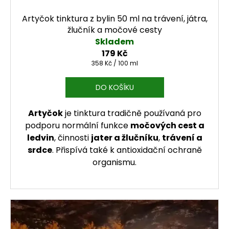
Artyčok tinktura z bylin 50 ml na trávení, játra,
žlučník a močové cesty
Skladem
179 Kč
Měrná cena:
358 Kč / 100 ml
DO KOŠÍKU
Artyčok
je tinktura tradičně používaná pro
podporu normální funkce
močových cest a
ledvin
, činnosti
jater a žlučníku
,
trávení a
srdce
. Přispívá také k antioxidační ochraně
organismu.