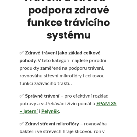
podpora zdravé
funkce trávicího
HLEDAT
systému
✅
Zdravé trávení jako základ celkové
D
pohody.
V této kategorii najdete přírodní
o
produkty zaměřené na podporu trávení,
rovnováhu střevní mikroflóry i celkovou
p
funkci zažívacího traktu.
o
✅
Správné trávení
– pro efektivní rozklad
r
potravy a vstřebávání živin pomáhá
EPAM 35
u
– jaterní
i
Pelyněk
.
č
✅
Zdraví střevní mikroflóry
– rovnováha
bakterií ve střevech hraje klíčovou roli v
u