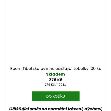
Epam Tibetské bylinné očišťující tobolky 100 ks
Skladem
276 Kč
Měrná cena:
276 Kč / 100 ks
DO KOŠÍKU
Očišťující směs na normální trávení, dýchací,