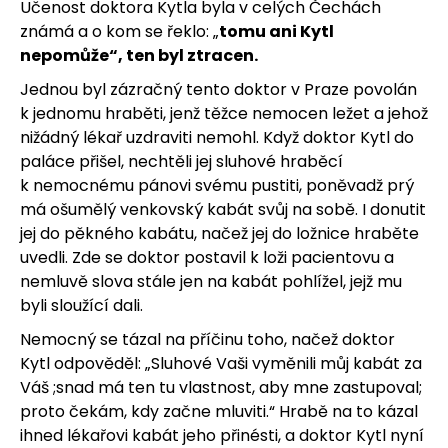
Učenost doktora Kytla byla v celých Čechách
známá a o kom se řeklo: „
tomu ani Kytl
nepomůže“, ten byl ztracen.
Jednou byl zázračný tento doktor v Praze povolán
k jednomu hraběti, jenž těžce nemocen ležet a jehož
nižádný lékař uzdraviti nemohl. Když doktor Kytl do
paláce přišel, nechtěli jej sluhové hraběcí
k nemocnému pánovi svému pustiti, poněvadž prý
má ošumělý venkovský kabát svůj na sobě. I donutit
jej do pěkného kabátu, načež jej do ložnice hraběte
uvedli. Zde se doktor postavil k loži pacientovu a
nemluvě slova stále jen na kabát pohlížel, jejž mu
byli sloužící dali.
Nemocný se tázal na příčinu toho, načež doktor
Kytl odpověděl: „Sluhové Vaši vyměnili můj kabát za
Váš ;snad má ten tu vlastnost, aby mne zastupoval;
proto čekám, kdy začne mluviti.“ Hrabě na to kázal
ihned lékařovi kabát jeho přinésti, a doktor Kytl nyní