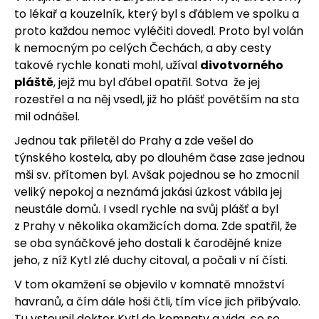
to lékař a kouzelník, který byl s ďáblem ve spolku a
proto každou nemoc vyléčiti dovedl. Proto byl volán
k nemocným po celých Čechách, a aby cesty
takové rychle konati mohl, užíval
divotvorného
pláště
, jejž mu byl ďábel opatřil. Sotva že jej
rozestřel a na něj vsedl, již ho plášť povětším na sta
mil odnášel.
Jednou tak přiletěl do Prahy a zde vešel do
týnského kostela, aby po dlouhém čase zase jednou
mši sv. přítomen byl. Avšak pojednou se ho zmocnil
veliký nepokoj a neznámá jakási úzkost vábila jej
neustále domů. I vsedl rychle na svůj plášť a byl
z Prahy v několika okamžicích doma. Zde spatřil, že
se oba synáčkové jeho dostali k čarodějné knize
jeho, z níž Kytl zlé duchy citoval, a počali v ní čísti.
V tom okamžení se objevilo v komnatě množství
havranů, a čím dále hoši čtli, tím více jich přibývalo.
Tu vstoupil doktor Kytl do komnaty a vida, co se