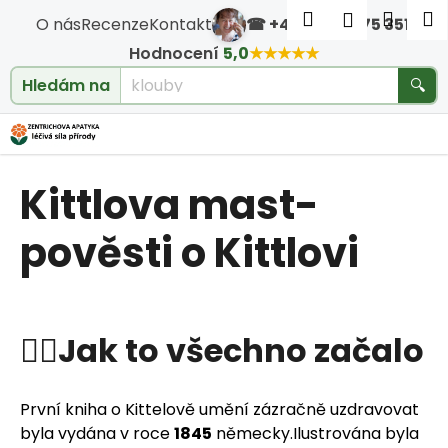
Košík
Přejít na obsah
Hledat
Nákup
M
Přihlášen
O nás
Recenze
Kontakt
☎ +420 604 475 351
·
Zpět
Zpět
Hodnocení
5,0
★★★★★
cholesterol
Hledám na
🔍
C
o
Kittlova mast-
p
o
pověsti o Kittlovi
t
ř
🧙‍♂️Jak to všechno začalo
e
b
První kniha o Kittelově umění zázračně uzdravovat
byla vydána v roce
1845
německy.Ilustrována byla