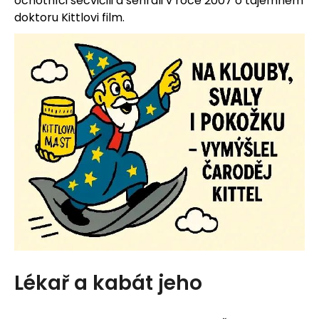
ochotníci secvičili a sehráli v roce 2007 o tajemném
j
doktoru Kittlovi film.
e
m
e
Lékař a kabát jeho