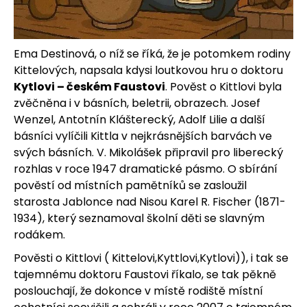
Ema Destinová, o níž se říká, že je potomkem rodiny
HLEDAT
Kittelových, napsala kdysi loutkovou hru o doktoru
Kytlovi – českém Faustovi
. Pověst o Kittlovi byla
zvěčněna i v básních, beletrii, obrazech. Josef
Wenzel, Antotnín Klášterecký, Adolf Lilie a další
D
básníci vylíčili Kittla v nejkrásnějších barvách ve
o
svých básních. V. Mikolášek připravil pro liberecký
rozhlas v roce 1947 dramatické pásmo. O sbírání
p
pověstí od místních pamětníků se zasloužil
o
starosta Jablonce nad Nisou Karel R. Fischer (1871-
1934), který seznamoval školní děti se slavným
r
rodákem.
u
Pověsti o Kittlovi ( Kittelovi,Kyttlovi,Kytlovi)), i tak se
č
tajemnému doktoru Faustovi říkalo, se tak pěkně
poslouchají, že dokonce v místě rodiště místní
u