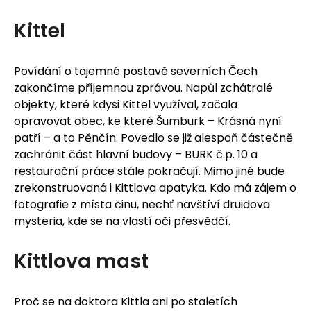
Kittel
Povídání o tajemné postavě severních Čech
zakončíme příjemnou zprávou. Napůl zchátralé
objekty, které kdysi Kittel využíval, začala
opravovat obec, ke které Šumburk – Krásná nyní
patří – a to Pěnčín. Povedlo se již alespoň částečně
zachránit část hlavní budovy – BURK č.p. 10 a
restaurační práce stále pokračují. Mimo jiné bude
zrekonstruovaná i Kittlova apatyka. Kdo má zájem o
fotografie z místa činu, nechť navštíví druidova
mysteria, kde se na vlastí oči přesvědčí.
Kittlova mast
Proč se na doktora Kittla ani po staletích