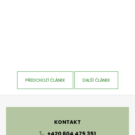
PŘEDCHOZÍ ČLÁNEK
DALŠÍ ČLÁNEK
Zápatí
KONTAKT
+420 604 475 351