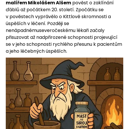
u
malířem Mikolášem Alšem
pověst o zaklínání
ďáblů až počátkem 20. století. Zpočátku se
j
v pověstech vyprávělo o Kittlově skromnosti a
e
úspěších v léčení. Později se
nenápadnémuseveročeskému lékaři začaly
t
přisuzovat až nadpřirozené schopnosti projevující
se v jeho schopnosti rychlého přesunu k pacientům
e
a jeho léčebných úspěších.
n
a
j
í
t
?