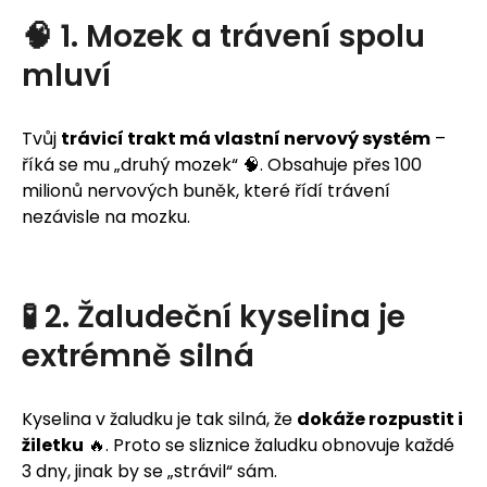
j
🧠 1. Mozek a trávení spolu
e
mluví
m
Tvůj
trávicí trakt má vlastní nervový systém
–
e
říká se mu „druhý mozek“ 🧠. Obsahuje přes 100
milionů nervových buněk, které řídí trávení
nezávisle na mozku.
🧪 2. Žaludeční kyselina je
extrémně silná
Kyselina v žaludku je tak silná, že
dokáže rozpustit i
žiletku
🔥. Proto se sliznice žaludku obnovuje každé
3 dny, jinak by se „strávil“ sám.