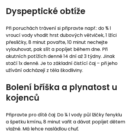
Dyspeptické obtíže
Při poruchách trávení si připravte např.: do ¾ l
vroucí vody vhodit hrst dubových větviček, 1 lžíci
přesličky, 8 minut povařte, 10 minut nechejte
vylouhovat, pak slít a popíjet během dne. Při
akutních potížích denně 14 dní až 3 týdny. Jinak
stačí 1x denně. Je to základní čistící čaj – při jeho
užívání odcházejí z těla škodliviny.
Bolení bříška a plynatost u
kojenců
Připravte pro dítě čaj: Do ¼ l vody půl lžičky fenyklu
a špetku kmínu, 8 minut vařit a dávat popíjet dětem
vlažné. Má lehce nasládlou chuť.