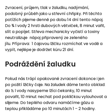
Zvracení, průjem, tlak v žaludku, nadýmání,
podobný průběh jako u střevní chřipky. Při těchto
potížích pijeme denně po dobu 14 dní tento nápoj.
Do ¾ l vody 2 hrsti dubových větviček, 8 minut vařit,
slít a popíjet. Střeva mechanicky vyčistí a toxiny
neutralizuje nápoj připravený ze zeleného
jílu. Příprava: 1 čajovou lžičku rozmíchat ve vodě a
vypít, nejlépe je dodržet kúru 21 dní.
Podráždění žaludku
Pokud nás trápí opakované zvracení dokonce i jen
po požití lžičky čaje. Na žaludek dáme tento obklad:
do ½ l vody nasypeme lžíci čekanky, 10 minut
povařit, 10 minut nechat pod pokličkou vylouhovat a
slijeme. Do teplého odvaru namáčíme gázu a
teplou přikládáme po 10 minutách 1 – 2 hodiny.