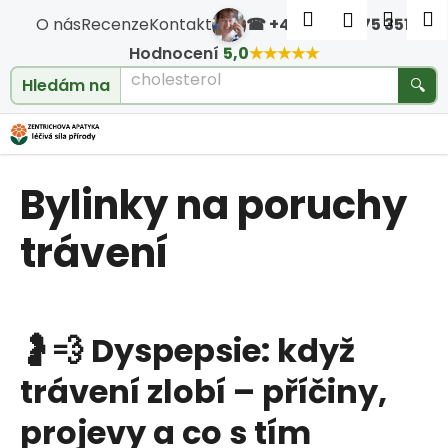
Košík
Přejít na obsah
Hledat
Nákup
M
Přihlášen
O nás
Recenze
Kontakt
☎ +420 604 475 351
·
Zpět
Zpět
Hodnocení
5,0
★★★★★
cholesterol
Hledám na
🔍
C
o
Bylinky na poruchy
p
o
trávení
t
ř
🤰💨
Dyspepsie:
když
e
trávení
zlobí
–
příčiny,
b
projevy
a
co
s
tím