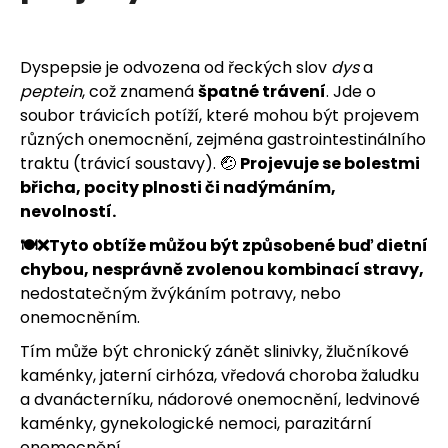
u
j
Dyspepsie je odvozena od řeckých slov
dys
a
e
peptein
, což znamená
špatné trávení
. Jde o
soubor trávicích potíží, které mohou být projevem
t
různých onemocnění, zejména gastrointestinálního
e
traktu (trávicí soustavy). 🤕
Projevuje se bolestmi
břicha, pocity plnosti či nadýmáním,
n
nevolností.
a
🍽️❌Tyto obtíže můžou být způsobené buď dietní
chybou, nesprávně zvolenou kombinací stravy,
j
nedostatečným žvýkáním potravy, nebo
onemocněním.
í
Tím může být chronický zánět slinivky, žlučníkové
t
kaménky, jaterní cirhóza, vředová choroba žaludku
a dvanácterníku, nádorové onemocnění, ledvinové
?
kaménky, gynekologické nemoci, parazitární
onemocnění.