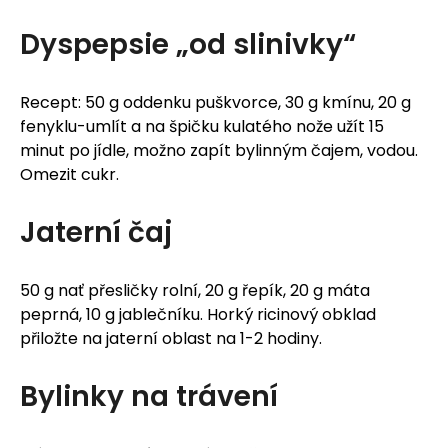
Dyspepsie „od slinivky“
Recept: 50 g oddenku puškvorce, 30 g kmínu, 20 g
fenyklu-umlít a na špičku kulatého nože užít 15
minut po jídle, možno zapít bylinným čajem, vodou.
Omezit cukr.
Jaterní čaj
50 g nať přesličky rolní, 20 g řepík, 20 g máta
peprná, 10 g jablečníku. Horký ricinový obklad
přiložte na jaterní oblast na 1-2 hodiny.
Bylinky na trávení