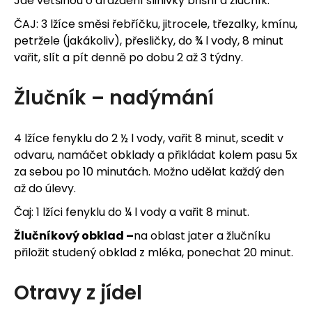
Jde většinou o dráždění slinivky břišní a žlučník.
ČAJ: 3 lžíce směsi řebříčku, jitrocele, třezalky, kmínu,
petržele (jakákoliv), přesličky, do ¾ l vody, 8 minut
vařit, slít a pít denně po dobu 2 až 3 týdny.
Žlučník – nadýmání
4 lžíce fenyklu do 2 ½ l vody, vařit 8 minut, scedit v
odvaru, namáčet obklady a přikládat kolem pasu 5x
za sebou po 10 minutách. Možno udělat každý den
až do úlevy.
Čaj: 1 lžíci fenyklu do ¼ l vody a vařit 8 minut.
Žlučníkový obklad –
na oblast jater a žlučníku
přiložit studený obklad z mléka, ponechat 20 minut.
Otravy z jídel