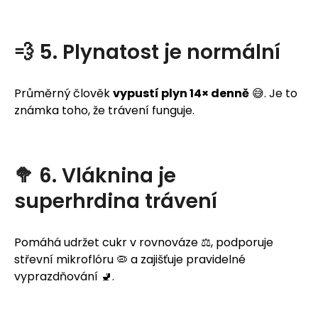
💨 5. Plynatost je normální
Průměrný člověk
vypustí plyn 14× denně
😅. Je to
známka toho, že trávení funguje.
🥦 6. Vláknina je
superhrdina trávení
Pomáhá udržet cukr v rovnováze ⚖️, podporuje
střevní mikroflóru 🦠 a zajišťuje pravidelné
vyprazdňování 🚽.