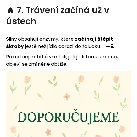
🔥 7. Trávení začíná už v
ústech
Sliny obsahují enzymy, které
začínají štěpit
škroby
ještě než jídlo dorazí do žaludku 🍞➡️🧪.
Pokud neprobíhá vše tak, jak je k tomu určeno,
objeví se zmíněné obtíže.