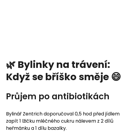
🌿 Bylinky na trávení:
Když se bříško směje 😄
Průjem po antibiotikách
Bylinář Zentrich doporučoval 0,5 hod před jídlem
zapít 1 lžičku mléčného cukru nálevem z 2 dílů
heřmánku a 1 dílu bazalky.