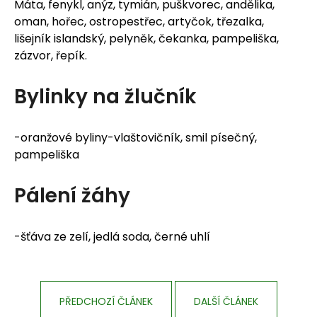
Máta, fenykl, anýz, tymián, puškvorec, andělika,
oman, hořec, ostropestřec, artyčok, třezalka,
lišejník islandský, pelyněk, čekanka, pampeliška,
zázvor, řepík.
Bylinky na žlučník
-oranžové byliny-vlaštovičník, smil písečný,
pampeliška
Pálení žáhy
-šťáva ze zelí, jedlá soda, černé uhlí
PŘEDCHOZÍ ČLÁNEK
DALŠÍ ČLÁNEK