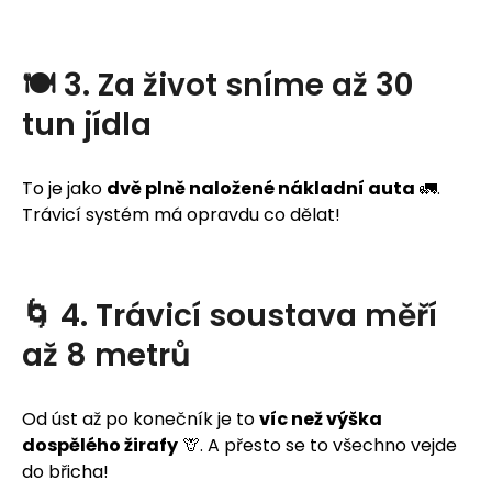
🍽️ 3. Za život sníme až 30
tun jídla
To je jako
dvě plně naložené nákladní auta
🚛.
Trávicí systém má opravdu co dělat!
🌀 4. Trávicí soustava měří
až 8 metrů
Od úst až po konečník je to
víc než výška
dospělého žirafy
🦒. A přesto se to všechno vejde
do břicha!