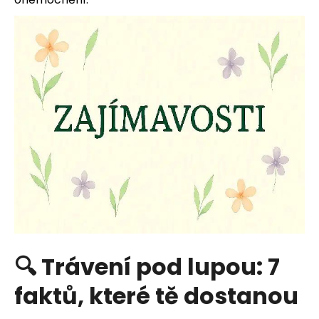
HLEDAT
D
o
p
o
r
u
🔍 Trávení pod lupou: 7
č
faktů, které tě dostanou
u