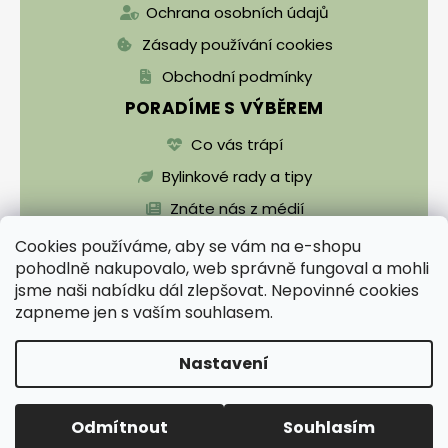
Ochrana osobních údajů
Zásady používání cookies
Obchodní podmínky
PORADÍME S VÝBĚREM
Co vás trápí
Bylinkové rady a tipy
Znáte nás z médií
Cookies používáme, aby se vám na e-shopu
pohodlně nakupovalo, web správně fungoval a mohli
jsme naši nabídku dál zlepšovat. Nepovinné cookies
zapneme jen s vaším souhlasem.
Vytvořil Shoptet
Nastavení
Copyright 2026
Zentrichova apatyka a Bylinář
Karel pro zdraví
. Všechna práva vyhrazena.
Upravit nastavení cookies
Odmítnout
Souhlasím