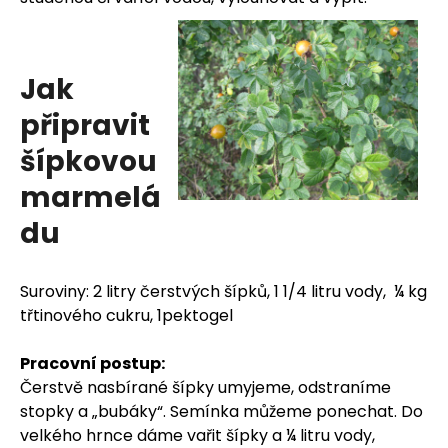
j
e
Jak
m
připravit
e
šípkovou
marmelá
du
Suroviny: 2 litry čerstvých šípků, 1 1/4 litru vody, ¼ kg
třtinového cukru, 1pektogel
Pracovní postup:
Čerstvě nasbírané šípky umyjeme, odstraníme
stopky a „bubáky“. Semínka můžeme ponechat. Do
velkého hrnce dáme vařit šípky a ¼ litru vody,