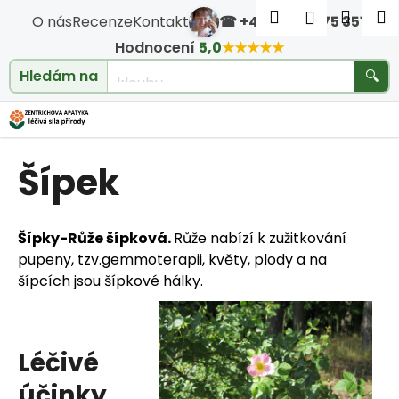
Košík
Přejít na obsah
Hledat
Nákup
M
Přihlášen
O nás
Recenze
Kontakt
☎ +420 604 475 351
·
Zpět
Zpět
Hodnocení
5,0
★★★★★
cholesterol
Hledám na
🔍
C
o
Šípek
p
o
Šípky-Růže šípková.
Růže nabízí k zužitkování
t
pupeny, tzv.gemmoterapii, květy, plody a na
šípcích jsou šípkové hálky.
ř
e
Léčivé
b
účinky