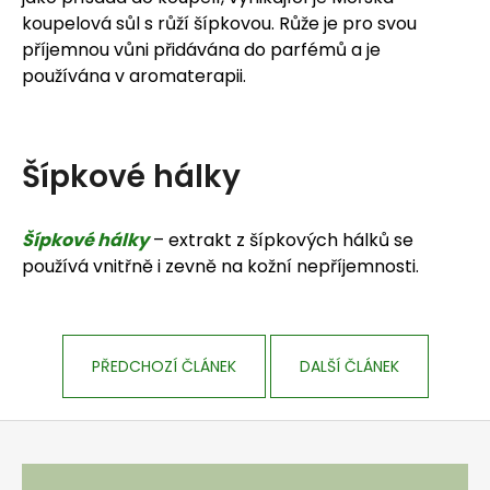
koupelová sůl s růží šípkovou. Růže je pro svou
příjemnou vůni přidávána do parfémů a je
používána v aromaterapii.
Šípkové hálky
Šípkové hálky
– extrakt z šípkových hálků se
používá vnitřně i zevně na kožní nepříjemnosti.
PŘEDCHOZÍ ČLÁNEK
DALŠÍ ČLÁNEK
Zápatí