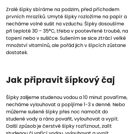
Zralé šípky sbíráme na podzim, před příchodem
prvních mrazíků. Umyté šípky rozložíme na papír a
necháme volně sušit na vzduchu. Šípky dosoušíme
HLEDAT
při teplotě 30 – 35°C, třeba v pootevřené troubě, na
topení nebo v sušičce. Sušením se sice ztrácí velké
množství vitamínů, ale pořád jich v šípcích zůstane
dostatek.
D
o
p
Jak připravit šípkový čaj
o
Šípky zalijeme studenou vodou a 10 minut povaříme,
r
necháme vylouhovat a popíjíme 1-3 x denně. Nebo
u
můžeme sušené šípky přes noc namočit do
studené vody a ráno povařit, vylouhovat a vypít.
č
Další způsob je čerstvé šípky rozříznout, zalít
u
studenou či vařící vodou, vylouhovat a vypít.