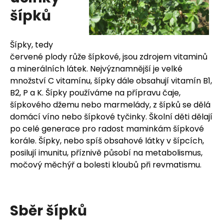
u
šípků
j
e
Šípky, tedy
červené plody růže šípkové, jsou zdrojem vitaminů
t
a minerálních látek. Nejvýznamnější je velké
e
množství C vitamínu, šípky dále obsahují vitamín B1,
B2, P a K. Šípky používáme na přípravu čaje,
n
šípkového džemu nebo marmelády, z šípků se dělá
domácí víno nebo šípkové tyčinky. Školní děti dělají
a
po celé generace pro radost maminkám šípkové
j
korále. Šípky, nebo spíš obsahové látky v šípcích,
posilují imunitu, příznivě působí na metabolismus,
í
močový měchýř a bolesti kloubů při revmatismu.
t
?
Sběr šípků