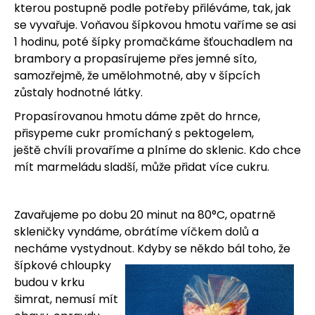
kterou postupně podle potřeby přiléváme, tak, jak
se vyvařuje. Voňavou šípkovou hmotu vaříme se asi
1 hodinu, poté šípky promačkáme šťouchadlem na
brambory a propasírujeme přes jemné síto,
samozřejmě, že umělohmotné, aby v šípcích
zůstaly hodnotné látky.
Propasírovanou hmotu dáme zpět do hrnce,
přisypeme cukr promíchaný s pektogelem,
ještě chvíli provaříme a plníme do sklenic. Kdo chce
mít marmeládu sladší, může přidat více cukru.
Zavařujeme po dobu 20 minut na 80°C, opatrně
skleničky vyndáme, obrátíme víčkem dolů a
necháme vystydnout. Kdyby se někdo bál toho, že
šípkové chloupky
budou v krku
šimrat, nemusí mít