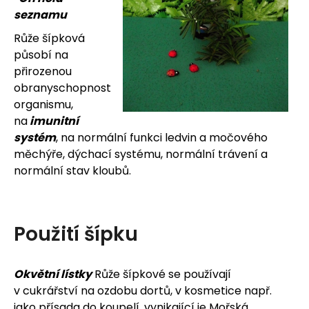
seznamu
Růže šípková
působí na
přirozenou
obranyschopnost
organismu,
na
imunitní
systém
, na normální funkci ledvin a močového
měchýře, dýchací systému, normální trávení a
normální stav kloubů.
Použití šípku
Okvětní lístky
Růže šípkové se používají
v cukrářství na ozdobu dortů, v kosmetice např.
jako přísada do koupelí, vynikající je Mořská