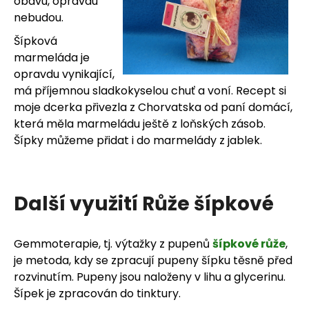
obavu, opravdu
nebudou.
Šípková
marmeláda je
opravdu vynikající,
má příjemnou sladkokyselou chuť a voní. Recept si
moje dcerka přivezla z Chorvatska od paní domácí,
která měla marmeládu ještě z loňských zásob.
Šípky můžeme přidat i do marmelády z jablek.
Další využití Růže šípkové
Gemmoterapie, tj. výtažky z pupenů
šípkové růže
,
je metoda, kdy se zpracují pupeny šípku těsně před
rozvinutím. Pupeny jsou naloženy v lihu a glycerinu.
Šípek je zpracován do tinktury.