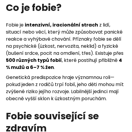
u
Co je fobie?
j
e
Fobie je
intenzivní, iracionální strach
z lidí,
situací nebo věcí, který může způsobovat panické
t
reakce a vyhýbavé chování. Příznaky fobie se dělí
na psychické (úzkost, nervozita, neklid) a fyzické
e
(bušení srdce, pocit na omdlení, třes). Existuje přes
n
500 různých typů fobií
, které postihují přibližně
4
% mužů a 6–7 % žen
.
a
Genetická predispozice hraje významnou roli—
j
pokud jeden z rodičů trpí fobií, jeho děti mohou mít
zvýšené riziko jejího rozvoje. Labilnější jedinci mají
í
obecně vyšší sklon k úzkostným poruchám.
t
Fobie související se
?
zdravím