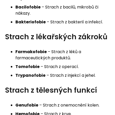
j
Bacilofobie
– Strach z bacilů, mikrobů či
nákazy.
e
Bakteriofobie
– Strach z bakterií a infekcí.
m
e
Strach z lékařských zákroků
Farmakofobie
– Strach z léků a
farmaceutických produktů.
Tomofobie
– Strach z operací.
Trypanofobie
– Strach z injekcí a jehel.
Strach z tělesných funkcí
Genufobie
– Strach z onemocnění kolen.
Hemofobie
– Strach z krve.