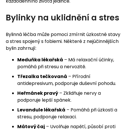
každodenního života jedince.
Bylinky na uklidnění a stres
Bylinná léčba může pomoci zmírnit úzkostné stavy
a stres spojený s fobiemi. Některé z nejúčinnějších
bylin zahrnují:
Meduňka lékařská
– Má relaxační účinky,
pomáhá při stresu a nervozitě.
Třezalka tečkovaná
– Přírodní
antidepresivum, podporuje duševní pohodu.
Heřmánek pravý
– Zklidňuje nervy a
podporuje lepší spánek.
Levandule lékařská
– Pomáhá při úzkosti a
stresu, podporuje relaxaci.
Mátový čaj
– Uvolňuje napětí, působí proti