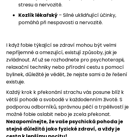
stresu a nervozitě.
Kozlík lékařský
– Silné uklidňující účinky,
pomáhá při nespavosti a nervozitě.
I když fobie týkající se zdraví mohou být velmi
nepříjemné a omezující, existují způsoby, jak je
zvládnout. Ať už se rozhodnete pro psychoterapii,
relaxační techniky nebo přírodní cestu s pomocí
bylinek, důležité je vědět, že nejste sami a že řešení
existuje.
Každý krok k překonání strachu vás posune blíž k
větší pohodě a svobodě v každodenním životě. S
podporou odborníků, správnou péčí a trpělivostí je
možné fobie oslabit nebo je zcela překonat.
Nezapomínejte, že vaše psychická pohoda je
stejně důležitá jako fyzické zdraví, a vždy je
cesta k lepšímu pocitu!