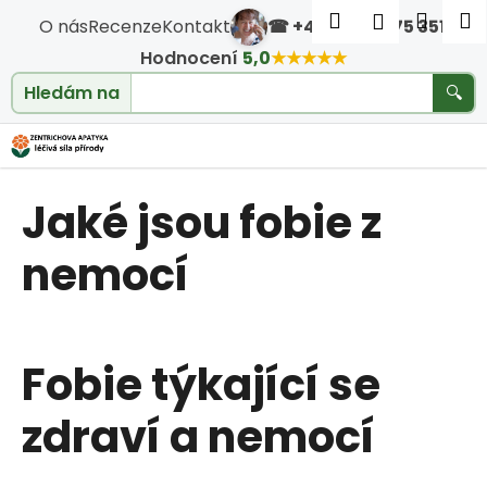
Košík
Přejít na obsah
Hledat
Nákup
M
Přihlášen
O nás
Recenze
Kontakt
☎ +420 604 475 351
·
Zpět
Zpět
Hodnocení
5,0
★★★★★
Hledám na
🔍
klouby
C
o
Jaké jsou fobie z
p
o
nemocí
t
ř
Fobie týkající se
e
zdraví a nemocí
b