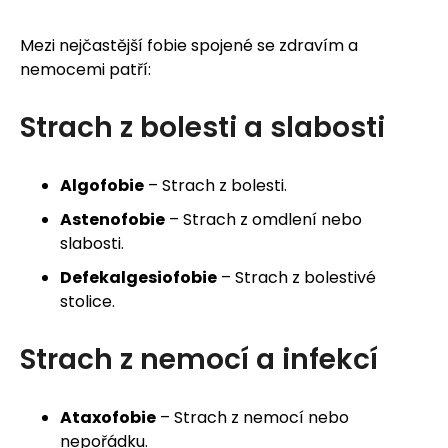
Mezi nejčastější fobie spojené se zdravím a
nemocemi patří:
HLEDAT
Strach z bolesti a slabosti
D
Algofobie
– Strach z bolesti.
o
Astenofobie
– Strach z omdlení nebo
slabosti.
p
Defekalgesiofobie
– Strach z bolestivé
o
stolice.
r
Strach z nemocí a infekcí
u
č
Ataxofobie
– Strach z nemocí nebo
u
nepořádku.