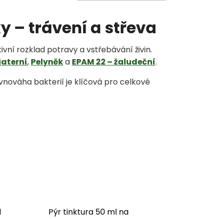
y – trávení a střeva
ivní rozklad potravy a vstřebávání živin.
jaterní
,
Pelyněk
a
EPAM 22 – žaludeční
.
vnováha bakterií je klíčová pro celkové
l
Pýr tinktura 50 ml na