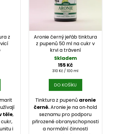
ura z
Aronie černý jeřáb tinktura
vicí
z pupenů 50 ml na cukr v
e
krvi a trávení
Skladem
155 Kč
Měrná cena:
310 Kč / 100 ml
DO KOŠÍKU
Amarit
Tinktura z pupenů
aronie
užívají
černé.
Aronie je na on‑hold
v těle
,
seznamu pro podporu
 cukr,
přirozené obranyschopnosti
nitu i
a normální činnosti