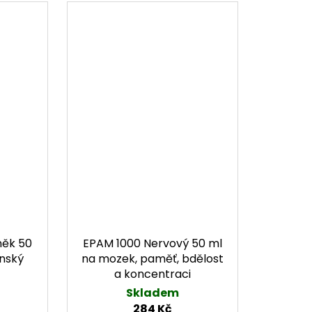
něk 50
EPAM 1000 Nervový 50 ml
enský
na mozek, paměť, bdělost
a koncentraci
Skladem
284 Kč