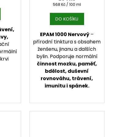
Měrná cena:
568 Kč / 100 ml
DO KOŠÍKU
ávení,
EPAM 1000 Nervový
–
vy,
přírodní tinktura s obsahem
ační
ženšenu, jinanu a dalších
ormální
bylin. Podporuje normální
krvi
činnost mozku, paměť,
bdělost, duševní
rovnováhu, trávení,
imunitu i spánek.