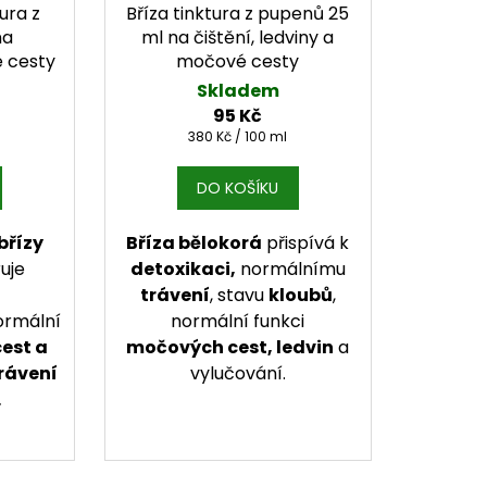
ura z
Bříza tinktura z pupenů 25
na
ml na čištění, ledviny a
é cesty
močové cesty
Skladem
95 Kč
Měrná cena:
380 Kč / 100 ml
DO KOŠÍKU
břízy
Bříza bělokorá
přispívá k
uje
detoxikaci,
normálnímu
trávení
, stavu
kloubů
,
ormální
normální funkci
est a
močových cest, ledvin
a
rávení
vylučování.
.