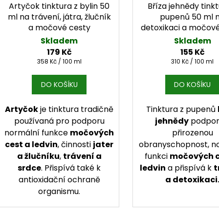
Artyčok tinktura z bylin 50
Bříza jehnědy tinkt
ml na trávení, játra, žlučník
pupenů 50 ml 
a močové cesty
detoxikaci a močov
Skladem
Skladem
179 Kč
155 Kč
Měrná cena:
Měrná cena:
358 Kč / 100 ml
310 Kč / 100 ml
DO KOŠÍKU
DO KOŠÍKU
Artyčok
je tinktura tradičně
Tinktura z pupenů
používaná pro podporu
jehnědy
podpor
normální funkce
močových
přirozenou
cest a ledvin
, činnosti
jater
obranyschopnost, n
a žlučníku
,
trávení a
funkci
močových c
srdce
. Přispívá také k
ledvin
a přispívá k
t
antioxidační ochraně
a detoxikaci
organismu.