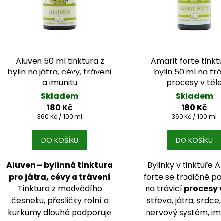
Aluven 50 ml tinktura z
Amarit forte tinkt
bylin na játra, cévy, trávení
bylin 50 ml na trá
a imunitu
procesy v těl
Skladem
Skladem
180 Kč
180 Kč
Měrná cena:
Měrná cena:
360 Kč / 100 ml
360 Kč / 100 ml
DO KOŠÍKU
DO KOŠÍKU
Aluven – bylinná tinktura
Bylinky v tinktuře 
pro játra, cévy a trávení
forte se tradičně po
Tinktura z medvědího
na trávicí
procesy 
česneku, přesličky rolní a
střeva, játra, srdce,
kurkumy dlouhé podporuje
nervový systém, imu