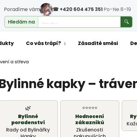
Poradíme vám
☎ +420 604 475 351
·
Po–Ne 8–19
cholesterol
Hledám na
🔍
o potřebujete najít?
dukty
Co vás trápí?
Zásadité směsi
De
ávení a střeva
HLEDAT
Bylinné kapky – tráven
Doporučujeme
🌿
⭐⭐⭐⭐⭐
Bylinné
Hodnocení
Ry
poradenství
zákazníků
Kaž
Rady od Bylinářky
Zkušenosti
Hanky
nakupujících