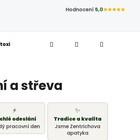
Hodnocení
5,0
★★★★★
Hledat
Přihlášení
Nákupní ko
toxikace a hubnutí
Bylinné kapky
Tobolky,
í a střeva
⚡
✨
chlé odeslání
Tradice a kvalita
dý pracovní den
Jsme Zentrichova
apatyka