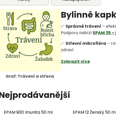
Bylinné kapk
✅
Správné trávení
– efekt
Podporu nabízí
EPAM 35 – 
✅
Střevní mikroflóra
– ro
zdraví.
Zobrazit více
Graf: Trávení a střeva
Nejprodávanější
EPAM 900 Imunita 50 ml
EPAM 12 Ženský 50 m