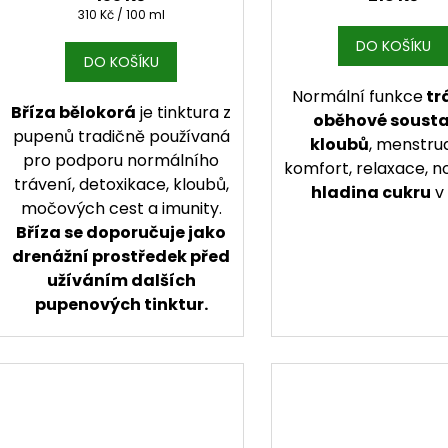
Měrná cena:
310 Kč / 100 ml
DO KOŠÍKU
DO KOŠÍKU
Normální funkce
tr
Bříza bělokorá
je tinktura z
oběhové sousta
pupenů tradičně používaná
kloubů
, menstru
pro podporu normálního
komfort, relaxace, n
trávení, detoxikace, kloubů,
hladina cukru
v 
močových cest a imunity.
Bříza se doporučuje jako
drenážní prostředek před
užíváním dalších
pupenových tinktur.