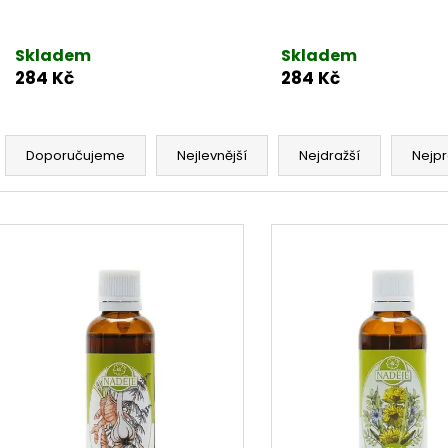
Skladem
Skladem
284 Kč
284 Kč
Řazení produktů
Doporučujeme
Nejlevnější
Nejdražší
Nejpr
Výpis produktů