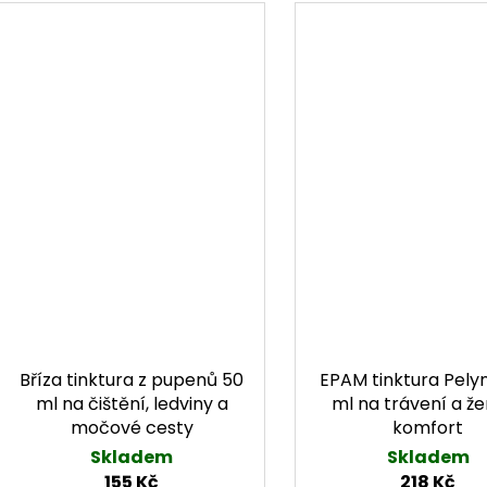
Bříza tinktura z pupenů 50
EPAM tinktura Pely
ml na čištění, ledviny a
ml na trávení a ž
močové cesty
komfort
Skladem
Skladem
155 Kč
218 Kč