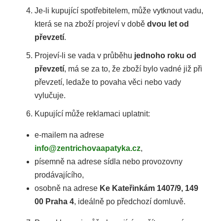
Je-li kupující spotřebitelem, může vytknout vadu,
která se na zboží projeví v době
dvou let od
převzetí
.
Projeví-li se vada v průběhu
jednoho roku od
převzetí
, má se za to, že zboží bylo vadné již při
převzetí, ledaže to povaha věci nebo vady
vylučuje.
Kupující může reklamaci uplatnit:
e-mailem na adrese
info@zentrichovaapatyka.cz
,
písemně na adrese sídla nebo provozovny
prodávajícího,
osobně na adrese
Ke Kateřinkám 1407/9, 149
00 Praha 4
, ideálně po předchozí domluvě.