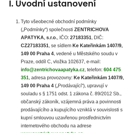
u
I. Úvodní ustanovení
j
e
Tyto všeobecné obchodní podmínky
(„Podmínky“) společnosti
ZENTRICHOVA
t
APATYKA, s.r.o.
, IČO:
27183351
, DIČ:
CZ27183351
, se sídlem
Ke Kateřinkám 1407/9,
e
149 00 Praha 4
, vedené u Městského soudu v
n
Praze, oddíl C, vložka 102637, e-mail:
info@zentrichovaapatyka.cz
, telefon:
604 475
a
351
, adresa provozovny:
Ke Kateřinkám 1407/9,
j
149 00 Praha 4
(„Prodávající“), upravují v
souladu s § 1751 odst. 1 zákona č. 89/2012 Sb.,
í
občanský zákoník, vzájemná práva a povinnosti
t
prodávajícího a kupujícího vzniklá v souvislosti s
kupní smlouvou uzavřenou prostřednictvím
?
internetového obchodu na adrese