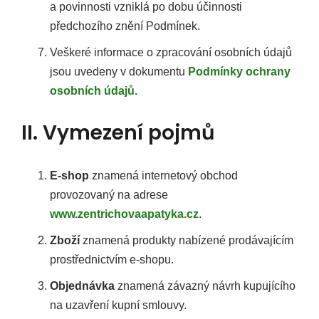
a povinnosti vzniklá po dobu účinnosti
j
předchozího znění Podmínek.
e
Veškeré informace o zpracování osobních údajů
m
jsou uvedeny v dokumentu
Podmínky ochrany
osobních údajů.
e
II. Vymezení pojmů
E-shop
znamená internetový obchod
provozovaný na adrese
www.zentrichovaapatyka.cz
.
Zboží
znamená produkty nabízené prodávajícím
prostřednictvím e-shopu.
Objednávka
znamená závazný návrh kupujícího
na uzavření kupní smlouvy.