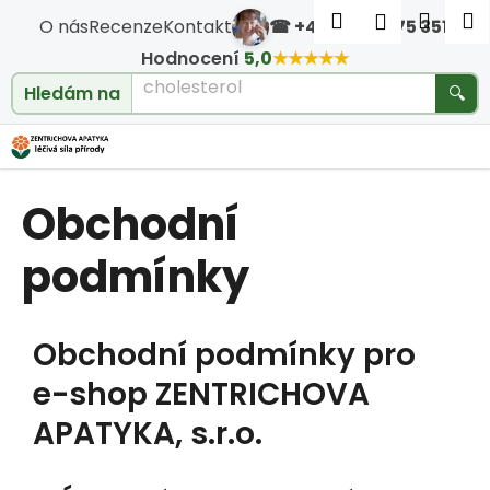
Košík
Přejít na obsah
Hledat
Nákup
M
Přihlášen
O nás
Recenze
Kontakt
☎ +420 604 475 351
·
Zpět
Zpět
Hodnocení
5,0
★★★★★
cholesterol
Hledám na
🔍
C
o
Obchodní
p
o
podmínky
t
Obchodní podmínky pro
ř
e-shop ZENTRICHOVA
e
APATYKA, s.r.o.
b