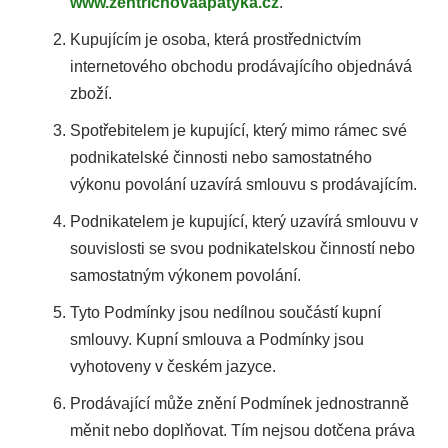
www.zentrichovaapatyka.cz
.
Kupujícím je osoba, která prostřednictvím
internetového obchodu prodávajícího objednává
HLEDAT
zboží.
Spotřebitelem je kupující, který mimo rámec své
podnikatelské činnosti nebo samostatného
D
výkonu povolání uzavírá smlouvu s prodávajícím.
o
Podnikatelem je kupující, který uzavírá smlouvu v
souvislosti se svou podnikatelskou činností nebo
p
samostatným výkonem povolání.
o
Tyto Podmínky jsou nedílnou součástí kupní
r
smlouvy. Kupní smlouva a Podmínky jsou
u
vyhotoveny v českém jazyce.
č
Prodávající může znění Podmínek jednostranně
měnit nebo doplňovat. Tím nejsou dotčena práva
u