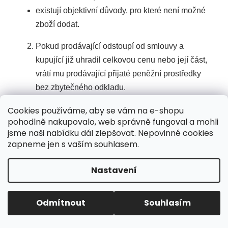
existují objektivní důvody, pro které není možné
zboží dodat.
Pokud prodávající odstoupí od smlouvy a
kupující již uhradil celkovou cenu nebo její část,
vrátí mu prodávající přijaté peněžní prostředky
bez zbytečného odkladu.
Je-li kupující podnikatelem, je prodávající
Cookies používáme, aby se vám na e-shopu
oprávněn odstoupit od smlouvy i bez uvedení
pohodlně nakupovalo, web správně fungoval a mohli
jsme naši nabídku dál zlepšovat. Nepovinné cookies
důvodu, dokud nedošlo k odeslání zboží.
zapneme jen s vaším souhlasem.
XII. Mimosoudní řešení
Nastavení
spotřebitelských sporů
Odmítnout
Souhlasím
Stížnosti kupujících vyřizuje prodávající
prostřednictvím e-mailu