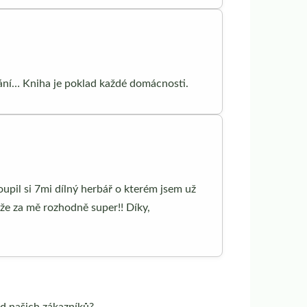
dání… Kniha je poklad každé domácnosti.
oupil si 7mi dílný herbář o kterém jsem už
kže za mě rozhodně super!! Díky,
od našich zákazníků?