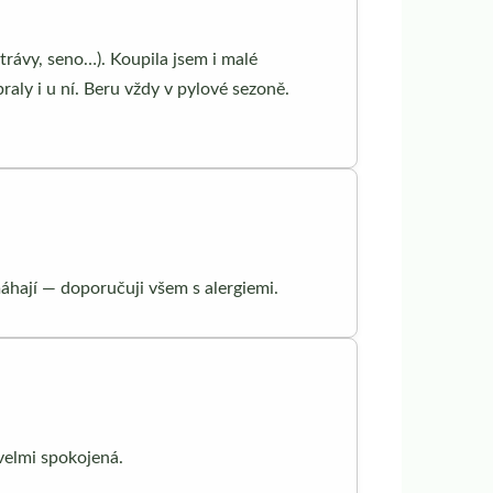
trávy, seno…). Koupila jsem i malé
braly i u ní. Beru vždy v pylové sezoně.
áhají — doporučuji všem s alergiemi.
velmi spokojená.