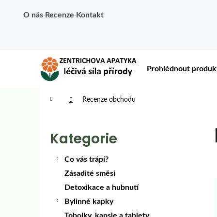
Košík
Přejít na obsah
O nás
·
Recenze
·
Kontakt
Zpět
Zpět
do
do
C
obchodu
obchodu
Prohlédnout produk
Domů
Recenze obchodu
Postranní panel
Kategorie
Přeskočit kategorie
Co vás trápí?
Zásadité směsi
Detoxikace a hubnutí
Bylinné kapky
Tobolky, kapsle a tablety