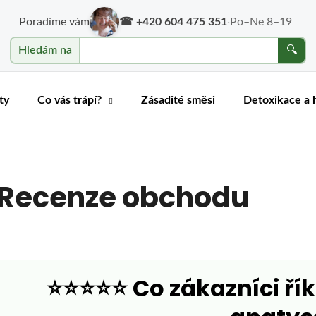
Poradíme vám
☎ +420 604 475 351
·
Po–Ne 8–19
cholesterol
Hledám na
🔍
o potřebujete najít?
ty
Co vás trápí?
Zásadité směsi
Detoxikace a 
HLEDAT
Recenze obchodu
Doporučujeme
⭐️⭐️⭐️⭐️⭐️ Co zákazníci ř