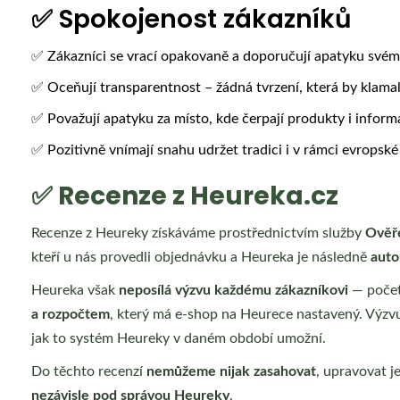
✅ Spokojenost zákazníků
✅ Zákazníci se vrací opakovaně a doporučují apatyku svém
✅ Oceňují transparentnost – žádná tvrzení, která by klama
✅ Považují apatyku za místo, kde čerpají produkty i inform
✅ Pozitivně vnímají snahu udržet tradici i v rámci evropské 
✅ Recenze z Heureka.cz
Recenze z Heureky získáváme prostřednictvím služby
Ověř
kteří u nás provedli objednávku a Heureka je následně
auto
Heureka však
neposílá výzvu každému zákazníkovi
— počet
a rozpočtem
, který má e‑shop na Heurece nastavený. Výzvu
jak to systém Heureky v daném období umožní.
Do těchto recenzí
nemůžeme nijak zasahovat
, upravovat j
nezávisle pod správou Heureky
.