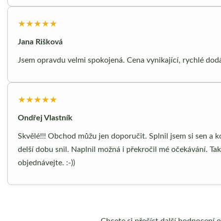
★★★★★
Jana Rišková
Jsem opravdu velmi spokojená. Cena vynikající, rychlé do
★★★★★
Ondřej Vlastník
Skvělé!!! Obchod můžu jen doporučit. Splnil jsem si sen a k
delší dobu snil. Naplnil možná i překročil mé očekávání. Ta
objednávejte. :-))
Chcete si přečíst další hodnocení 