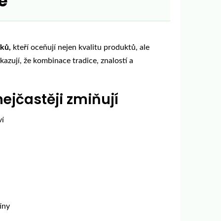
e
ků,
kteří oceňují nejen kvalitu produktů, ale
kazují, že kombinace tradice, znalostí a
nejčastěji zmiňují
ví
íny