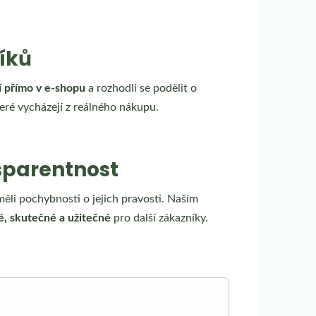
íků
í přímo v e‑shopu
a rozhodli se podělit o
teré vycházejí z reálného nákupu.
sparentnost
li pochybnosti o jejich pravosti. Naším
, skutečné a užitečné
pro další zákazníky.