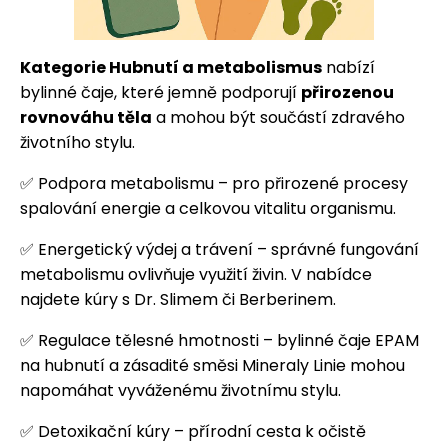
Kategorie Hubnutí a metabolismus
nabízí
HLEDAT
bylinné čaje, které jemně podporují
přirozenou
rovnováhu těla
a mohou být součástí zdravého
životního stylu.
✅ Podpora metabolismu – pro přirozené procesy
D
spalování energie a celkovou vitalitu organismu.
o
✅ Energetický výdej a trávení – správné fungování
p
metabolismu ovlivňuje využití živin. V nabídce
o
najdete kúry s Dr. Slimem či Berberinem.
r
✅ Regulace tělesné hmotnosti – bylinné čaje EPAM
u
na hubnutí a zásadité směsi Mineraly Linie mohou
napomáhat vyváženému životnímu stylu.
č
✅ Detoxikační kúry – přírodní cesta k očistě
u