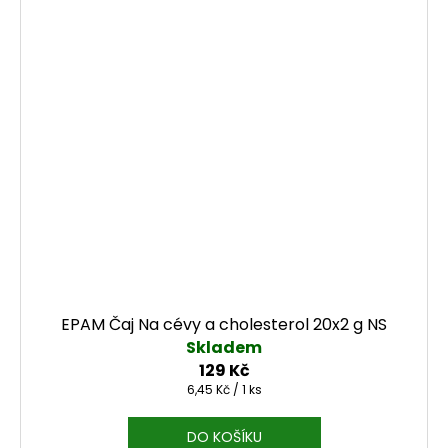
EPAM Čaj Na cévy a cholesterol 20x2 g NS
Skladem
129 Kč
Měrná cena:
6,45 Kč / 1 ks
DO KOŠÍKU