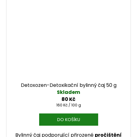
Detoxozen-Detoxikační bylinný čaj 50 g
Skladem
80 Kč
Měrná cena:
160 Kč / 100 g
DO KOŠÍKU
Bylinný čaj podporující přirozené
pročištění