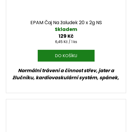
EPAM Čaj Na žaludek 20 x 2g NS
Skladem
129 Kč
Měrná cena:
6,45 Kč / 1 ks
DO KOŠÍKU
Normální trávení a činnost střev, jater a
žlučníku, kardiovaskulární systém, spánek,