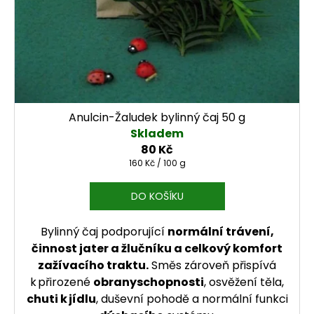
Anulcin-Žaludek bylinný čaj 50 g
Skladem
80 Kč
Měrná cena:
160 Kč / 100 g
DO KOŠÍKU
Bylinný čaj podporující
normální trávení,
činnost jater a žlučníku a celkový komfort
zažívacího traktu.
Směs zároveň přispívá
k přirozené
obranyschopnosti
, osvěžení těla,
chuti k jídlu
, duševní pohodě a normální funkci