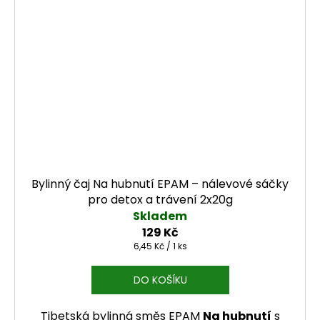
Bylinný čaj Na hubnutí EPAM – nálevové sáčky
pro detox a trávení 2x20g
Skladem
129 Kč
Měrná cena:
6,45 Kč / 1 ks
DO KOŠÍKU
Tibetská bylinná směs EPAM
Na hubnutí
s