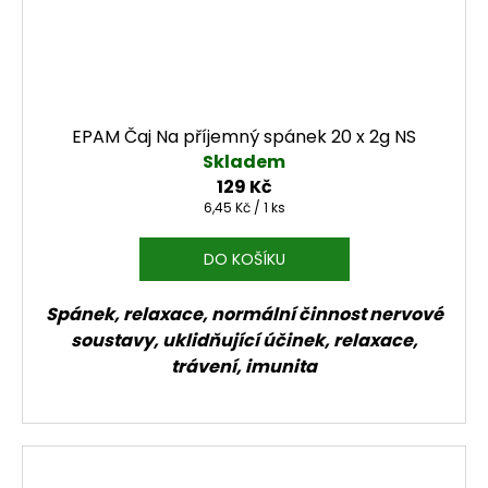
EPAM Čaj Na příjemný spánek 20 x 2g NS
Skladem
129 Kč
Měrná cena:
6,45 Kč / 1 ks
DO KOŠÍKU
Spánek, relaxace, normální činnost nervové
soustavy, uklidňující účinek, relaxace,
trávení, imunita