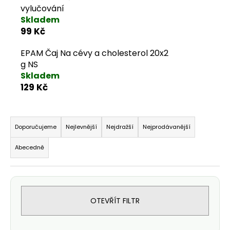
vylučování
Skladem
99 Kč
EPAM Čaj Na cévy a cholesterol 20x2
g NS
Skladem
129 Kč
Řazení produktů
Doporučujeme
Nejlevnější
Nejdražší
Nejprodávanější
Abecedně
OTEVŘÍT FILTR