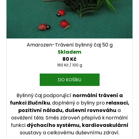
Amarozen-Trávení bylinný čaj 50 g
Skladem
80 Kč
Měrná cena:
160 Kč / 100 g
DO KOŠÍKU
Bylinný čaj podporující
normální trávení a
funkci žlučníku
, doplněný o byliny pro
relaxaci,
pozitivní náladu, duševní rovnováhu
a
osvěžení těla. Směs zároveň přispívá k normální
funkci
dýchacího systému, kardiovaskulární
soustavy a celkovému duševnímu zdraví.