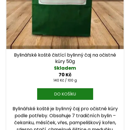
Bylinářské koště čistící bylinný čaj na očistné
kúry 50g
Skladem
70 Kč
Měrná cena:
140 Kč / 100 g
DO KOŠÍKU
Bylinářské koště je bylinný čaj pro očistné kúry
podle potřeby. Obsahuje 7 tradičních bylin –
čekanku, měsíček, vřes, pampeliškový kořen,
rdesno ptačí, chmelové šištice a meduňku.