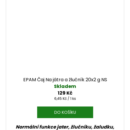
EPAM Čaj Na játra a žlučník 20x2 g NS
Skladem
129 Kč
Měrná cena:
6,45 Kč / 1 ks
DO KOŠÍKU
Normální funkce jater, žlučníku, žaludku,