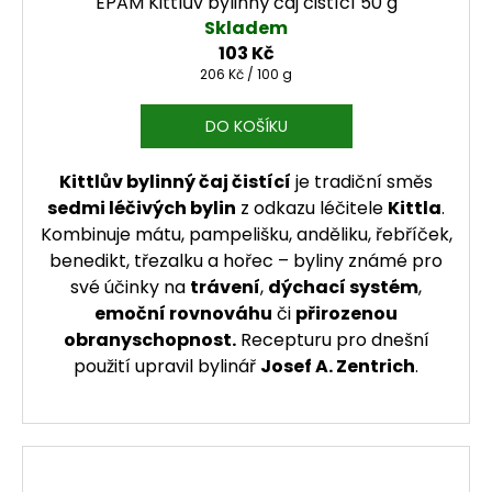
EPAM Kittlův bylinný čaj čistící 50 g
Skladem
103 Kč
Měrná cena:
206 Kč / 100 g
DO KOŠÍKU
Kittlův
bylinný
čaj
čistící
je
tradiční
směs
sedmi
léčivých
bylin
z
odkazu
léčitele
Kittla
.
Kombinuje
mátu,
pampelišku,
anděliku,
řebříček,
benedikt,
třezalku
a
hořec
–
byliny
známé
pro
své
účinky
na
trávení
,
dýchací systém
,
emoční rovnováhu
či
přirozenou
obranyschopnost.
Recepturu
pro
dnešní
použití
upravil
bylinář
Josef
A.
Zentrich
.