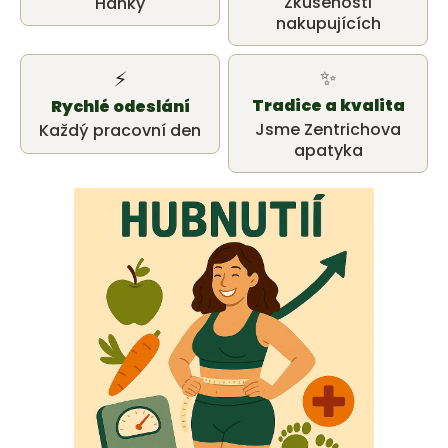
u
Zkušenosti
Hanky
nakupujících
j
e
✨
⚡
Tradice a kvalita
Rychlé odeslání
t
Jsme Zentrichova
Každý pracovní den
apatyka
e
n
a
j
í
t
?