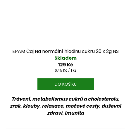
EPAM Čaj Na normální hladinu cukru 20 x 2g NS
Skladem
129 Kč
Měrná cena:
6,45 Kč / 1 ks
DO KOŠÍKU
Trávení, metabolismus cukrů a cholesterolu,
zrak, klouby, relaxace, močové cesty, duševní
zdraví, imunita