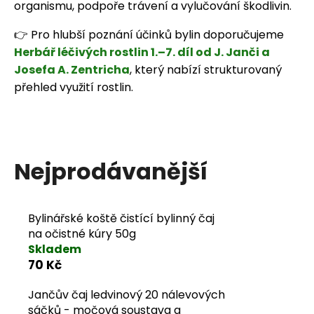
organismu, podpoře trávení a vylučování škodlivin.
j
👉 Pro hlubší poznání účinků bylin doporučujeme
e
Herbář léčivých rostlin 1.–7. díl od J. Janči a
m
Josefa A. Zentricha
, který nabízí strukturovaný
přehled využití rostlin.
e
Nejprodávanější
Bylinářské koště čistící bylinný čaj
na očistné kúry 50g
Skladem
70 Kč
Jančův čaj ledvinový 20 nálevových
sáčků - močová soustava a