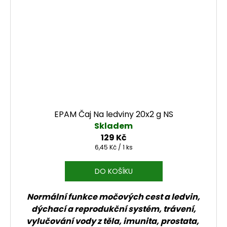
EPAM Čaj Na ledviny 20x2 g NS
Skladem
129 Kč
Měrná cena:
6,45 Kč / 1 ks
DO KOŠÍKU
Normální funkce močových cest a ledvin,
dýchací a reprodukční systém, trávení,
vylučování vody z těla, imunita, prostata,