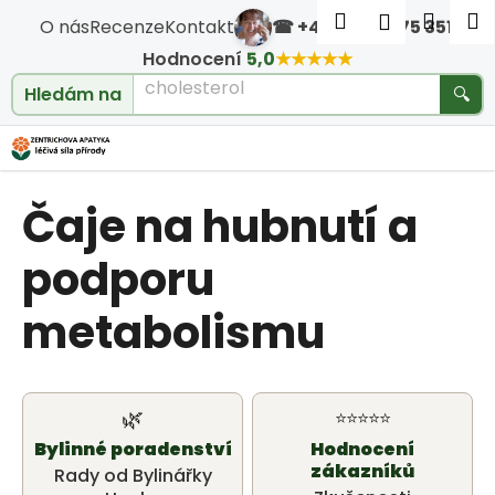
Košík
Přejít na obsah
Hledat
Nákup
M
Přihlášen
O nás
Recenze
Kontakt
☎ +420 604 475 351
·
Zpět
Zpět
Hodnocení
5,0
★★★★★
Hledám na
🔍
cholesterol
C
o
Čaje na hubnutí a
p
o
podporu
t
metabolismu
ř
e
🌿
⭐⭐⭐⭐⭐
b
Bylinné poradenství
Hodnocení
zákazníků
Rady od Bylinářky