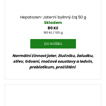
Hepatozen-Jaterní bylinný čaj 50 g
Skladem
80 Kč
Měrná cena:
160 Kč / 100 g
DO KOŠÍKU
Normální činnost jater, žlučníku, žaludku,
střev, trávení, močové soustavy a ledvin,
prebiotikum, pročištění