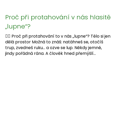
Proč při protahování v nás hlasitě
„lupne“?
🤸‍♀️ Proč při protahování to v nás „lupne“? Tělo si jen
dělá prostor Možná to znáš: natáhneš se, otočíš
trup, zvedneš ruku… a ozve se lup. Někdy jemné,
jindy pořádná rána. A člověk hned přemýšlí...