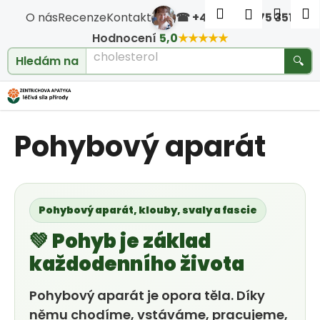
Košík
Přejít na obsah
Hledat
Nákup
M
Přihlášen
O nás
Recenze
Kontakt
☎ +420 604 475 351
·
Zpět
Zpět
Hodnocení
5,0
★★★★★
cholesterol
Hledám na
🔍
C
o
Pohybový aparát
p
o
t
Pohybový aparát, klouby, svaly a fascie
ř
💚 Pohyb je základ
e
každodenního života
b
Pohybový aparát je opora těla. Díky
němu chodíme, vstáváme, pracujeme,