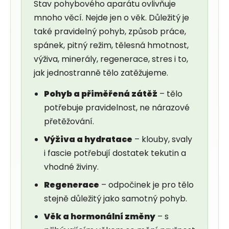
Stav pohybového aparátu ovlivňuje
mnoho věcí. Nejde jen o věk. Důležitý je
také pravidelný pohyb, způsob práce,
spánek, pitný režim, tělesná hmotnost,
výživa, minerály, regenerace, stres i to,
jak jednostranně tělo zatěžujeme.
Pohyb a přiměřená zátěž
– tělo
potřebuje pravidelnost, ne nárazové
přetěžování.
Výživa a hydratace
– klouby, svaly
i fascie potřebují dostatek tekutin a
vhodné živiny.
Regenerace
– odpočinek je pro tělo
stejně důležitý jako samotný pohyb.
Věk a hormonální změny
– s