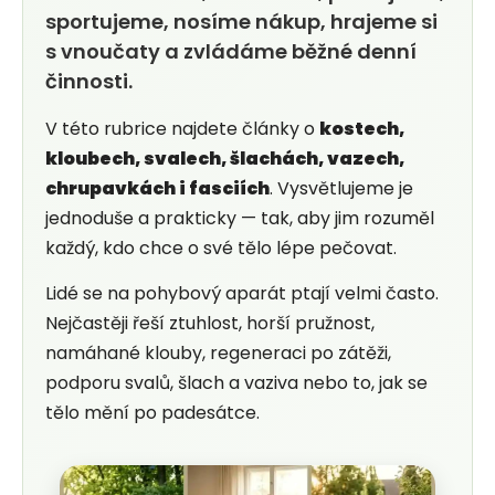
u
sportujeme, nosíme nákup, hrajeme si
j
s vnoučaty a zvládáme běžné denní
činnosti.
e
t
V této rubrice najdete články o
kostech,
kloubech, svalech, šlachách, vazech,
e
chrupavkách i fasciích
. Vysvětlujeme je
jednoduše a prakticky — tak, aby jim rozuměl
n
každý, kdo chce o své tělo lépe pečovat.
a
Lidé se na pohybový aparát ptají velmi často.
j
Nejčastěji řeší ztuhlost, horší pružnost,
namáhané klouby, regeneraci po zátěži,
í
podporu svalů, šlach a vaziva nebo to, jak se
t
tělo mění po padesátce.
?