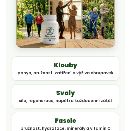
HLEDAT
D
Klouby
o
pohyb, pružnost, zatížení a výživa chrupavek
p
o
Svaly
r
síla, regenerace, napětí a každodenní zátěž
u
č
Fascie
u
pružnost, hydratace, minerály a vitamín C