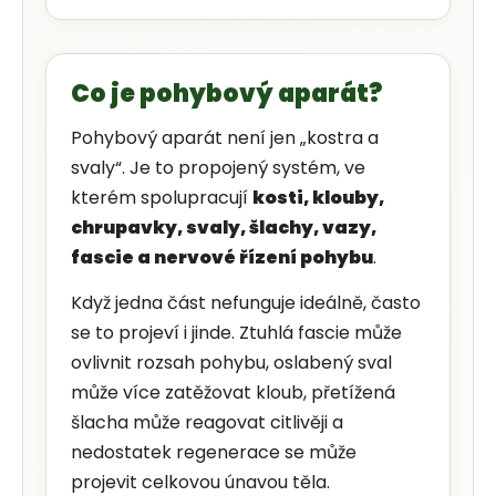
j
e
Co je pohybový aparát?
m
Pohybový aparát není jen „kostra a
e
svaly“. Je to propojený systém, ve
kterém spolupracují
kosti, klouby,
chrupavky, svaly, šlachy, vazy,
fascie a nervové řízení pohybu
.
Když jedna část nefunguje ideálně, často
se to projeví i jinde. Ztuhlá fascie může
ovlivnit rozsah pohybu, oslabený sval
může více zatěžovat kloub, přetížená
šlacha může reagovat citlivěji a
nedostatek regenerace se může
projevit celkovou únavou těla.