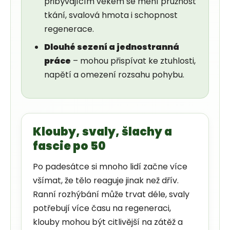
přibývajícím věkem se mění pružnost
tkání, svalová hmota i schopnost
regenerace.
Dlouhé sezení a jednostranná
práce
– mohou přispívat ke ztuhlosti,
napětí a omezení rozsahu pohybu.
Klouby, svaly, šlachy a
fascie po 50
Po padesátce si mnoho lidí začne více
všímat, že tělo reaguje jinak než dřív.
Ranní rozhýbání může trvat déle, svaly
potřebují více času na regeneraci,
klouby mohou být citlivější na zátěž a