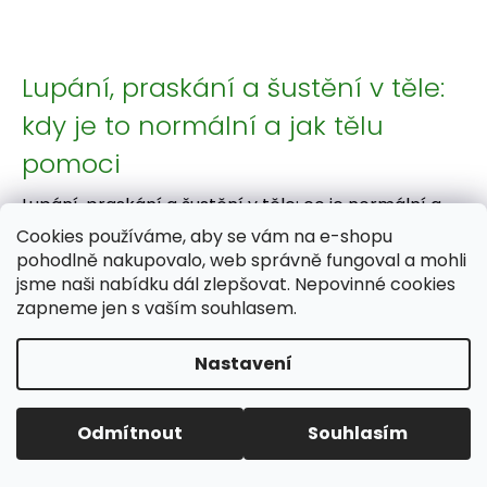
Lupání, praskání a šustění v těle:
kdy je to normální a jak tělu
pomoci
Lupání, praskání a šustění v těle: co je normální a
co už ne Zvuky z těla umí být překvapivé. Někdy
Cookies používáme, aby se vám na e-shopu
jemné, jindy hlasité. A často nás zbytečně vyděsí.
pohodlně nakupovalo, web správně fungoval a mohli
Pravda je ale jednoduchá: většina těchto zvuků j...
jsme naši nabídku dál zlepšovat. Nepovinné cookies
zapneme jen s vaším souhlasem.
Stránkování
1
2
Nastavení
17
položek celkem
Ovládací prvky
NAHORU
Odmítnout
Souhlasím
Zápatí