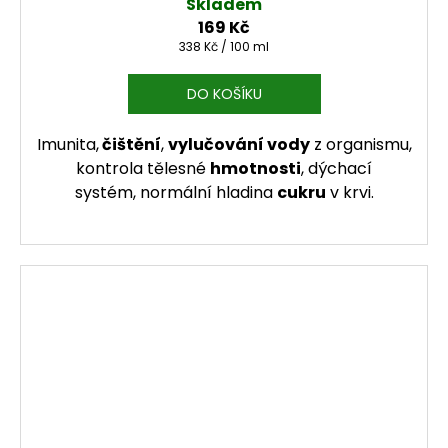
Skladem
169 Kč
Měrná cena:
338 Kč / 100 ml
DO KOŠÍKU
Imunita,
čištění
,
vylučování vody
z organismu,
kontrola tělesné
hmotnosti
, dýchací
systém, normální hladina
cukru
v krvi.