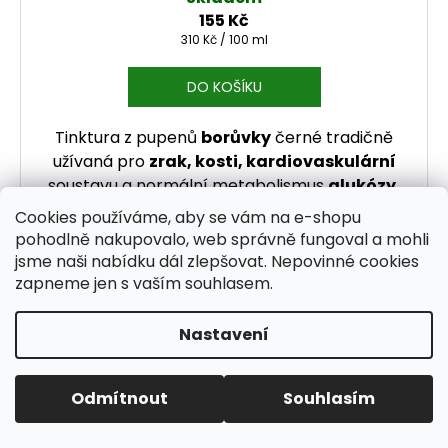
155 Kč
Měrná cena:
310 Kč / 100 ml
DO KOŠÍKU
Tinktura z pupenů
borůvky
černé tradičně
užívaná pro
zrak, kosti, kardiovaskulární
soustavu a normální metabolismus
glukózy,
lipidů a bílkovin
.
Cookies používáme, aby se vám na e-shopu
pohodlně nakupovalo, web správně fungoval a mohli
jsme naši nabídku dál zlepšovat. Nepovinné cookies
zapneme jen s vaším souhlasem.
Nastavení
Odmítnout
Souhlasím