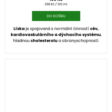
Měrná cena:
338 Kč / 100 ml
DO KOŠÍKU
Líska
je spojovaná s normální činností
cév,
kardiovaskulárního a dýchacího systému
,
hladinou
cholesterolu
a obranyschopností.