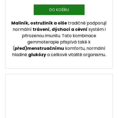
DO KOŠÍKU
Maliník, ostružiník a olše
tradičně podporují
normální
trávení, dýchací a cévní
systém i
přirozenou imunitu. Tato kombinace
gemmoterapie přispívá také k
(
před)menstruačnímu
komfortu, normální
hladině
glukózy
a celkové vitalitě organismu.