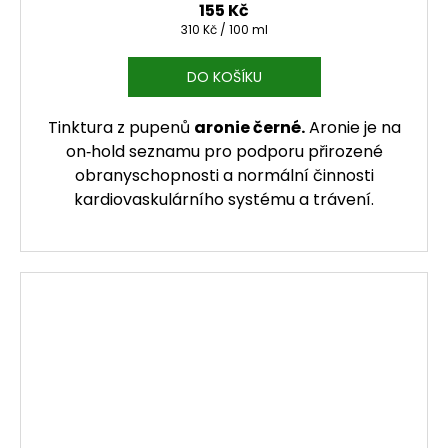
155 Kč
Měrná cena:
310 Kč / 100 ml
DO KOŠÍKU
Tinktura z pupenů
aronie černé.
Aronie je na
on‑hold seznamu pro podporu přirozené
obranyschopnosti a normální činnosti
kardiovaskulárního systému a trávení.