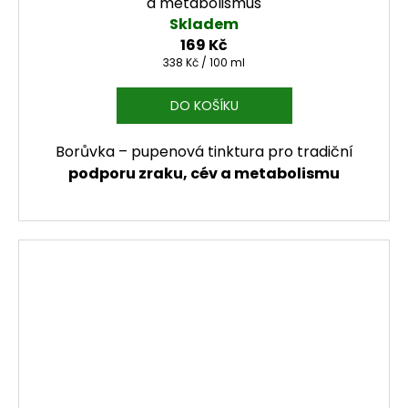
a metabolismus
Skladem
169 Kč
Měrná cena:
338 Kč / 100 ml
DO KOŠÍKU
Borůvka – pupenová tinktura pro tradiční
podporu zraku, cév a metabolismu