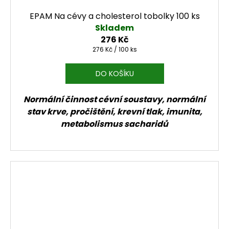
EPAM Na cévy a cholesterol tobolky 100 ks
Skladem
276 Kč
Měrná cena:
276 Kč / 100 ks
DO KOŠÍKU
Normální činnost cévní soustavy, normální
stav krve, pročištění, krevní tlak, imunita,
metabolismus sacharidů