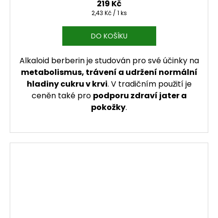
219 Kč
Měrná cena:
2,43 Kč / 1 ks
DO KOŠÍKU
Alkaloid berberin je studován pro své účinky na
metabolismus, trávení a udržení normální
hladiny cukru v krvi
. V tradičním použití je
ceněn také pro
podporu zdraví jater a
pokožky
.