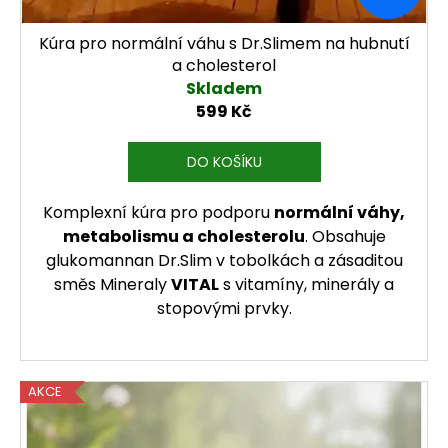
Kúra pro normální váhu s Dr.Slimem na hubnutí
a cholesterol
Skladem
599 Kč
DO KOŠÍKU
Komplexní kúra pro podporu
normální váhy,
metabolismu a cholesterolu
. Obsahuje
glukomannan Dr.Slim v tobolkách a zásaditou
směs Mineraly
VITAL
s vitamíny, minerály a
stopovými prvky.
AKCE