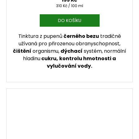
Měrná cena:
310 Kč / 100 ml
DO KOŠÍKU
Tinktura z pupenů
černého bezu
tradičně
užívaná pro přirozenou obranyschopnost,
čištění
organismu,
dýchací
systém, normální
hladinu
cukru,
kontrolu hmotnosti a
vylučování vody.