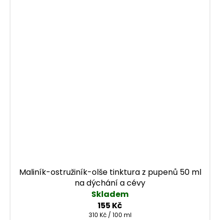
Maliník-ostružiník-olše tinktura z pupenů 50 ml
na dýchání a cévy
Skladem
155 Kč
Měrná cena:
310 Kč / 100 ml