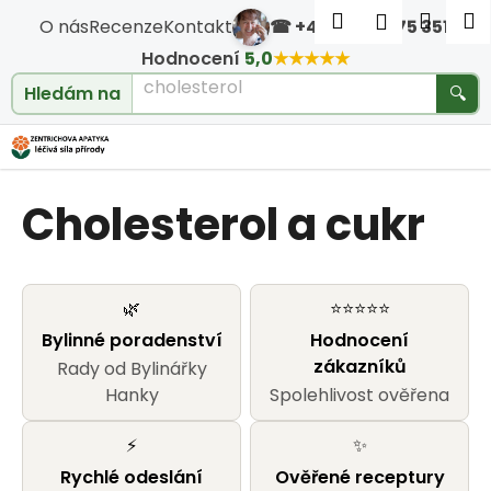
Košík
Přejít na obsah
Hledat
Nákup
M
Přihlášen
O nás
Recenze
Kontakt
☎ +420 604 475 351
·
Zpět
Zpět
Hodnocení
5,0
★★★★★
Hledám na
🔍
C
o
Cholesterol a cukr
p
o
t
🌿
⭐⭐⭐⭐⭐
Bylinné poradenství
Hodnocení
ř
zákazníků
Rady od Bylinářky
e
Hanky
Spolehlivost ověřena
b
⚡
✨
Rychlé odeslání
Ověřené receptury