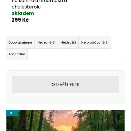
na kontrolu hmotnosti a
cholesterolu
Skladem
299 Kč
Řazení produktů
Doporučujeme
Nejlevnější
Nejdražší
Nejprodávanější
Abecedně
OTEVŘÍT FILTR
Výpis produktů
TIP