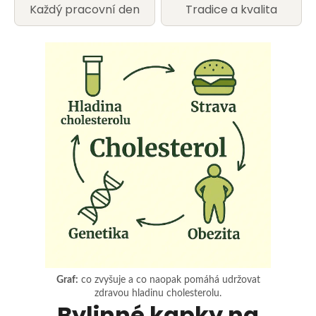
u
Každý pracovní den
Tradice a kvalita
j
e
t
e
n
a
j
í
t
Graf:
co zvyšuje a co naopak pomáhá udržovat
?
zdravou hladinu cholesterolu.
Bylinné kapky na