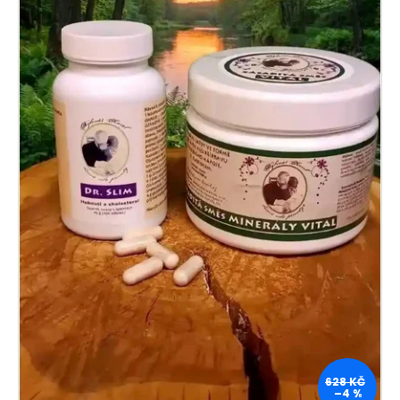
628 KČ
–4 %