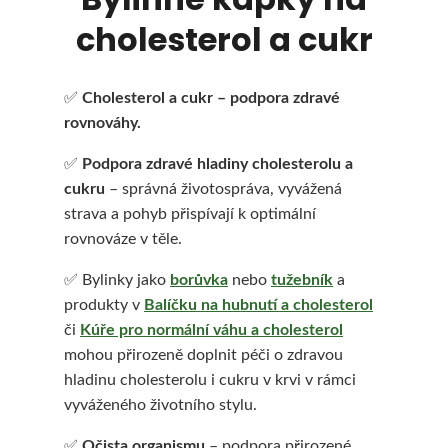
cholesterol a cukr
HLEDAT
✅
Cholesterol a cukr – podpora zdravé
rovnováhy.
✅
Podpora zdravé hladiny cholesterolu a
D
cukru
– správná životospráva, vyvážená
strava a pohyb přispívají k optimální
o
rovnováze v těle.
p
✅ Bylinky jako
borůvka
nebo
tužebník
a
o
produkty v
Balíčku na hubnutí a cholesterol
r
či
Kúře pro normální váhu a cholesterol
mohou přirozeně doplnit péči o zdravou
u
hladinu cholesterolu i cukru v krvi v rámci
č
vyváženého životního stylu.
u
✅
Očista organismu
– podpora přirozené