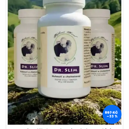
897 KČ
–33 %