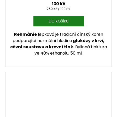
130 Kč
Měrná cena:
260 Kč / 100 ml
DO KOŠÍKU
Rehmánie
lepkavá je tradiční čínský kořen
podporující normální hladinu
glukózy v krvi,
cévní soustavu a krevní tlak.
Bylinná tinktura
ve 40% ethanolu, 50 ml.