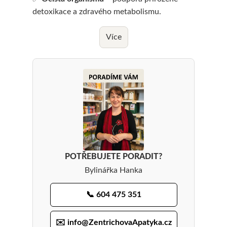
j
detoxikace a zdravého metabolismu.
e
Více
m
e
POTŘEBUJETE PORADIT?
Bylinářka Hanka
📞 604 475 351
✉️ info@ZentrichovaApatyka.cz