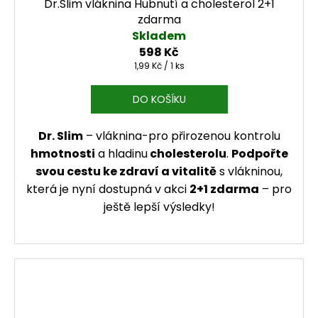
Dr.Slim vláknina Hubnutí a cholesterol 2+1
zdarma
Skladem
598 Kč
Měrná cena:
1,99 Kč / 1 ks
DO KOŠÍKU
Dr. Slim
– vláknina-pro přirozenou kontrolu
hmotnosti
a hladinu
cholesterolu
.
Podpořte
svou cestu ke zdraví a vitalitě
s vlákninou,
která je nyní dostupná v akci
2+1 zdarma
– pro
ještě lepší výsledky!