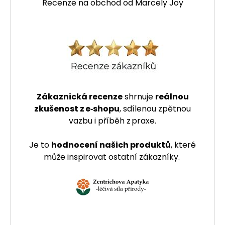
Recenze na obchod od Marcely Joy
Zákaznická recenze
shrnuje
reálnou
zkušenost z e‑shopu
, sdílenou zpětnou
vazbu i příběh z praxe.
Je to
hodnocení našich produktů
, které
může inspirovat ostatní zákazníky.