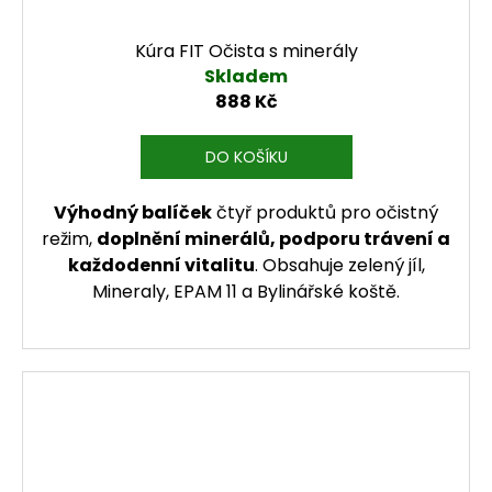
Kúra FIT Očista s minerály
Skladem
888 Kč
DO KOŠÍKU
Výhodný balíček
čtyř produktů pro očistný
režim,
doplnění minerálů, podporu trávení a
každodenní vitalitu
. Obsahuje zelený jíl,
Mineraly, EPAM 11 a Bylinářské koště.