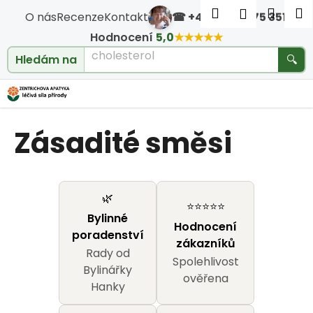
Košík
Přejít na obsah
Hledat
Nákup
M
Přihlášen
O nás
Recenze
Kontakt
☎ +420 604 475 351
·
Zpět
Zpět
Hodnocení
5,0
★★★★★
Hledám na
🔍
cholesterol
C
o
Zásadité směsi
p
o
t
🌿
⭐⭐⭐⭐⭐
Bylinné
ř
Hodnocení
poradenství
zákazníků
e
Rady od
Spolehlivost
Bylinářky
ověřena
b
Hanky