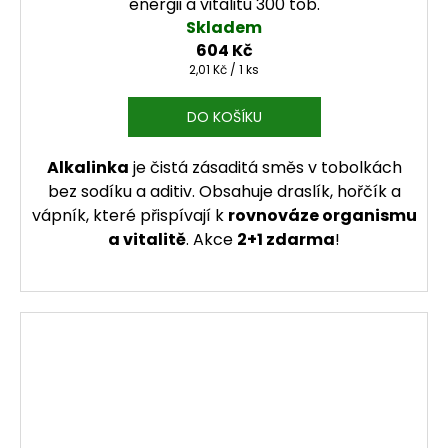
energii a vitalitu 300 tob.
Skladem
604 Kč
Měrná cena:
2,01 Kč / 1 ks
DO KOŠÍKU
Alkalinka
je čistá zásaditá směs v tobolkách
bez sodíku a aditiv. Obsahuje draslík, hořčík a
vápník, které přispívají k
rovnováze organismu
a vitalitě
. Akce
2+1 zdarma
!