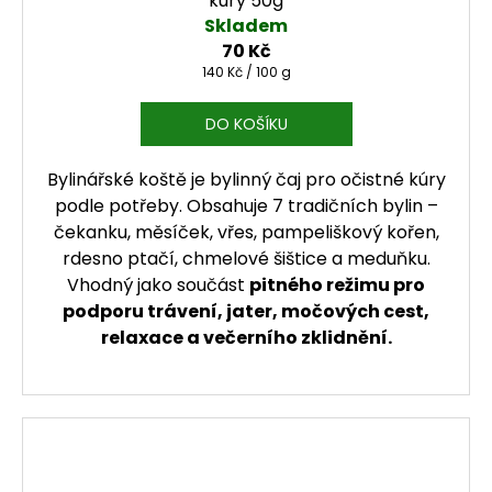
kúry 50g
Skladem
70 Kč
Měrná cena:
140 Kč / 100 g
DO KOŠÍKU
Bylinářské koště je bylinný čaj pro očistné kúry
podle potřeby. Obsahuje 7 tradičních bylin –
čekanku, měsíček, vřes, pampeliškový kořen,
rdesno ptačí, chmelové šištice a meduňku.
Vhodný jako součást
pitného režimu pro
podporu trávení, jater, močových cest,
relaxace a večerního zklidnění.