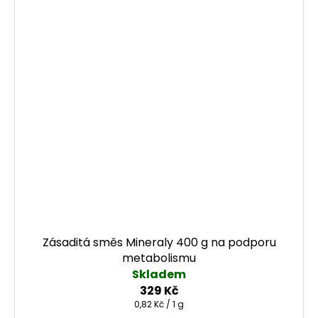
Zásaditá směs Mineraly 400 g na podporu
metabolismu
Skladem
329 Kč
Měrná cena:
0,82 Kč / 1 g