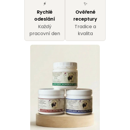
u
⚡
✨
j
Rychlé
Ověřené
odeslání
receptury
e
Každý
Tradice a
pracovní den
kvalita
t
e
n
a
j
í
t
?