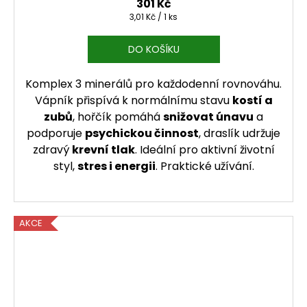
301 Kč
Měrná cena:
3,01 Kč / 1 ks
DO KOŠÍKU
Komplex 3 minerálů pro každodenní rovnováhu.
Vápník přispívá k normálnímu stavu
kostí a
zubů
, hořčík pomáhá
snižovat únavu
a
podporuje
psychickou činnost
, draslík udržuje
zdravý
krevní tlak
. Ideální pro aktivní životní
styl,
stres i energii
. Praktické užívání.
AKCE