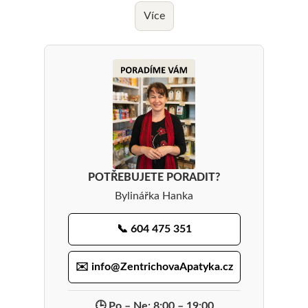
j
Více
e
m
e
POTŘEBUJETE PORADIT?
Bylinářka Hanka
📞 604 475 351
✉️ info@ZentrichovaApatyka.cz
🕒 Po – Ne: 8:00 – 19:00