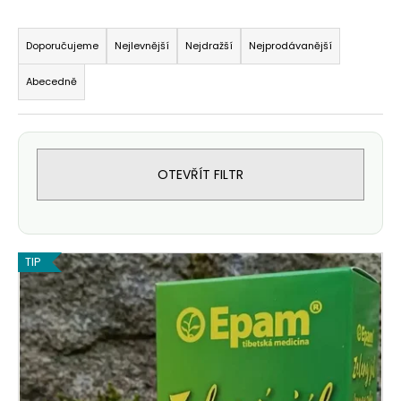
Řazení produktů
Doporučujeme
Nejlevnější
Nejdražší
Nejprodávanější
Abecedně
OTEVŘÍT FILTR
Výpis produktů
TIP