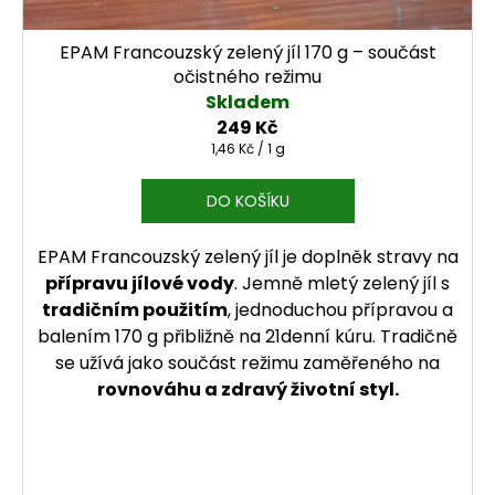
EPAM Francouzský zelený jíl 170 g – součást
očistného režimu
Skladem
249 Kč
Měrná cena:
1,46 Kč / 1 g
DO KOŠÍKU
EPAM Francouzský zelený jíl je doplněk stravy na
přípravu jílové vody
. Jemně mletý zelený jíl s
tradičním použitím
, jednoduchou přípravou a
balením 170 g přibližně na 21denní kúru. Tradičně
se užívá jako součást režimu zaměřeného na
rovnováhu a zdravý životní styl.