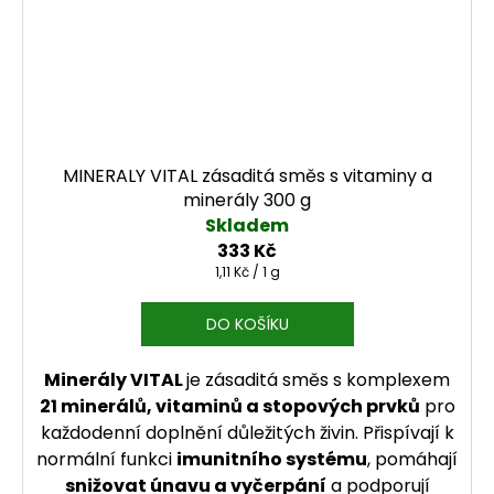
MINERALY VITAL zásaditá směs s vitaminy a
minerály 300 g
Skladem
333 Kč
Měrná cena:
1,11 Kč / 1 g
DO KOŠÍKU
Minerály VITAL
je zásaditá směs s komplexem
21 minerálů, vitaminů a stopových prvků
pro
každodenní doplnění důležitých živin. Přispívají k
normální funkci
imunitního systému
, pomáhají
snižovat únavu a vyčerpání
a podporují