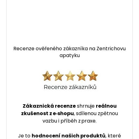
Recenze ověřeného zákazníka na Zentrichovu
apatyku
Zákaznická recenze
shrnuje
reálnou
zkušenost z e‑shopu
, sdílenou zpětnou
vazbu i příběh z praxe.
Je to
hodnocení našich produktů
, které