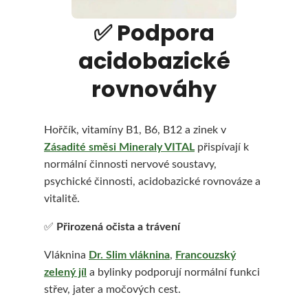
✅
Podpora
acidobazické
HLEDAT
rovnováhy
D
Hořčík, vitamíny B1, B6, B12 a zinek v
Zásadité směsi Mineraly VITAL
přispívají k
o
normální činnosti nervové soustavy,
p
psychické činnosti, acidobazické rovnováze a
o
vitalitě.
r
✅
Přirozená očista a trávení
u
Vláknina
Dr. Slim vláknina
,
Francouzský
č
zelený jíl
a bylinky podporují normální funkci
střev, jater a močových cest.
u