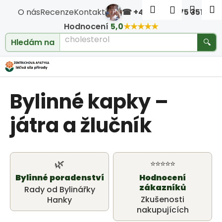
Košík
Přejít na obsah
Hledat
Nákup
M
Přihlášen
O nás
Recenze
Kontakt
☎ +420 604 475 351
·
Zpět
Zpět
Hodnocení
5,0
★★★★★
cholesterol
Hledám na
🔍
C
o
Bylinné kapky –
p
o
játra a žlučník
t
ř
🌿
⭐⭐⭐⭐⭐
Bylinné poradenství
Hodnocení
e
zákazníků
Rady od Bylinářky
b
Zkušenosti
Hanky
nakupujících