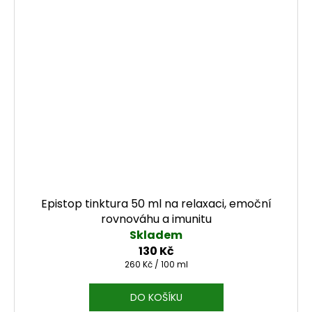
Epistop tinktura 50 ml na relaxaci, emoční
rovnováhu a imunitu
Skladem
130 Kč
Měrná cena:
260 Kč / 100 ml
DO KOŠÍKU