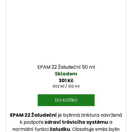
EPAM 22 Žaludeční 50 ml
Skladem
301 Kč
Měrná cena:
602 Kč / 100 ml
DO KOŠÍKU
EPAM 22 Žaludeční
je bylinná tinktura navržená
k podpoře
zdraví trávicího systému
a
normální funkci
žaludku
. Obsahuje směs bylin