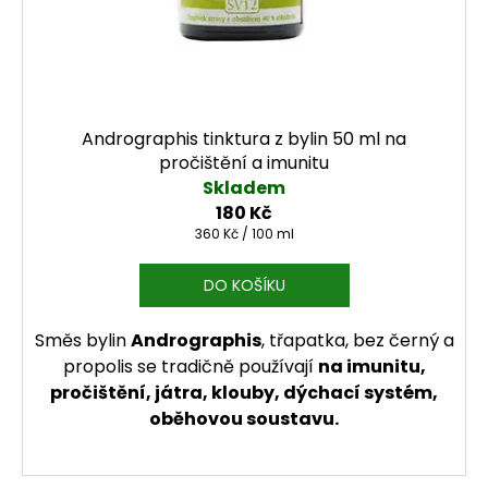
Andrographis tinktura z bylin 50 ml na
pročištění a imunitu
Skladem
180 Kč
Měrná cena:
360 Kč / 100 ml
DO KOŠÍKU
Směs bylin
Andrographis
, třapatka, bez černý a
propolis se tradičně používají
na imunitu,
pročištění, játra, klouby, dýchací systém,
oběhovou soustavu.