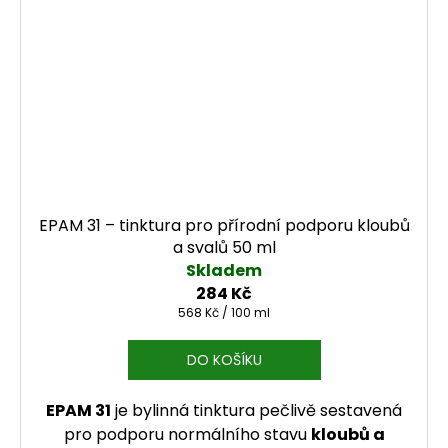
EPAM 31 – tinktura pro přírodní podporu kloubů
a svalů 50 ml
Skladem
284 Kč
Měrná cena:
568 Kč / 100 ml
DO KOŠÍKU
EPAM 31
je bylinná tinktura pečlivě sestavená
pro podporu normálního stavu
kloubů a