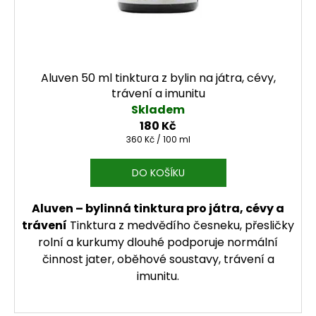
Aluven 50 ml tinktura z bylin na játra, cévy,
trávení a imunitu
Skladem
180 Kč
Měrná cena:
360 Kč / 100 ml
DO KOŠÍKU
Aluven – bylinná tinktura pro játra, cévy a
trávení
Tinktura z medvědího česneku, přesličky
rolní a kurkumy dlouhé podporuje normální
činnost jater, oběhové soustavy, trávení a
imunitu.