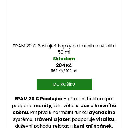
EPAM 20 C Posilující kapky na imunitu a vitalitu
50 ml
Skladem
284 Kč
Měrná cena:
568 Kč / 100 ml
DO KOŠÍKU
EPAM 20 C Posilující
– přírodní tinktura pro
podporu
imunity
, zdravého
srdce a krevního
oběhu
. Přispívá k normální funkci
dýchacího
systému,
trávení a jater
, podporuje
vitalitu
,
duševní pohodu, relaxaci i
kvalitní spánek.