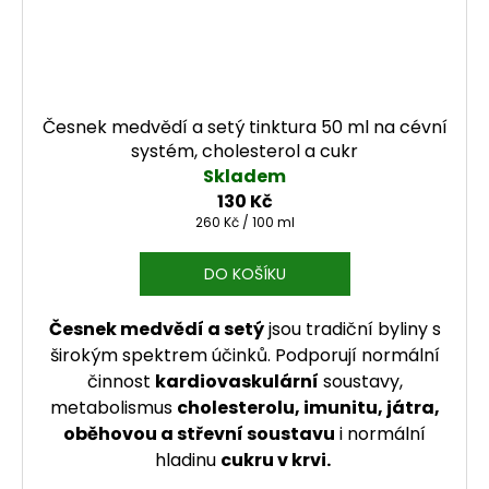
Česnek medvědí a setý tinktura 50 ml na cévní
systém, cholesterol a cukr
Skladem
130 Kč
Měrná cena:
260 Kč / 100 ml
DO KOŠÍKU
Česnek medvědí a setý
jsou tradiční byliny s
širokým spektrem účinků. Podporují normální
činnost
kardiovaskulární
soustavy,
metabolismus
cholesterolu, imunitu, játra,
oběhovou a střevní soustavu
i normální
hladinu
cukru v krvi.