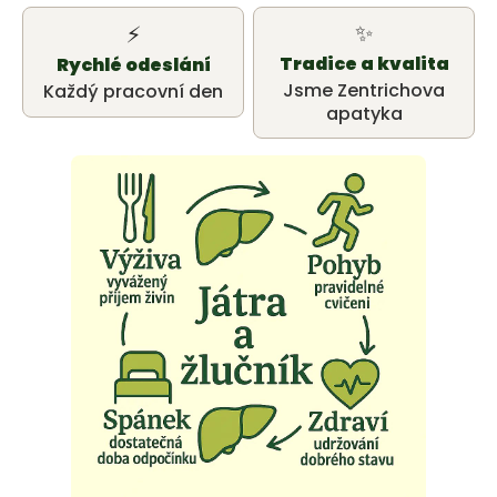
u
✨
⚡
j
Tradice a kvalita
Rychlé odeslání
e
Jsme Zentrichova
Každý pracovní den
apatyka
t
e
n
a
j
í
t
?