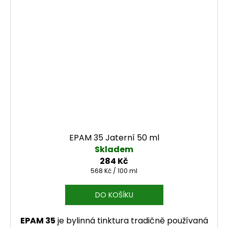
EPAM 35 Jaterní 50 ml
Skladem
284 Kč
Měrná cena:
568 Kč / 100 ml
DO KOŠÍKU
EPAM 35
je bylinná tinktura tradičně používaná