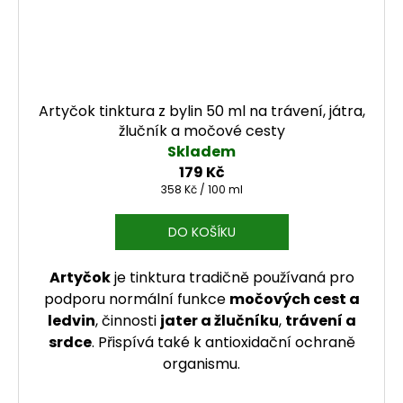
Artyčok tinktura z bylin 50 ml na trávení, játra,
žlučník a močové cesty
Skladem
179 Kč
Měrná cena:
358 Kč / 100 ml
DO KOŠÍKU
Artyčok
je tinktura tradičně používaná pro
podporu normální funkce
močových cest a
ledvin
, činnosti
jater a žlučníku
,
trávení a
srdce
. Přispívá také k antioxidační ochraně
organismu.