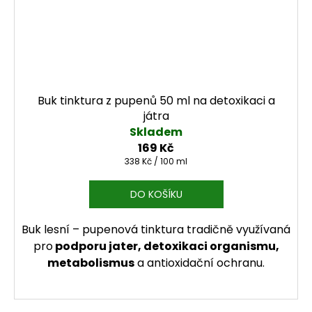
Buk tinktura z pupenů 50 ml na detoxikaci a
játra
Skladem
169 Kč
Měrná cena:
338 Kč / 100 ml
DO KOŠÍKU
Buk lesní – pupenová tinktura tradičně využívaná
pro
podporu jater, detoxikaci organismu,
metabolismus
a antioxidační ochranu.