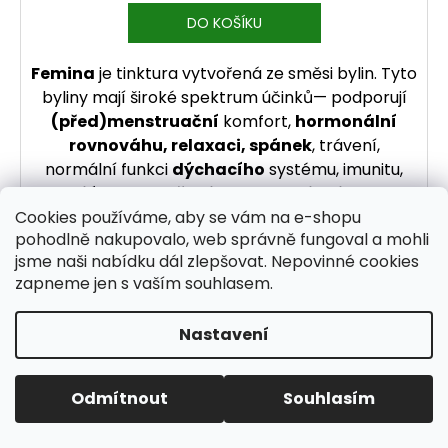
DO KOŠÍKU
Femina
je tinktura vytvořená ze směsi bylin. Tyto
byliny mají široké spektrum účinků— podporují
(před)menstruační
komfort,
hormonální
rovnováhu, relaxaci, spánek
, trávení,
normální funkci
dýchacího
systému, imunitu,
játra, pokožku i celkovou vitalitu.
Cookies používáme, aby se vám na e-shopu
pohodlně nakupovalo, web správně fungoval a mohli
jsme naši nabídku dál zlepšovat. Nepovinné cookies
zapneme jen s vaším souhlasem.
Nastavení
Odmítnout
Souhlasím