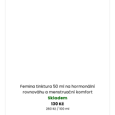
Femina tinktura 50 ml na hormonální
rovnováhu a menstruační komfort
Skladem
130 Kč
Měrná cena:
260 Kč / 100 ml