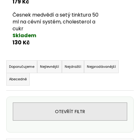
179 Kč
Česnek medvědí a setý tinktura 50
ml na cévní systém, cholesterol a
cukr
Skladem
130 Kč
Řazení produktů
Doporučujeme
Nejlevnější
Nejdražší
Nejprodávanější
Abecedně
OTEVŘÍT FILTR