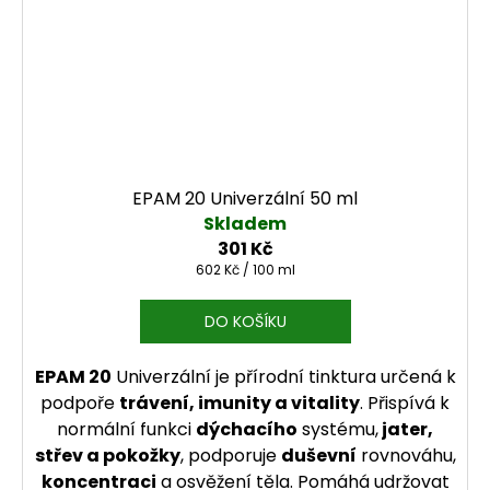
EPAM 20 Univerzální 50 ml
Skladem
301 Kč
Měrná cena:
602 Kč / 100 ml
DO KOŠÍKU
EPAM 20
Univerzální je přírodní tinktura určená k
podpoře
trávení, imunity a vitality
. Přispívá k
normální funkci
dýchacího
systému,
jater,
střev a pokožky
, podporuje
duševní
rovnováhu,
koncentraci
a osvěžení těla. Pomáhá udržovat