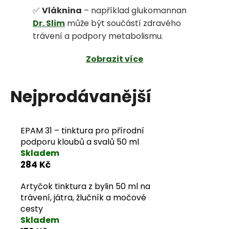
✅
Vláknina
– například glukomannan
j
Dr. Slim
může být součástí zdravého
e
trávení a podpory metabolismu.
m
Zobrazit více
e
Nejprodávanější
EPAM 31 – tinktura pro přírodní
podporu kloubů a svalů 50 ml
Skladem
284 Kč
Artyčok tinktura z bylin 50 ml na
trávení, játra, žlučník a močové
cesty
Skladem