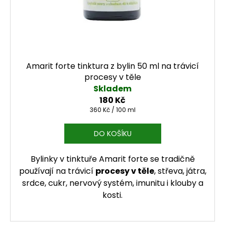
Amarit forte tinktura z bylin 50 ml na trávicí
procesy v těle
Skladem
180 Kč
Měrná cena:
360 Kč / 100 ml
DO KOŠÍKU
Bylinky v tinktuře Amarit forte se tradičně
používají na trávicí
procesy v těle
, střeva, játra,
srdce, cukr, nervový systém, imunitu i klouby a
kosti.