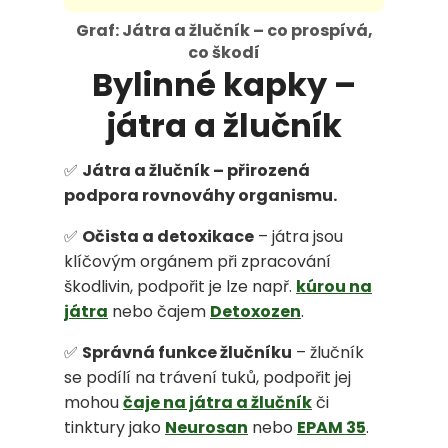
Graf: Játra a žlučník – co prospívá,
co škodí
Bylinné kapky –
HLEDAT
játra a žlučník
✅
Játra a žlučník – přirozená
D
podpora rovnováhy organismu.
o
✅
Očista a detoxikace
– játra jsou
p
klíčovým orgánem při zpracování
škodlivin, podpořit je lze např.
kúrou na
o
játra
nebo čajem
Detoxozen
.
r
✅
Správná funkce žlučníku
– žlučník
u
se podílí na trávení tuků, podpořit jej
č
mohou
čaje na játra a žlučník
či
tinktury jako
Neurosan
nebo
EPAM 35
.
u