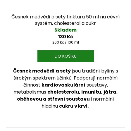
Česnek medvědí a setý tinktura 50 ml na cévní
systém, cholesterol a cukr
Skladem
130 Kč
Měrná cena:
260 Kč / 100 ml
DO KOŠÍKU
Česnek medvědí a setý
jsou tradiční byliny s
širokým spektrem účinků. Podporují normální
činnost
kardiovaskulární
soustavy,
metabolismus
cholesterolu, imunitu, játra,
oběhovou a střevní soustavu
i normální
hladinu
cukru v krvi.