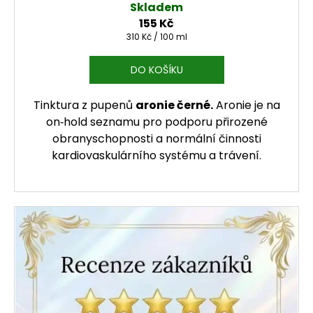
Skladem
155 Kč
Měrná cena:
310 Kč / 100 ml
DO KOŠÍKU
Tinktura z pupenů
aronie černé.
Aronie je na
on‑hold seznamu pro podporu přirozené
obranyschopnosti a normální činnosti
kardiovaskulárního systému a trávení.