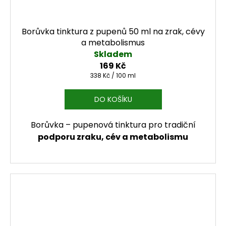
Borůvka tinktura z pupenů 50 ml na zrak, cévy
a metabolismus
Skladem
169 Kč
Měrná cena:
338 Kč / 100 ml
DO KOŠÍKU
Borůvka – pupenová tinktura pro tradiční
podporu zraku, cév a metabolismu