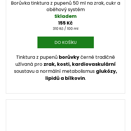
Borůvka tinktura z pupenů 50 ml na zrak, cukr a
oběhový systém
Skladem
155 Kč
Měrná cena:
310 Kč / 100 ml
DO KOŠÍKU
Tinktura z pupenů
borůvky
černé tradičně
užívaná pro
zrak, kosti, kardiovaskulární
soustavu a normální metabolismus
glukózy,
lipidů a bílkovin
.