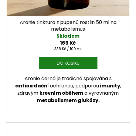
Aronie tinktura z pupenů rostlin 50 ml na
metabolismus
Skladem
169 Kč
Měrná cena:
338 Kč / 100 ml
DO KOŠÍKU
Aronie černá je tradičně spojována s
antioxidačn
í ochranou, podporou
imunity
,
zdravým
krevním oběhem
a vyrovnaným
metabolismem glukózy.