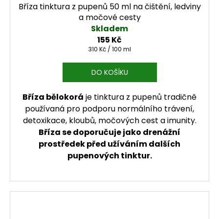
Bříza tinktura z pupenů 50 ml na čištění, ledviny
a močové cesty
Skladem
155 Kč
Měrná cena:
310 Kč / 100 ml
DO KOŠÍKU
Bříza bělokorá
je tinktura z pupenů tradičně
používaná pro podporu normálního trávení,
detoxikace, kloubů, močových cest a imunity.
Bříza se doporučuje jako drenážní
prostředek před užíváním dalších
pupenových tinktur.