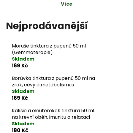
Více
j
e
Nejprodávanější
m
e
Moruše tinktura z pupenů 50 ml
(Gemmoterapie)
Skladem
169 Kč
Borůvka tinktura z pupenů 50 ml na
zrak, cévy a metabolismus
Skladem
169 Kč
Kalísie a eleuterokok tinktura 50 ml
na krevní oběh, imunitu a relaxaci
Skladem
180 Kč