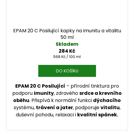
EPAM 20 C Posilující kapky na imunitu a vitalitu
50 ml
Skladem
284 Kč
Měrná cena:
568 Kč / 100 ml
DO KOŠÍKU
EPAM 20 C Posilující
– přírodní tinktura pro
podporu
imunity
, zdravého
srdce a krevního
oběhu
. Přispívá k normální funkci
dýchacího
systému,
trávení a jater
, podporuje
vitalitu
,
duševní pohodu, relaxaci i
kvalitní spánek.