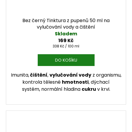
Bez černý Tinktura z pupenů 50 ml na
vylučování vody a čištění
Skladem
169 Kč
Měrná cena:
338 Kč / 100 ml
DO KOŠÍKU
Imunita,
čištění
,
vylučování vody
z organismu,
kontrola tělesné
hmotnosti
, dýchací
systém, normální hladina
cukru
v krvi.