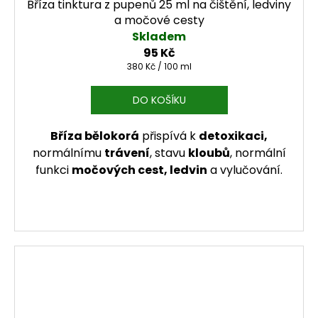
Bříza tinktura z pupenů 25 ml na čištění, ledviny
a močové cesty
Skladem
95 Kč
Měrná cena:
380 Kč / 100 ml
DO KOŠÍKU
Bříza bělokorá
přispívá k
detoxikaci,
normálnímu
trávení
, stavu
kloubů
, normální
funkci
močových cest, ledvin
a vylučování.