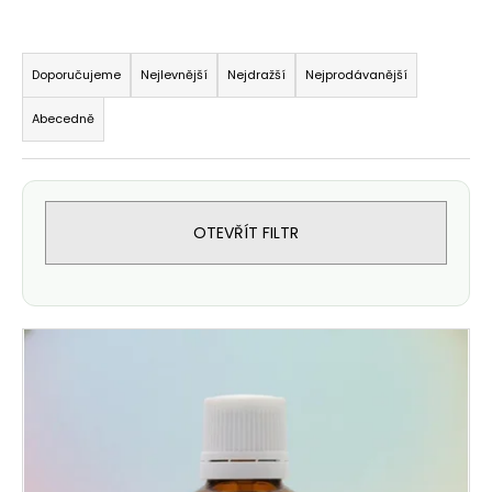
Řazení produktů
Doporučujeme
Nejlevnější
Nejdražší
Nejprodávanější
Abecedně
OTEVŘÍT FILTR
Výpis produktů