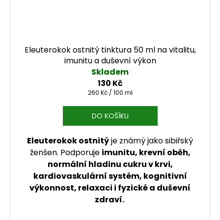
Eleuterokok ostnitý tinktura 50 ml na vitalitu,
imunitu a duševní výkon
Skladem
130 Kč
Měrná cena:
260 Kč / 100 ml
DO KOŠÍKU
Eleuterokok ostnitý
je známý jako sibiřský
ženšen. Podporuje
imunitu, krevní oběh,
normální hladinu cukru v krvi,
kardiovaskulární systém, kognitivní
výkonnost, relaxaci i fyzické a duševní
zdraví.