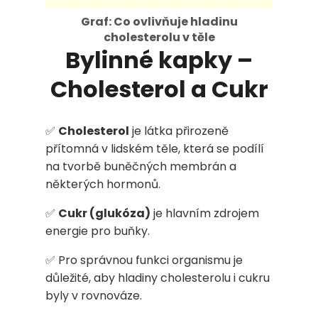
Graf: Co ovlivňuje hladinu
cholesterolu v těle
Bylinné kapky –
HLEDAT
Cholesterol a Cukr
D
✅
Cholesterol
je látka přirozeně
přítomná v lidském těle, která se podílí
o
na tvorbě buněčných membrán a
p
některých hormonů.
o
✅
Cukr (glukóza)
je hlavním zdrojem
energie pro buňky.
r
u
✅ Pro správnou funkci organismu je
důležité, aby hladiny cholesterolu i cukru
č
byly v rovnováze.
u