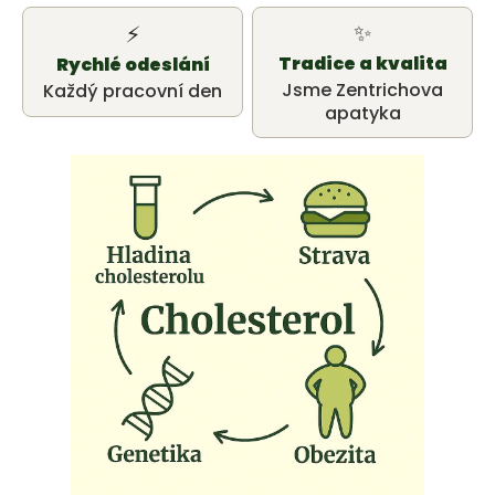
u
✨
⚡
j
Tradice a kvalita
Rychlé odeslání
e
Jsme Zentrichova
Každý pracovní den
apatyka
t
e
n
a
j
í
t
?