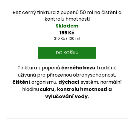
Bez černý tinktura z pupenů 50 ml na čištění a
kontrolu hmotnosti
Skladem
155 Kč
Měrná cena:
310 Kč / 100 ml
DO KOŠÍKU
Tinktura z pupenů
černého bezu
tradičně
užívaná pro přirozenou obranyschopnost,
čištění
organismu,
dýchací
systém, normální
hladinu
cukru,
kontrolu hmotnosti a
vylučování vody.