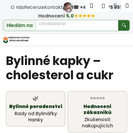
Košík
Přejít na obsah
Hledat
Nákup
M
Přihlášen
O nás
Recenze
Kontakt
☎ +420 604 475 351
·
Zpět
Zpět
Hodnocení
5,0
★★★★★
cholesterol
Hledám na
🔍
C
o
Bylinné kapky –
p
o
cholesterol a cukr
t
ř
🌿
⭐⭐⭐⭐⭐
Bylinné poradenství
Hodnocení
e
zákazníků
Rady od Bylinářky
b
Zkušenosti
Hanky
nakupujících