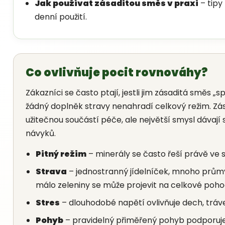
Jak používat zásaditou směs v praxi
– tipy
denní použití.
Co ovlivňuje pocit rovnováhy?
Zákazníci se často ptají, jestli jim zásaditá směs „sp
žádný doplněk stravy nenahradí celkový režim. Zá
užitečnou součástí péče, ale největší smysl dávaj
návyků.
Pitný režim
– minerály se často řeší právě ve s
Strava
– jednostranný jídelníček, mnoho prům
málo zeleniny se může projevit na celkové poho
Stres
– dlouhodobé napětí ovlivňuje dech, tráve
Pohyb
– pravidelný přiměřený pohyb podporuje 