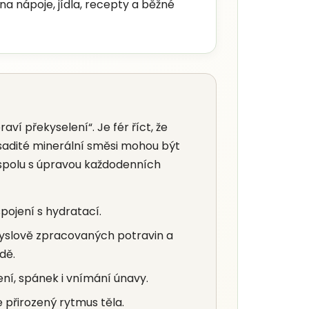
 na nápoje, jídla, recepty a běžné
raví překyselení“. Je fér říct, že
sadité minerální směsi mohou být
í spolu s úpravou každodenních
pojení s hydratací.
yslově zpracovaných potravin a
dě.
ní, spánek i vnímání únavy.
přirozený rytmus těla.