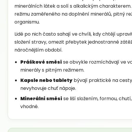
minerálních látek a solí s alkalickým charakterem. 
režimu zaměřeného na doplnění minerálů, pitný r
organismu.
Lidé po nich často sahají ve chvíli, kdy chtějí uprav
složení stravy, omezit přebytek jednostranné zátěž
náročnějším období.
Práškové směsi
se obvykle rozmíchávají ve vodě
minerály s pitným režimem.
Kapsle nebo tablety
bývají praktické na cesty
nevyhovuje chuť nápoje.
Minerální směsi
se liší složením, formou, chutí
vhodné.