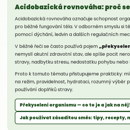
Acidobazická rovnováha: proč se 
Acidobazická rovnováha označuje schopnost orga
pro běžné fungování těla. V odborném smyslu si tě
pomocí dýchání, ledvin a dalších regulačních me
V běžné řeči se často používá pojem
„překysele
nemyslí akutní zdravotní stav, ale spíše pocit ne
stravy, nadbytku stresu, nedostatku pohybu nebo 
Proto k tomuto tématu přistupujeme prakticky: m
na režim, pravidelnost, hydrataci, rozumný výběr 
používání doplňků stravy.
Překyselení organismu — co to je a jak na něj
Jak používat zásaditou směs: tipy, recepty, ná