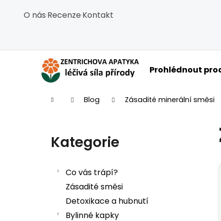
Košík
Přejít na obsah
O nás
·
Recenze
·
Kontakt
Zpět
Zpět
do
do
obchodu
obchodu
C
Prohlédnout pro
Domů
Blog
Zásadité minerální směsi
Postranní panel
Kategorie
Přeskočit kategorie
Co vás trápí?
Zásadité směsi
Detoxikace a hubnutí
Bylinné kapky