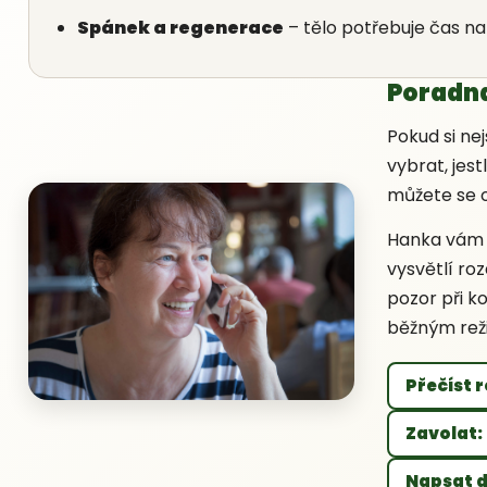
Spánek a regenerace
– tělo potřebuje čas na
Poradna
Pokud si nej
vybrat, jest
můžete se 
Hanka vám 
vysvětlí roz
pozor při k
běžným re
Přečíst 
Zavolat:
Napsat 