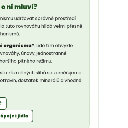
o ní mluví?
nismu udržovat správné prostředí
lo tuto rovnováhu hlídá velmi přesně
chanismů.
ní organismu“
. Lidé tím obvykle
rovnováhy, únavy, jednostranné
horšího pitného režimu.
ísto zázračných slibů se zaměřujeme
potravin, dostatek minerálů a vhodné
?
poje i jídla