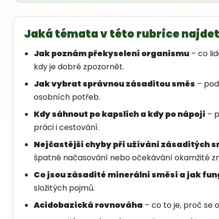
Jaká témata v této rubrice najde
Jak poznám překyselení organismu
– co li
kdy je dobré zpozornět.
Jak vybrat správnou zásaditou směs
– podl
osobních potřeb.
Kdy sáhnout po kapslích a kdy po nápoji
– p
práci i cestování.
Nejčastější chyby při užívání zásaditých 
špatné načasování nebo očekávání okamžité z
Co jsou zásadité minerální směsi a jak fun
složitých pojmů.
Acidobazická rovnováha
– co to je, proč se o 