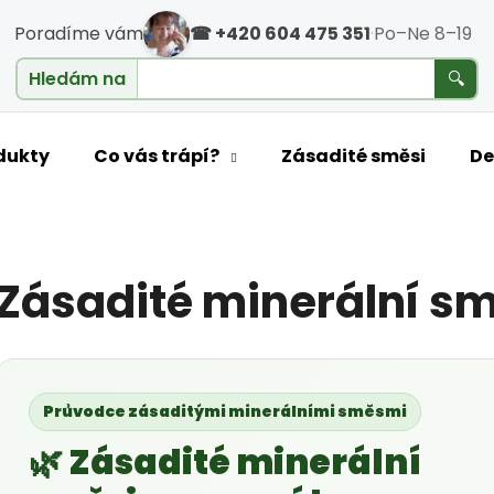
Poradíme vám
☎ +420 604 475 351
·
Po–Ne 8–19
cholesterol
Hledám na
🔍
o potřebujete najít?
dukty
Co vás trápí?
Zásadité směsi
De
HLEDAT
Zásadité minerální s
Doporučujeme
Průvodce zásaditými minerálními směsmi
🌿 Zásadité minerální