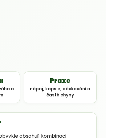
a
Praxe
váha a
nápoj, kapsle, dávkování a
im
časté chyby
?
 obvykle obsahují kombinaci