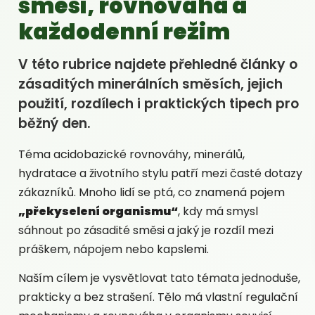
směsi, rovnováha a
každodenní režim
V této rubrice najdete přehledné články o
zásaditých minerálních směsích, jejich
použití, rozdílech i praktických tipech pro
běžný den.
Téma acidobazické rovnováhy, minerálů,
hydratace a životního stylu patří mezi časté dotazy
zákazníků. Mnoho lidí se ptá, co znamená pojem
„překyselení organismu“
, kdy má smysl
sáhnout po zásadité směsi a jaký je rozdíl mezi
práškem, nápojem nebo kapslemi.
Naším cílem je vysvětlovat tato témata jednoduše,
prakticky a bez strašení. Tělo má vlastní regulační