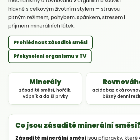
mechanismy a rovnováha v organismu souvisí
hlavně s celkovým životním stylem — stravou,
pitným režimem, pohybem, spánkem, stresem i
příjmem minerálních látek.
Prohlédnout zásadité směsi
Překyselení organismu v TV
Minerály
Rovnováh
zásadité směsi, hořčík,
acidobazická rovno
vápník a další prvky
běžný denní rež
Co jsou zásadité minerální směsi
Zásadité minerální směsi
jsou přípravky, které