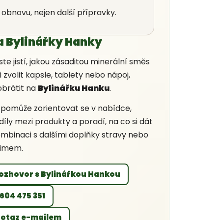
 obnovu, nejen další přípravky.
 Bylinářky Hanky
ste jistí, jakou zásaditou minerální směs
li zvolit kapsle, tablety nebo nápoj,
obrátit na
Bylinářku Hanku
.
pomůže zorientovat se v nabídce,
díly mezi produkty a poradí, na co si dát
ombinaci s dalšími doplňky stravy nebo
žimem.
rozhovor s Bylinářkou Hankou
 604 475 351
dotaz e-mailem