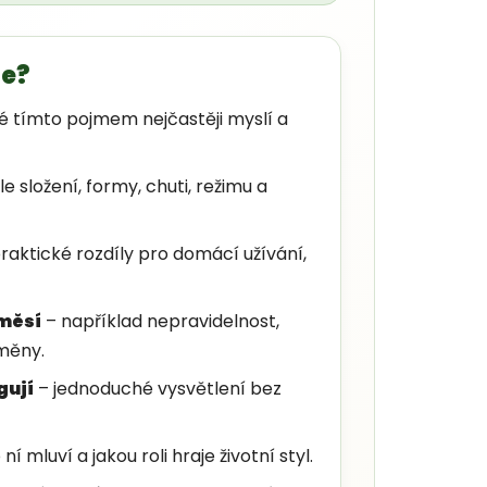
te?
dé tímto pojmem nejčastěji myslí a
e složení, formy, chuti, režimu a
raktické rozdíly pro domácí užívání,
směsí
– například nepravidelnost,
měny.
gují
– jednoduché vysvětlení bez
ní mluví a jakou roli hraje životní styl.