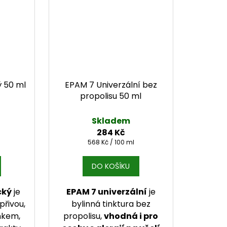
 50 ml
EPAM 7 Univerzální bez
propolisu 50 ml
Skladem
284 Kč
Měrná cena:
568 Kč / 100 ml
DO KOŠÍKU
cký
je
EPAM 7 univerzální
je
přivou,
bylinná tinktura bez
nkem,
propolisu,
vhodná i pro