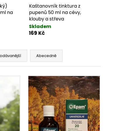
ký)
Kaštanovník tinktura z
 ml na
pupenů 50 ml na cévy,
klouby a střeva
Skladem
169 Kč
odávanější
Abecedně