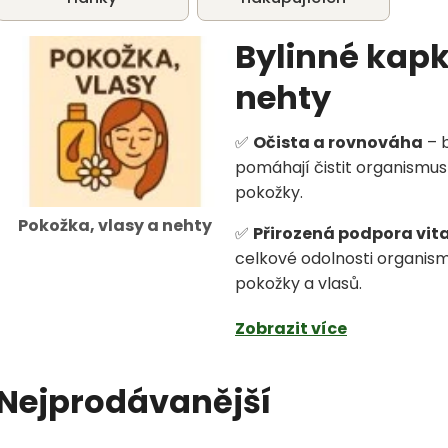
Bylinné kapk
nehty
✅
Očista a rovnováha
– b
pomáhají čistit organismus 
pokožky.
Pokožka, vlasy a nehty
✅
Přirozená podpora vita
celkové odolnosti organismu
pokožky a vlasů.
Zobrazit více
Nejprodávanější