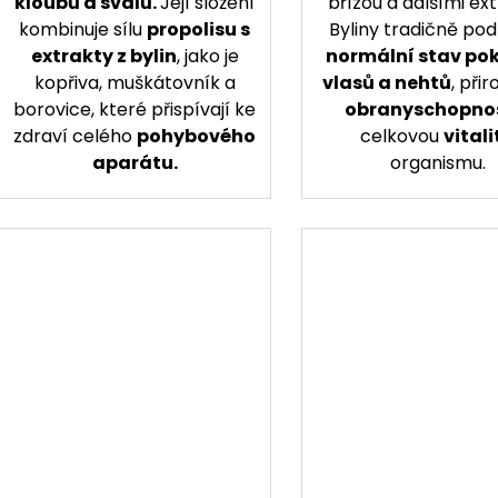
kloubů a svalů.
Její složení
břízou a dalšími ext
kombinuje sílu
propolisu s
Byliny tradičně pod
extrakty z bylin
, jako je
normální stav po
kopřiva, muškátovník a
vlasů a nehtů
, při
borovice, které přispívají ke
obranyschopno
zdraví celého
pohybového
celkovou
vitali
aparátu.
organismu.