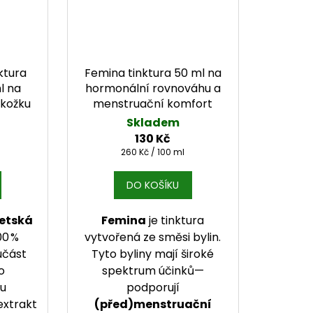
ktura
Femina tinktura 50 ml na
l na
hormonální rovnováhu a
kožku
menstruační komfort
Skladem
130 Kč
Měrná cena:
260 Kč / 100 ml
DO KOŠÍKU
betská
Femina
je tinktura
00 %
vytvořená ze směsi bylin.
učást
Tyto byliny mají široké
o
spektrum účinků—
ou
podporují
extrakt
(před)menstruační