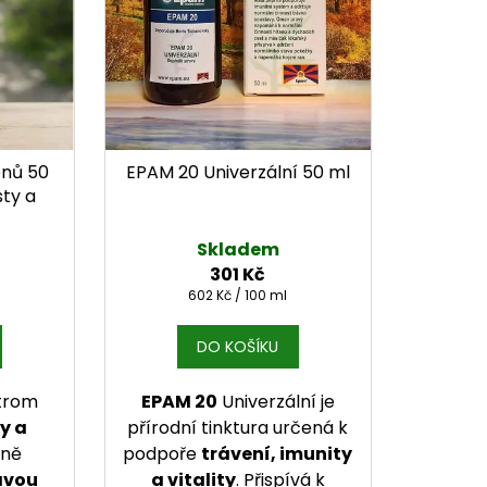
enů 50
EPAM 20 Univerzální 50 ml
ty a
Skladem
301 Kč
Měrná cena:
602 Kč / 100 ml
DO KOŠÍKU
strom
EPAM 20
Univerzální je
y a
přírodní tinktura určená k
čně
podpoře
trávení, imunity
avou
a vitality
. Přispívá k