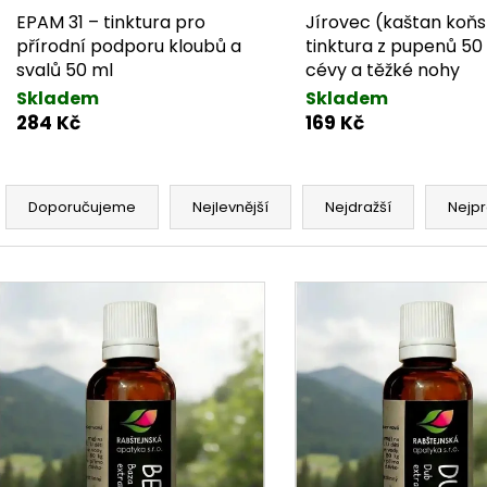
EPAM 31 – tinktura pro
Jírovec (kaštan koňs
přírodní podporu kloubů a
tinktura z pupenů 50
svalů 50 ml
cévy a těžké nohy
Skladem
Skladem
284 Kč
169 Kč
Řazení produktů
Doporučujeme
Nejlevnější
Nejdražší
Nejpr
Výpis produktů