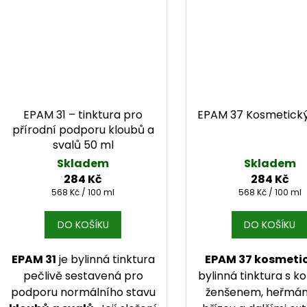
EPAM 31 – tinktura pro
EPAM 37 Kosmetický
přírodní podporu kloubů a
svalů 50 ml
Skladem
Skladem
284 Kč
284 Kč
Měrná cena:
Měrná cena:
568 Kč / 100 ml
568 Kč / 100 ml
DO KOŠÍKU
DO KOŠÍKU
EPAM 31
je bylinná tinktura
EPAM 37 kosmeti
pečlivě sestavená pro
bylinná tinktura s ko
podporu normálního stavu
ženšenem, heřmá