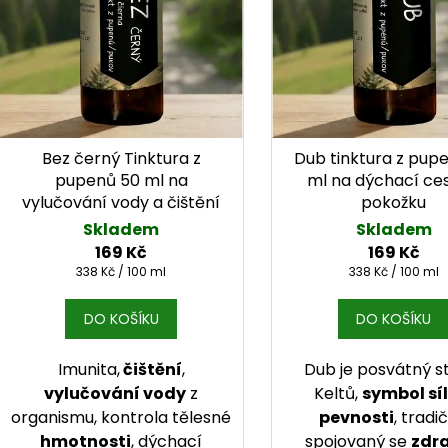
Bez černý Tinktura z
Dub tinktura z pup
pupenů 50 ml na
ml na dýchací ces
vylučování vody a čištění
pokožku
Skladem
Skladem
169 Kč
169 Kč
Měrná cena:
Měrná cena:
338 Kč / 100 ml
338 Kč / 100 ml
DO KOŠÍKU
DO KOŠÍKU
Imunita,
čištění
,
Dub je posvátný 
vylučování vody
z
Keltů,
symbol síl
organismu, kontrola tělesné
pevnosti
, tradi
hmotnosti
, dýchací
spojovaný se
zdr