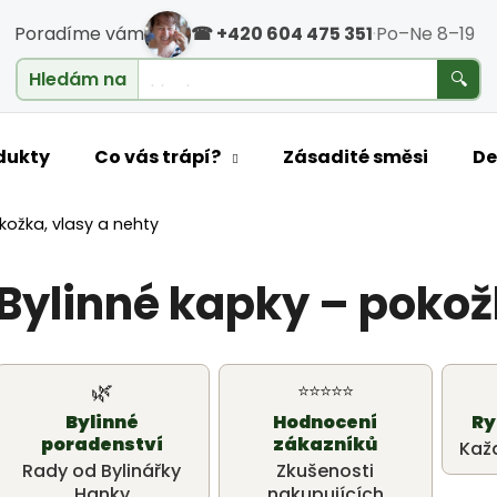
Poradíme vám
☎ +420 604 475 351
·
Po–Ne 8–19
cholesterol
Hledám na
🔍
o potřebujete najít?
dukty
Co vás trápí?
Zásadité směsi
De
kožka, vlasy a nehty
HLEDAT
Bylinné kapky – pokož
Doporučujeme
🌿
⭐⭐⭐⭐⭐
Bylinné
Hodnocení
Ry
poradenství
zákazníků
Kaž
Rady od Bylinářky
Zkušenosti
Hanky
nakupujících