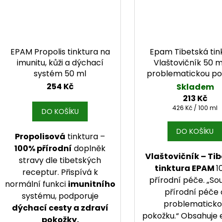
EPAM Propolis tinktura na
Epam Tibetská tin
imunitu, kůži a dýchací
Vlaštovičník 50 m
systém 50 ml
problematickou po
254 Kč
Skladem
213 Kč
Měrná cena:
426 Kč / 100 ml
DO KOŠÍKU
DO KOŠÍKU
Propolisová
tinktura –
100% přírodní
doplněk
Vlaštovičník – Ti
stravy dle tibetských
tinktura EPAM
1
receptur. Přispívá k
přírodní péče. „So
normální funkci
imunitního
přírodní péče 
systému, podporuje
problematick
dýchací cesty a zdraví
pokožku.“ Obsahuje 
pokožky.