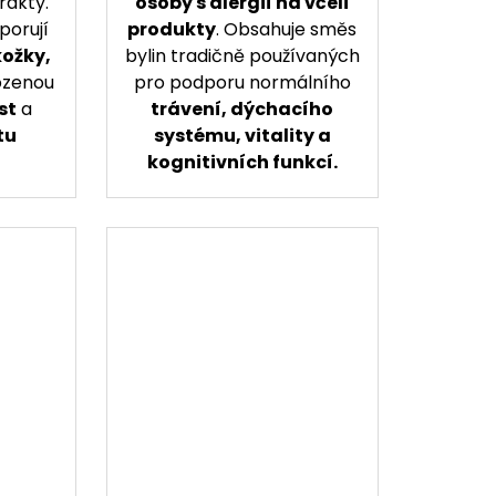
rakty.
osoby s alergií na včelí
porují
produkty
. Obsahuje směs
kožky,
bylin tradičně používaných
rozenou
pro podporu normálního
st
a
trávení, dýchacího
tu
systému, vitality a
kognitivních funkcí.