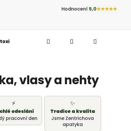
Hodnocení
5,0
★★★★★
Hledat
Přihlášení
Nákupní ko
toxikace a hubnutí
Bylinné kapky
Tobolky,
ka, vlasy a nehty
⚡
✨
chlé odeslání
Tradice a kvalita
dý pracovní den
Jsme Zentrichova
apatyka