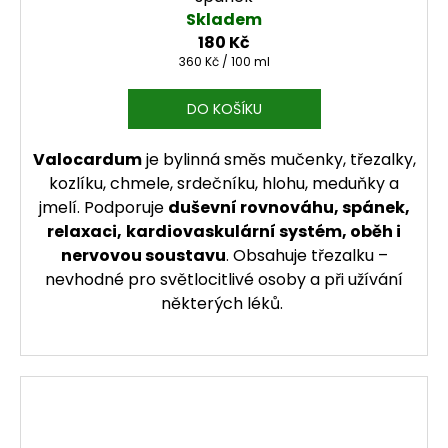
Skladem
180 Kč
Měrná cena:
360 Kč / 100 ml
DO KOŠÍKU
Valocardum
je bylinná směs mučenky, třezalky,
kozlíku, chmele, srdečníku, hlohu, meduňky a
jmelí. Podporuje
duševní rovnováhu, spánek,
relaxaci,
kardiovaskulární systém, oběh i
nervovou soustavu
. Obsahuje třezalku –
nevhodné pro světlocitlivé osoby a při užívání
některých léků.