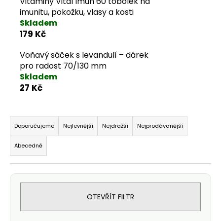
Vitaminy Vital Imun 60 tobolek na
imunitu, pokožku, vlasy a kosti
Skladem
179 Kč
Voňavý sáček s levandulí – dárek
pro radost 70/130 mm
Skladem
27 Kč
Řazení produktů
Doporučujeme
Nejlevnější
Nejdražší
Nejprodávanější
Abecedně
OTEVŘÍT FILTR