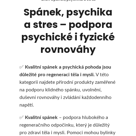
Spánek, psychika
a stres – podpora
HLEDAT
psychické i fyzické
rovnováhy
D
o
✅
Kvalitní spánek a psychická pohoda jsou
důležité pro regeneraci těla i mysli.
V této
p
kategorii najdete přírodní produkty zaměřené
o
na podporu klidného spánku, uvolnění,
duševní rovnováhy i zvládání každodenního
r
napětí.
u
✅
Kvalitní spánek
– podpora hlubokého a
č
regeneračního odpočinku, který je důležitý
u
pro zdraví těla i mysli. Pomoci mohou bylinky