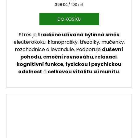
Měrná cena:
398 Kč / 100 ml
DO KOŠÍKU
Stres je
tradičně užívaná bylinná směs
eleuterokoku, klanoprašky, třezalky, mučenky,
rozchodnice a levandule. Podporuje
duševní
pohodu
,
emoční rovnováhu
,
relaxaci
,
kognitivní funkce
,
fyzickou i psychickou
odolnost
a
celkovou vitalitu a imunitu.