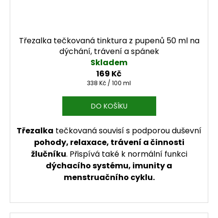
Třezalka tečkovaná tinktura z pupenů 50 ml na
dýchání, trávení a spánek
Skladem
169 Kč
Měrná cena:
338 Kč / 100 ml
DO KOŠÍKU
Třezalka
tečkovaná souvisí s podporou duševní
pohody, relaxace, trávení a činnosti
žlučníku
. Přispívá také k normální funkci
dýchacího systému, imunity a
menstruačního cyklu.