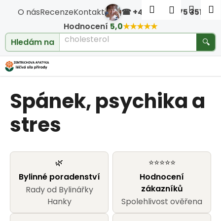
Košík
Přejít na obsah
Hledat
Nákup
M
Přihlášen
O nás
Recenze
Kontakt
☎ +420 604 475 351
·
Zpět
Zpět
cholesterol
Hodnocení
5,0
★★★★★
Hledám na
🔍
C
o
Spánek, psychika a
p
o
stres
t
ř
🌿
⭐⭐⭐⭐⭐
Bylinné poradenství
Hodnocení
e
zákazníků
Rady od Bylinářky
b
Hanky
Spolehlivost ověřena