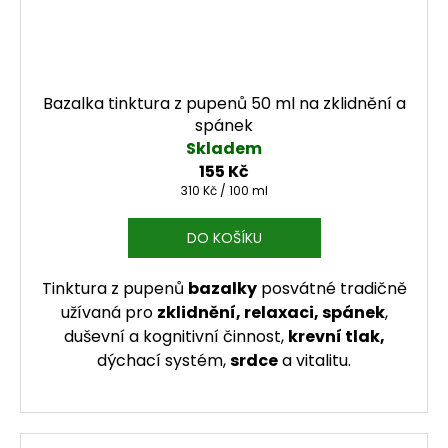
Bazalka tinktura z pupenů 50 ml na zklidnění a
spánek
Skladem
155 Kč
Měrná cena:
310 Kč / 100 ml
DO KOŠÍKU
Tinktura z pupenů
bazalky
posvátné tradičně
užívaná pro
zklidnění, relaxaci, spánek
,
duševní a kognitivní činnost,
krevní tlak,
dýchací systém,
srdce
a vitalitu.