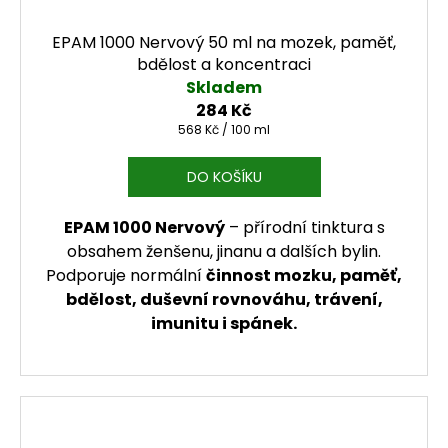
EPAM 1000 Nervový 50 ml na mozek, paměť,
bdělost a koncentraci
Skladem
284 Kč
Měrná cena:
568 Kč / 100 ml
DO KOŠÍKU
EPAM 1000 Nervový
– přírodní tinktura s
obsahem ženšenu, jinanu a dalších bylin.
Podporuje normální
činnost mozku, paměť,
bdělost, duševní rovnováhu, trávení,
imunitu i spánek.