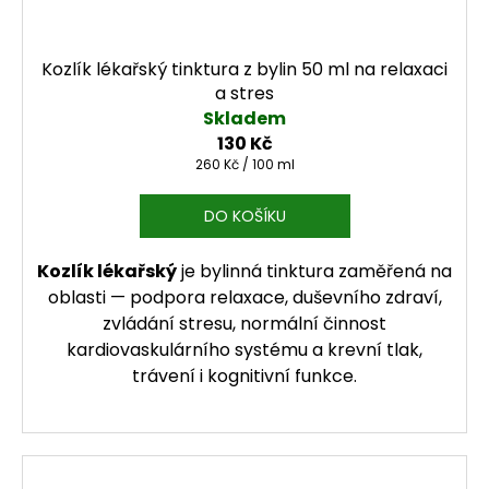
Kozlík lékařský tinktura z bylin 50 ml na relaxaci
a stres
Skladem
130 Kč
Měrná cena:
260 Kč / 100 ml
DO KOŠÍKU
Kozlík lékařský
je bylinná tinktura zaměřená na
oblasti — podpora relaxace, duševního zdraví,
zvládání stresu, normální činnost
kardiovaskulárního systému a krevní tlak,
trávení i kognitivní funkce.