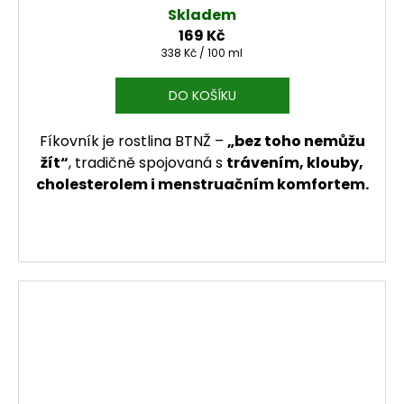
Skladem
169 Kč
Měrná cena:
338 Kč / 100 ml
DO KOŠÍKU
Fíkovník je rostlina BTNŽ –
„bez toho nemůžu
žít“
, tradičně spojovaná s
trávením, klouby,
cholesterolem i menstruačním komfortem.