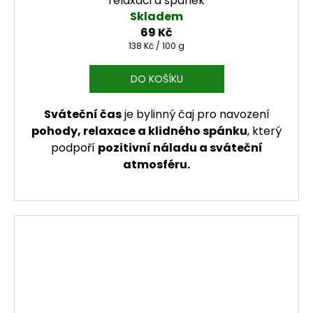
relaxaci a spánek
Skladem
69 Kč
Měrná cena:
138 Kč / 100 g
DO KOŠÍKU
Sváteční čas
je bylinný čaj pro navození
pohody, relaxace a klidného spánku
, který
podpoří
pozitivní náladu a sváteční
atmosféru.