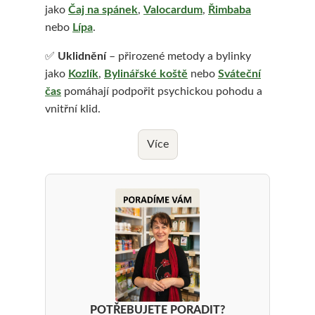
jako
Čaj na spánek
,
Valocardum
,
Řimbaba
j
nebo
Lípa
.
e
✅
Uklidnění
– přirozené metody a bylinky
m
jako
Kozlík
,
Bylinářské koště
nebo
Sváteční
e
čas
pomáhají podpořit psychickou pohodu a
vnitřní klid.
Více
POTŘEBUJETE PORADIT?