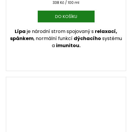
Měrná cena:
338 Kč / 100 ml
DO KOŠÍKU
Lípa
je národní strom spojovaný s
relaxací,
spánkem
, normální funkcí
dýchacího
systému
a
imunitou.