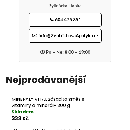
Bylinářka Hanka
📞 604 475 351
✉️ info@ZentrichovaApatyka.cz
🕒 Po – Ne: 8:00 – 19:00
Nejprodávanější
MINERALY VITAL zásaditá směs s
vitaminy a minerály 300 g
Skladem
333 Kč