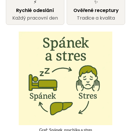
u
⚡
✨
j
Rychlé odeslání
Ověřené receptury
Každý pracovní den
Tradice a kvalita
e
t
e
n
a
j
í
t
?
Graf: Spánek, psychika a stres