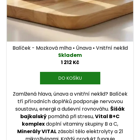
Balíček - Mozková mlha • Únava • Vnitřní neklid
Skladem
1 212 Kč
DO KOŠÍKU
Zamlžená hlava, únava a vnitřní neklid? Balíček
tří přírodních doplňků podporuje nervovou
soustavu, energii a duševní rovnováhu.
Šišák
bajkalský
pomáhá při stresu,
Vital B+C
komplex
doplní vitaminy skupiny B a C,
Minerály VITAL
zásobí tělo elektrolyty a 21
mikroživinami. Každý produkt funguje