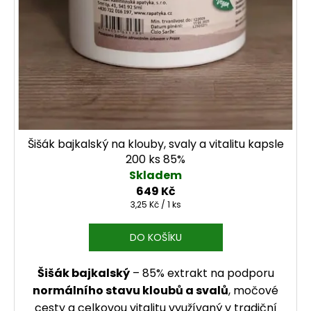
Šišák bajkalský na klouby, svaly a vitalitu kapsle
200 ks 85%
Skladem
649 Kč
Měrná cena:
3,25 Kč / 1 ks
DO KOŠÍKU
Šišák bajkalský
– 85% extrakt na podporu
normálního stavu kloubů a svalů
, močové
cesty a celkovou vitalitu využívaný v tradiční