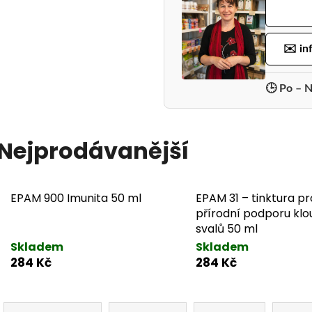
✉️ in
🕒 Po – N
Nejprodávanější
EPAM 900 Imunita 50 ml
EPAM 31 – tinktura pr
přírodní podporu klo
svalů 50 ml
Skladem
Skladem
284 Kč
284 Kč
Řazení produktů