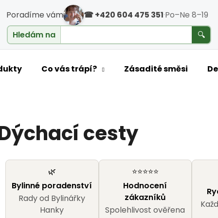
Poradíme vám
☎ +420 604 475 351
·
Po–Ne 8–19
cholesterol
Hledám na
🔍
o potřebujete najít?
dukty
Co vás trápí?
Zásadité směsi
De
HLEDAT
Dýchací cesty
Doporučujeme
🌿
⭐⭐⭐⭐⭐
Bylinné poradenství
Hodnocení
Ry
zákazníků
Rady od Bylinářky
Každ
Hanky
Spolehlivost ověřena