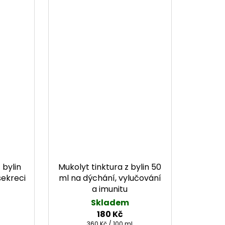
 bylin
Mukolyt tinktura z bylin 50
sekreci
ml na dýchání, vylučování
a imunitu
Skladem
180 Kč
Měrná cena:
360 Kč / 100 ml