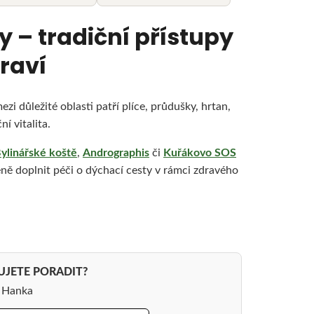
y – tradiční přístupy
raví
ezi důležité oblasti patří plíce, průdušky, hrtan,
í vitalita.
ylinářské koště
,
Andrographis
či
Kuřákovo SOS
ně doplnit péči o dýchací cesty v rámci zdravého
UJETE PORADIT?
a Hanka