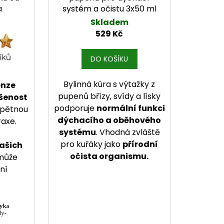
a
systém a očistu 3x50 ml
Skladem
529 Kč
DO KOŠÍKU
Bylinná kúra s výtažky z
enze
pupenů břízy, svídy a lísky
šenost
podporuje
normální funkci
 zpětnou
dýchacího a oběhového
raxe.
systému
. Vhodná zvláště
pro kuřáky jako
přírodní
ašich
očista organismu.
 může
tní