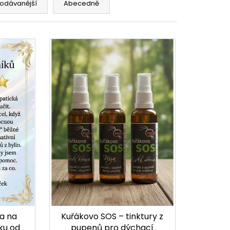
odávanější
Abecedně
a na
Kuřákovo SOS – tinktury z
ku od
pupenů pro dýchací