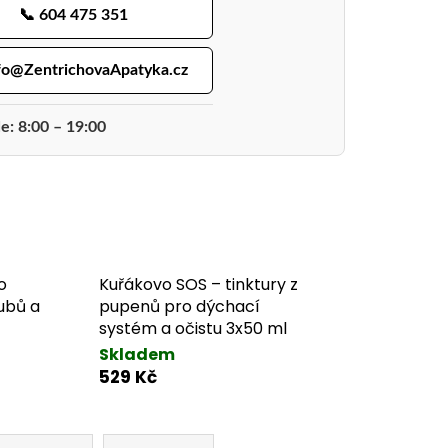
📞 604 475 351
fo@ZentrichovaApatyka.cz
e: 8:00 – 19:00
o
Kuřákovo SOS – tinktury z
ubů a
pupenů pro dýchací
systém a očistu 3x50 ml
Skladem
529 Kč