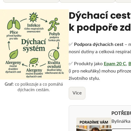
Dýchací cest
k podpoře zd
✅
Podpora dýchacích cest
– m
nosní dutiny a celková respiračn
✅ Produkty jako
Epam 20 C
,
B
(i pro nekuřáky) mohou přiroze
životního stylu.
Graf:
co poškozuje a co pomáhá
dýchacím cestám.
Více
POTŘEB
Bylinářk