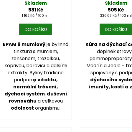
Skladem
Skladem
581 Kč
505 Kč
Měrná cena:
Měrná cena:
1 162 Kč / 100 ml
336,67 Kč / 100 ml
DO KOŠÍKU
DO KOŠÍKU
EPAM 8 mumiový
je bylinná
Kúra na dýchací c
tinktura s mumiem,
doplněk stravy
ženšenem, třezalkou,
gemmopreparáty 
kopřivou, borovicí a dalšími
Modřín a Jedle – tr
extrakty. Byliny tradičně
spojovaný s podp
podporují
vitalitu,
dýchacího syst
normální trávení,
imunity, kostí a 
dýchací systém
,
duševní
rovnováhu
a celkovou
odolnost
organismu.