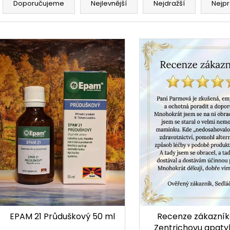
Doporučujeme
Nejlevnější
Nejdražší
Nejpr
Výpis produktů
EPAM 21 Průduškový 50 ml
Recenze zákazník
Zentrichovu apaty