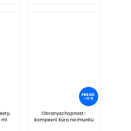
793 KČ
–11 %
esty,
Obranyschopnost-
0 ml
kompexní kúra na imunitu