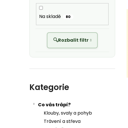
Na skladě
80
Rozbalit filtr
Přeskočit kategorie
Kategorie
Co vás trápí?
Klouby, svaly a pohyb
Trávení a střeva