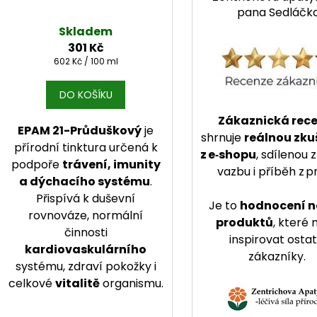
pana Sedláčk
Skladem
301 Kč
Měrná cena:
602 Kč / 100 ml
DO KOŠÍKU
Zákaznická rec
EPAM 21-Průduškový
je
shrnuje
reálnou zku
přírodní tinktura určená k
z e‑shopu
, sdílenou
podpoře
trávení, imunity
vazbu i příběh z p
a dýchacího systému
.
Přispívá k duševní
Je to
hodnocení n
rovnováze, normální
produktů
, které
činnosti
inspirovat osta
kardiovaskulárního
zákazníky.
systému, zdraví pokožky i
celkové
vitalitě
organismu.