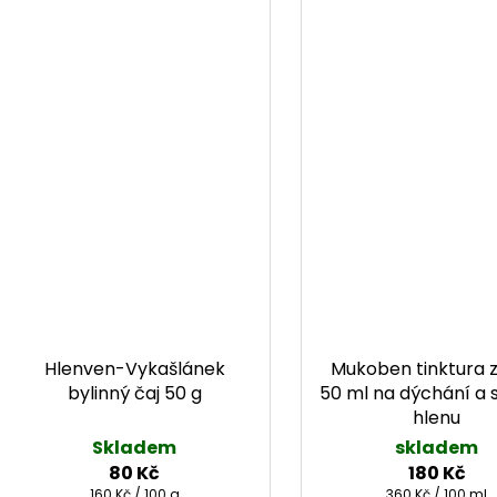
Hlenven-Vykašlánek
Mukoben tinktura z
bylinný čaj 50 g
50 ml na dýchání a 
hlenu
Skladem
skladem
80 Kč
180 Kč
Měrná cena:
Měrná cena:
160 Kč / 100 g
360 Kč / 100 ml