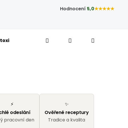
Hodnocení
5,0
★★★★★
Hledat
Přihlášení
Nákupní ko
toxikace a hubnutí
Bylinné kapky
Tobolky,
⚡
✨
chlé odeslání
Ověřené receptury
ý pracovní den
Tradice a kvalita