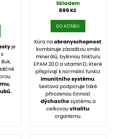
Skladem
699 Kč
DO KOŠÍKU
Kúra na
obranyschopnost
esty
je
kombinuje zásaditou směs
 s
minerálů, bylinnou tinkturu
Buk,
EPAM 20 D a vitamin D, které
adičně
přispívají k normální funkci
orou
imunitního systému
.
ému,
Sestava podporuje také
zubů.
přirozenou činnost
dýchacího
systému a
celkovou
vitalitu
organismu.