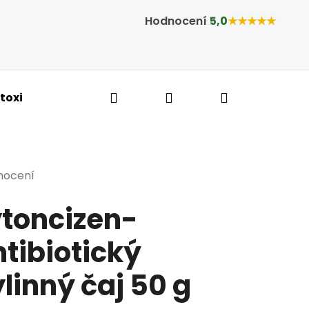
Hodnocení
5,0
★★★★★
Hledat
Přihlášení
Nákupní ko
toxikace a hubnutí
Bylinné kapky
Tobolky,
rné hodnocení produktu je 5,0 z 5 hvězdiček.
nocení
ytoncizen-
tibiotický
linný čaj 50 g