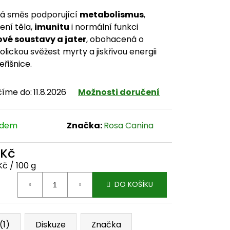
á směs podporující
metabolismus
,
ení těla,
imunitu
i normální funkci
vé soustavy a jater
, obohacená o
lickou svěžest myrty a jiskřivou energii
eřišnice.
číme do:
11.8.2026
Možnosti doručení
adem
Značka:
Rosa Canina
 Kč
ná cena:
Kč / 100 g
DO KOŠÍKU
(1)
Diskuze
Značka