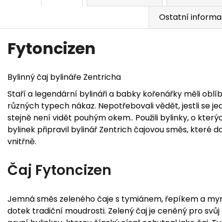
Ostatní inform
Fytoncizen
Bylinný čaj bylináře Zentricha
Staří a legendární bylináři a babky kořenářky měli oblíb
různých typech nákaz. Nepotřebovali vědět, jestli se je
stejně není vidět pouhým okem.. Použili bylinky, o který
bylinek připravil bylinář Zentrich čajovou směs, které d
vnitřně.
Čaj Fytoncizen
Jemná směs zeleného čaje s tymiánem, řepíkem a myrto
dotek tradiční moudrosti. Zelený čaj je ceněný pro svůj