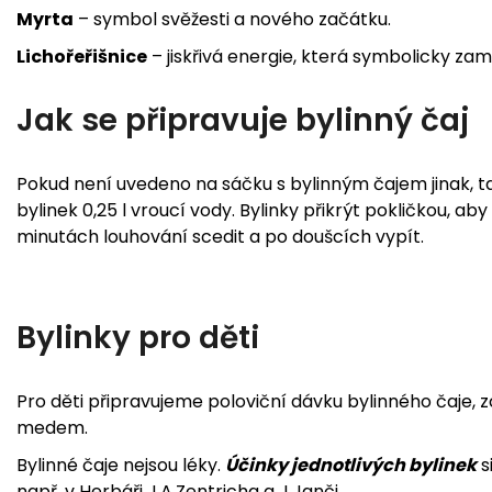
Myrta
– symbol svěžesti a nového začátku.
Lichořeřišnice
– jiskřivá energie, která symbolicky zam
Jak se připravuje bylinný čaj
Pokud není uvedeno na sáčku s bylinným čajem jinak, ta
bylinek 0,25 l vroucí vody. Bylinky přikrýt pokličkou, aby
minutách louhování scedit a po doušcích vypít.
Bylinky pro děti
Pro děti připravujeme poloviční dávku bylinného čaje, 
medem.
Bylinné čaje nejsou léky.
Účinky jednotlivých bylinek
s
např. v Herbáři J.A.Zentricha a J.Janči.