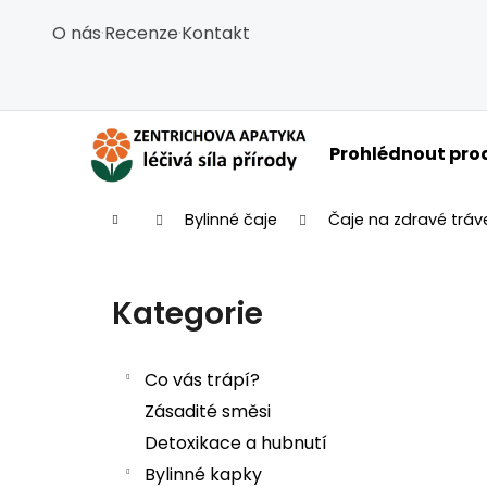
Košík
Přejít na obsah
O nás
·
Recenze
·
Kontakt
Zpět
Zpět
do
do
obchodu
obchodu
C
Prohlédnout pro
Domů
Bylinné čaje
Čaje na zdravé tráv
Postranní panel
Kategorie
Přeskočit kategorie
Co vás trápí?
Zásadité směsi
Detoxikace a hubnutí
Bylinné kapky