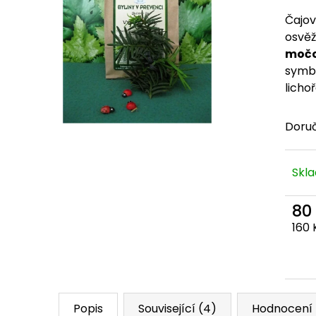
Čajov
osvěž
močo
symbo
lichoř
Doru
Skl
80
Měr
160 
Popis
Související (4)
Hodnocení 