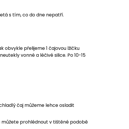
etá s tím, co do dne nepatří.
k obvykle přelijeme 1 čajovou lžičku
 neutekly vonné a léčivé silice. Po 10-15
zchladlý čaj můžeme lehce osladit
i můžete prohlédnout v tištěné podobě