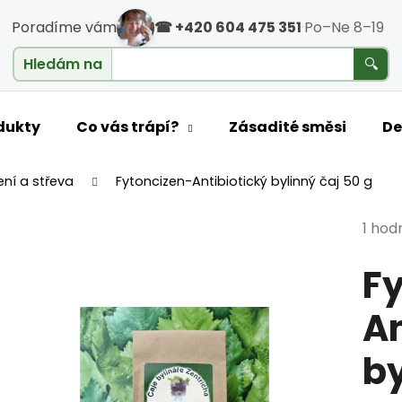
Poradíme vám
☎ +420 604 475 351
·
Po–Ne 8–19
cholesterol
Hledám na
🔍
o potřebujete najít?
dukty
Co vás trápí?
Zásadité směsi
De
ení a střeva
Fytoncizen-Antibiotický bylinný čaj 50 g
HLEDAT
Průmě
1 hod
F
Doporučujeme
An
by