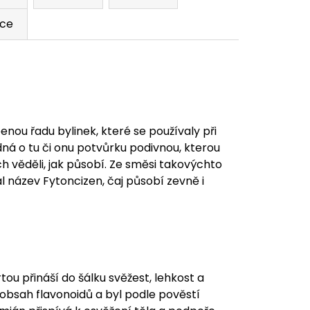
ace
enou řadu bylinek, které se používaly při
dná o tu či onu potvůrku podivnou, kterou
ch věděli, jak působí. Ze směsi takovýchto
al název Fytoncizen, čaj působí zevně i
u přináší do šálku svěžest, lehkost a
 obsah flavonoidů a byl podle pověstí