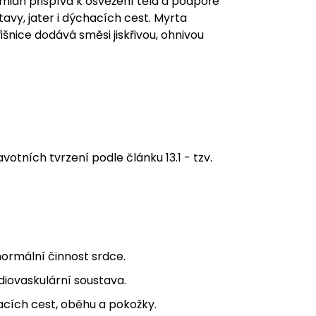
Tymián přispívá k osvěžení těla a podpoře
vy, jater i dýchacích cest. Myrta
šnice dodává směsi jiskřivou, ohnivou
tních tvrzení podle článku 13.1 - tzv.
normální činnost srdce.
diovaskulární soustava.
acích cest, oběhu a pokožky.