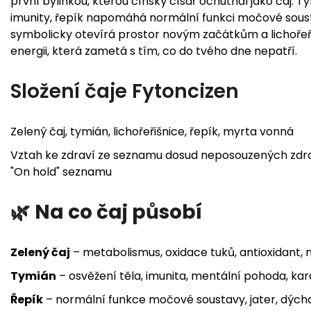
první bylinkou, kterou čínský císař ochutnal jako čaj. 
imunity, řepík napomáhá normální funkci močové sousta
symbolicky otevírá prostor novým začátkům a lichořeři
energii, která zametá s tím, co do tvého dne nepatří.
Složení čaje Fytoncizen
Zelený čaj, tymián, lichořeřišnice, řepík, myrta vonná
Vztah ke zdraví ze seznamu dosud neposouzených zdravo
"On hold" seznamu
🌿
Na co čaj působí
Zelený čaj
– metabolismus, oxidace tuků, antioxidant, 
Tymián
– osvěžení těla, imunita, mentální pohoda, kar
Řepík
– normální funkce močové soustavy, jater, dých