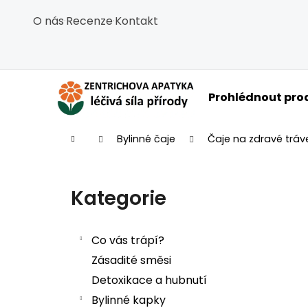
Košík
Přejít na obsah
O nás
·
Recenze
·
Kontakt
Zpět
Zpět
do
do
obchodu
obchodu
C
Prohlédnout pro
Domů
Bylinné čaje
Čaje na zdravé tráv
Postranní panel
Kategorie
Přeskočit kategorie
Co vás trápí?
Zásadité směsi
Detoxikace a hubnutí
Bylinné kapky