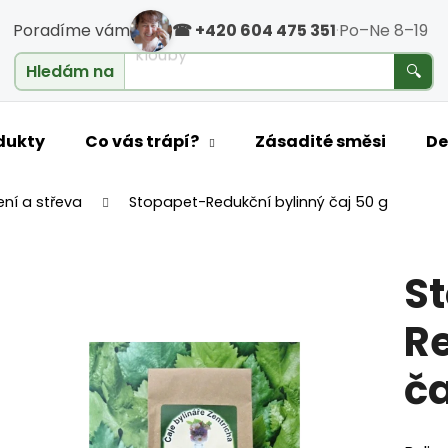
Poradíme vám
☎ +420 604 475 351
·
Po–Ne 8–19
klouby
Hledám na
🔍
o potřebujete najít?
dukty
Co vás trápí?
Zásadité směsi
De
ení a střeva
Stopapet-Redukční bylinný čaj 50 g
HLEDAT
S
Doporučujeme
Re
ča