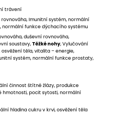
ní trávení
í rovnováha, Imunitní systém, normální
ní, normální funkce dýchacího systému
 rovnováha, duševní rovnováha,
évní soustavy,
Těžké nohy
, Vylučování
svěžení těla, vitalita – energie,
nitní systém, normální funkce prostaty,
lní činnost štítné žlázy, produkce
hmotnosti, pocit sytosti, normální
í hladina cukru v krvi, osvěžení těla