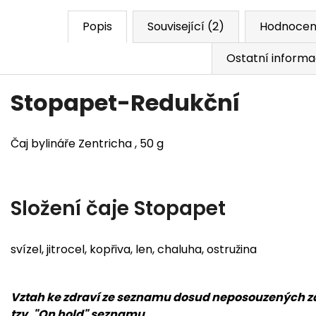
Popis
Související (2)
Hodnocen
Ostatní inform
Stopapet-Redukční
Čaj bylináře Zentricha , 50 g
Složení čaje Stopapet
svízel, jitrocel, kopřiva, len, chaluha, ostružina
Vztah ke zdraví ze seznamu dosud neposouzených zdr
tzv. "On hold" seznamu