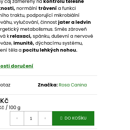
ný čaj zaměřený na
kontrolu tělesné
nosti,
normální
trávení
a funkci
ního traktu, podporující mikrobiální
váhu, vylučování, činnost
jater a ledvin
rgetický metabolismus. Směs zároveň
ívá k
relaxaci,
spánku, duševní a nervové
ováze,
imunitě,
dýchacímu systému,
ení těla a
pocitu lehkých nohou.
osti doručení
dotaz
Značka:
Rosa Canina
 Kč
ná cena:
Kč / 100 g
DO KOŠÍKU