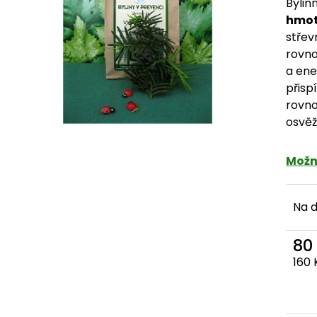
Bylin
hmot
střev
rovno
a ene
přisp
rovn
osvěž
Možn
Na 
80
Měr
160 