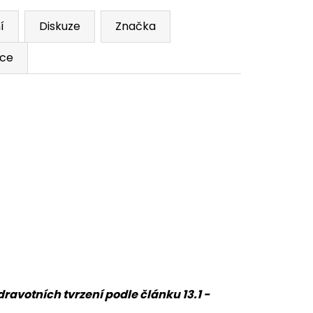
í
Diskuze
Značka
ace
avotních tvrzení podle článku 13.1 -