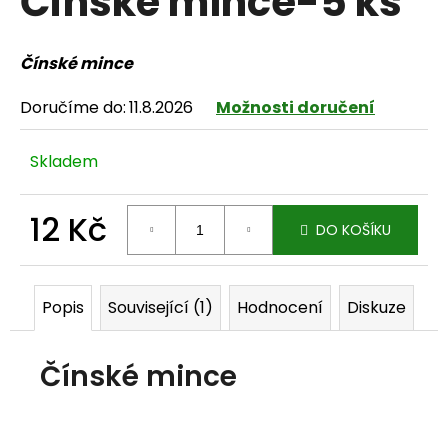
Čínské mince-5 ks
Čínské mince
HLEDAT
Doručíme do:
11.8.2026
Možnosti doručení
Skladem
D
12 Kč
o
DO KOŠÍKU
p
Měrná cena:
o
Popis
Související (1)
Hodnocení
Diskuze
r
u
Čínské mince
č
u