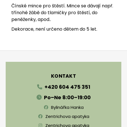
Čínské mince pro štěstí. Mince se dávají např.
j
třínohé žábě do tlamičky pro štěstí, do
e
peněženky, apod..
m
Dekorace, není určeno dětem do 5 let.
e
Zápatí
KONTAKT
+420 604 475 351
Po–Ne 8:00–19:00
Bylinářka Hanka
Zentrichova apatyka
Zentrichova apatyka