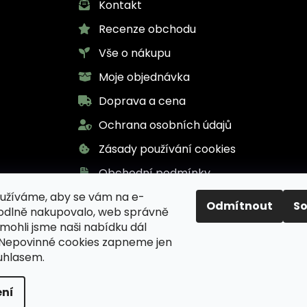
Kontakt
Recenze obchodu
Vše o nákupu
Moje objednávka
Doprava a cena
Ochrana osobních údajů
Zásady používání cookies
Obchodní podmínky
užíváme, aby se vám na e-
Odmítnout
S
odlně nakupovalo, web správně
 mohli jsme naši nabídku dál
 Nepovinné cookies zapneme jen
uhlasem.
inář Karel pro zdraví
. Všechna práva vyhrazena.
Uprav
ní