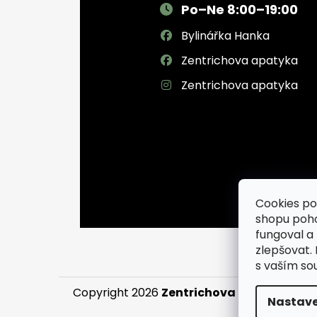
Po–Ne 8:00–19:00
Bylinářka Hanka
Zentrichova apatyka
Zentrichova apatyka
Cookies po
shopu poh
fungoval a
zlepšovat.
s vaším so
Copyright 2026
Zentrichova apatyka a Byl
Nastave