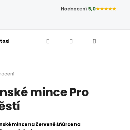
Hodnocení
5,0
★★★★★
Hledat
Přihlášení
Nákupní ko
toxikace a hubnutí
Bylinné kapky
Tobolky,
rné hodnocení produktu je 5,0 z 5 hvězdiček.
nocení
nské mince Pro
ěstí
ínské mince na červené šňůrce na