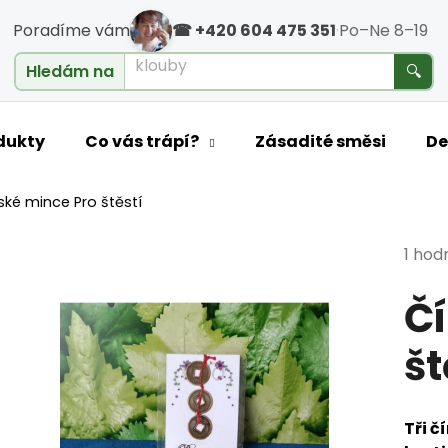
Poradíme vám
☎ +420 604 475 351
·
Po–Ne 8–19
klouby
Hledám na
🔍
o potřebujete najít?
dukty
Co vás trápí?
Zásadité směsi
De
ské mince Pro štěstí
HLEDAT
Průmě
1 hod
Čí
Doporučujeme
št
Tři č