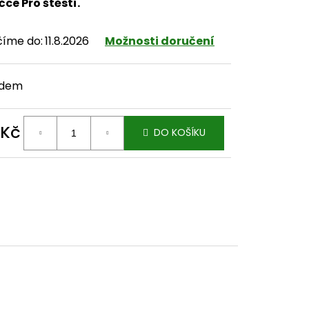
čce Pro štěstí.
číme do:
11.8.2026
Možnosti doručení
adem
 Kč
DO KOŠÍKU
ná cena: