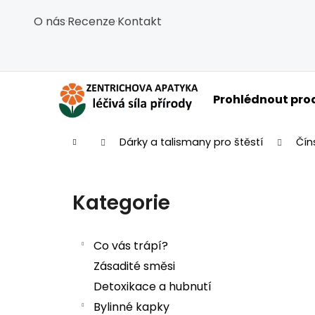
Košík
Přejít na obsah
O nás
·
Recenze
·
Kontakt
Zpět
Zpět
do
do
obchodu
obchodu
C
Prohlédnout pro
Domů
Dárky a talismany pro štěstí
Čín
Postranní panel
Kategorie
Přeskočit kategorie
Co vás trápí?
Zásadité směsi
Detoxikace a hubnutí
Bylinné kapky