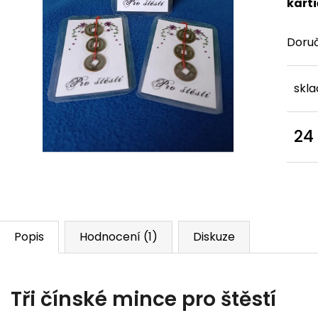
karti
Doru
skl
24
Měr
Popis
Hodnocení (1)
Diskuze
Tři čínské mince pro štěstí