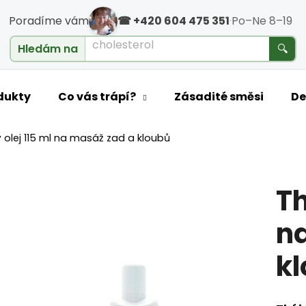
Poradíme vám
☎ +420 604 475 351
·
Po–Ne 8–19
cholesterol
Hledám na
🔍
o potřebujete najít?
dukty
Co vás trápí?
Zásadité směsi
De
 olej 115 ml na masáž zad a kloubů
HLEDAT
Th
Doporučujeme
n
k