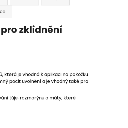
ace
 pro zklidnění
tů, která je vhodná k aplikaci na pokožku
emný pocit uvolnění a je vhodný také pro
vůní túje, rozmarýnu a máty, které