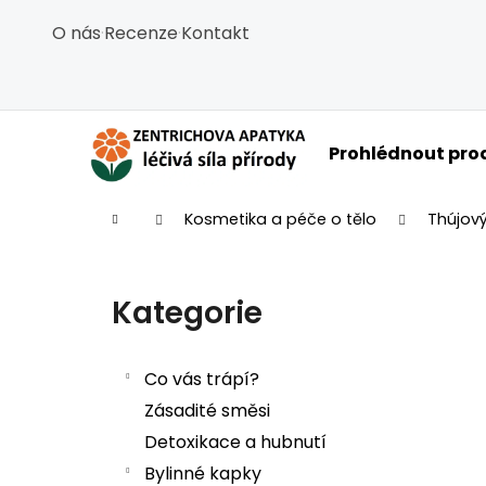
Košík
Přejít na obsah
O nás
·
Recenze
·
Kontakt
Zpět
Zpět
do
do
obchodu
obchodu
C
Prohlédnout pro
Domů
Kosmetika a péče o tělo
Thújový
Postranní panel
Kategorie
Přeskočit kategorie
Co vás trápí?
Zásadité směsi
Detoxikace a hubnutí
Bylinné kapky