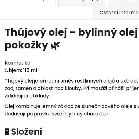
Ostatní inform
Thújový olej – bylinný olej
pokožky 🌿
Kosmetika
Objem: 115 ml
Thújový olej je přírodní směs rostlinných olejů a extrak
zad, ramen a oblast nad klouby. Při masáži přináší příj
zklidňující obklady.
Olej kombinuje jemný základ ze slunečnicového oleje s 
dodávají přípravku svěží bylinný charakter.
🧪 Složení