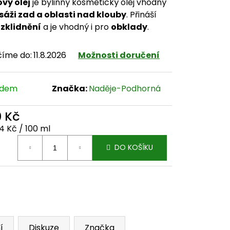
vý olej
je bylinný kosmetický olej vhodný
áži zad a oblasti nad klouby
. Přináší
t
zklidnění
a je vhodný i pro
obklady
.
číme do:
11.8.2026
Možnosti doručení
adem
Značka:
Naděje-Podhorná
0 Kč
ná cena:
74 Kč / 100 ml
DO KOŠÍKU
í
Diskuze
Značka