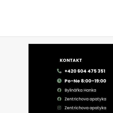
Zápatí
KONTAKT
+420 604 475 351
Po–Ne 8:00–19:00
Bylinářka Hanka
Zentrichova apatyka
Zentrichova apatyka