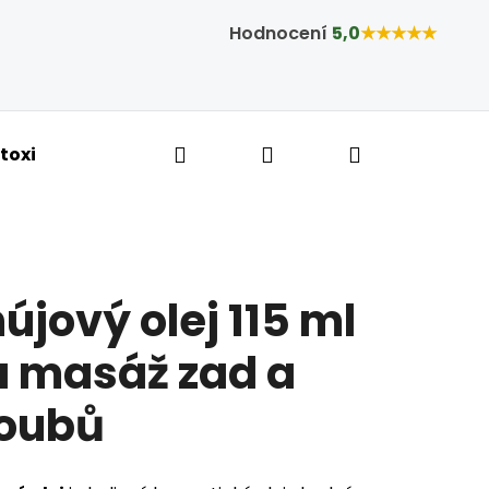
Hodnocení
5,0
★★★★★
Hledat
Přihlášení
Nákupní ko
toxikace a hubnutí
Bylinné kapky
Tobolky,
újový olej 115 ml
a masáž zad a
loubů