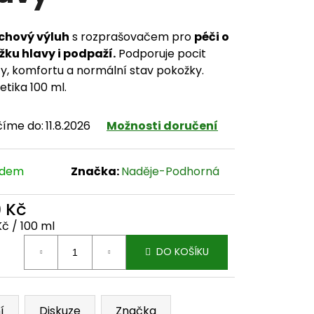
chový výluh
s rozprašovačem pro
péči o
ku hlavy i podpaží.
Podporuje pocit
ty, komfortu a normální stav pokožky.
tika 100 ml.
číme do:
11.8.2026
Možnosti doručení
adem
Značka:
Naděje-Podhorná
9 Kč
ná cena:
Kč / 100 ml
DO KOŠÍKU
í
Diskuze
Značka