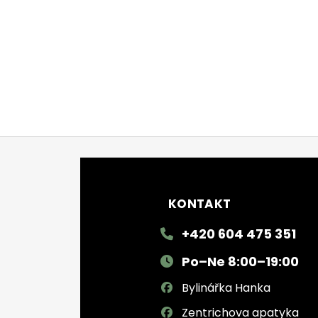
Zápatí
KONTAKT
+420 604 475 351
Po–Ne 8:00–19:00
Bylinářka Hanka
Zentrichova apatyka