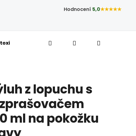
Hodnocení
5,0
★★★★★
Hledat
Přihlášení
Nákupní ko
toxikace a hubnutí
Bylinné kapky
Tobolky,
luh z lopuchu s
ozprašovačem
0 ml na pokožku
lavy