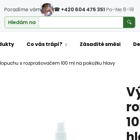
Poradíme vám
☎ +420 604 475 351
·
Po–Ne 8–19
cholesterol
Hledám na
🔍
o potřebujete najít?
dukty
Co vás trápí?
Zásadité směsi
De
 lopuchu s rozprašovačem 100 ml na pokožku hlavy
HLEDAT
Vý
Doporučujeme
r
10
h