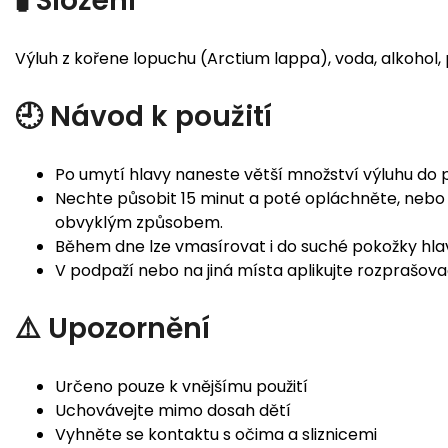
🧪 Složení
Výluh z kořene lopuchu (Arctium lappa), voda, alkohol, 
🕘 Návod k použití
Po umytí hlavy naneste větší množství výluhu do 
Nechte působit 15 minut a poté opláchněte, nebo
obvyklým způsobem.
Během dne lze vmasírovat i do suché pokožky hl
V podpaží nebo na jiná místa aplikujte rozprašov
⚠️ Upozornění
Určeno pouze k vnějšímu použití
Uchovávejte mimo dosah dětí
Vyhněte se kontaktu s očima a sliznicemi