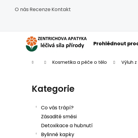
Košík
Přejít na obsah
O nás
·
Recenze
·
Kontakt
Zpět
Zpět
do
do
obchodu
obchodu
C
Prohlédnout pro
Domů
Kosmetika a péče o tělo
Výluh z
Postranní panel
Kategorie
Přeskočit kategorie
Co vás trápí?
Zásadité směsi
Detoxikace a hubnutí
Bylinné kapky