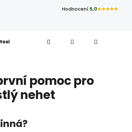
Hodnocení
5,0
★★★★★
Hledat
Přihlášení
Nákupní ko
toxikace a hubnutí
Bylinné kapky
Tobolky,
 první pomoc pro
stlý nehet
činná?