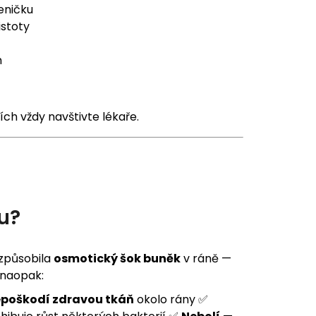
leničku
istoty
m
ích vždy navštivte lékaře.
u?
 způsobila
osmotický šok buněk
v ráně —
 naopak:
poškodí zdravou tkáň
okolo rány ✅