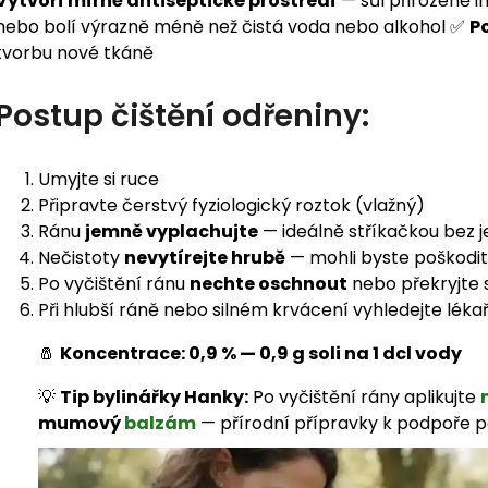
Vytvoří mírně antiseptické prostředí
— sůl přirozeně i
nebo bolí výrazně méně než čistá voda nebo alkohol ✅
P
tvorbu nové tkáně
Postup čištění odřeniny:
Umyjte si ruce
Připravte čerstvý fyziologický roztok (vlažný)
Ránu
jemně vyplachujte
— ideálně stříkačkou bez
Nečistoty
nevytírejte hrubě
— mohli byste poškodit
Po vyčištění ránu
nechte oschnout
nebo překryjte 
Při hlubší ráně nebo silném krvácení vyhledejte léka
🧂
Koncentrace: 0,9 % — 0,9 g soli na 1 dcl vody
💡
Tip bylinářky Hanky:
Po vyčištění rány aplikujte
mumový
balzám
— přírodní přípravky k podpoře 