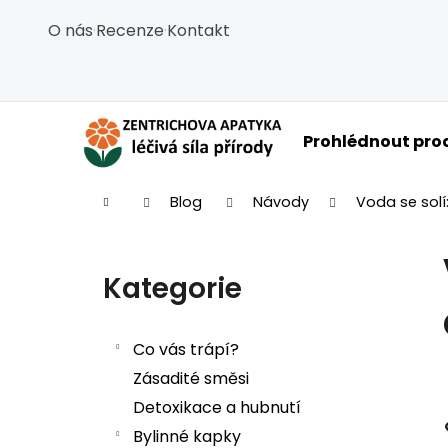
Košík
Přejít na obsah
O nás
·
Recenze
·
Kontakt
Zpět
Zpět
do
do
obchodu
obchodu
C
Prohlédnout pro
Domů
Blog
Návody
Voda se solí:
Postranní panel
Kategorie
Přeskočit kategorie
Co vás trápí?
Zásadité směsi
Detoxikace a hubnutí
Bylinné kapky