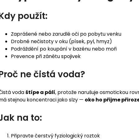
Kdy použít:
Zaprášené nebo zarudlé oči po pobytu venku
Drobné nečistoty v oku (písek, pyl, hmyz)
Podráždění po koupání v bazénu nebo moři
Prevence při zánětu spojivek
Proč ne čistá voda?
Čistá voda
štípe a pálí
, protože narušuje osmotickou rovn
má stejnou koncentraci jako slzy —
oko ho přijme přiroz
Jak na to:
Připravte čerstvý fyziologický roztok