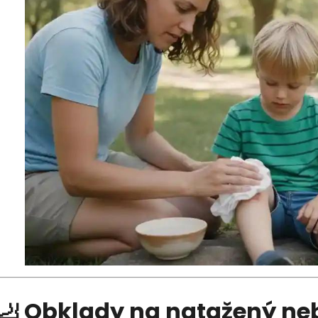
🦶 Obklady na natažený neb