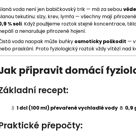
Slaná voda není jen babičkovský trik — má za sebou
věde
slanou tekutinu: slzy, krev, lymfa — všechny mají přirozen
0,9 % soli
. Když použijeme roztok stejné koncentrace, těl
nepálí a nenarušuje přirozené hojení.
Čistá voda naopak může buňky
osmoticky poškodit
— vn
nebo praskání. Proto fyziologický roztok vždy vítězí nad
Jak připravit domácí fyziol
Základní recept:
💧
1 dcl (100 ml) převařené vychladlé vody
🧂
0,9 
Praktické přepočty: