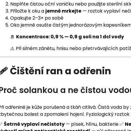
Naplňte čistou oční vaničku nebo použijte sterilní sk
Přiložte k oku a
jemně mrkejte
— roztok vyplaví neč
Opakujte 2–3× po sobě
Oko jemně osušte čistým jednorázovým kapesníke
🧂
Koncentrace: 0,9 % — 0,9 g soli na 1 dcl vody
⚠️ Při silném zánětu, hnisu nebo přetrvávajících potíž
🩹 Čištění ran a odřenin
Proč solankou a ne čistou vodo
Při odřenině je kůže porušená a tkáň citlivá. Čistá voda by
zbytečnou bolest a zpomalení hojení. Fyziologický roztok
✅
Šetrně vyplaví nečistoty
— písek, hlínu, bakterie ✅
Ne