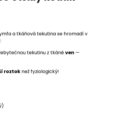
ymfa a tkáňová tekutina se hromadí v
y
:
řebytečnou tekutinu z tkáně
ven
—
ší roztok
než fyziologický!
ý)