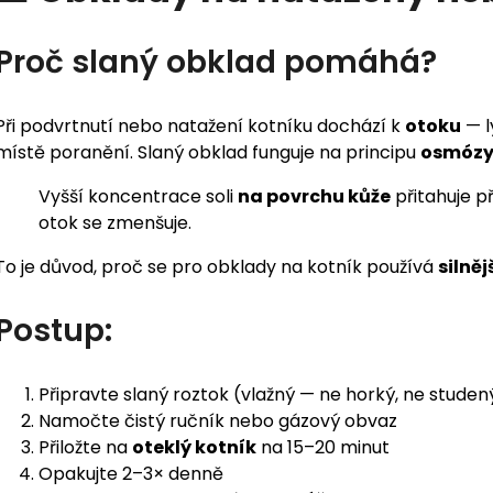
Proč slaný obklad pomáhá?
Při podvrtnutí nebo natažení kotníku dochází k
otoku
— l
místě poranění. Slaný obklad funguje na principu
osmóz
Vyšší koncentrace soli
na povrchu kůže
přitahuje p
otok se zmenšuje.
To je důvod, proč se pro obklady na kotník používá
silněj
Postup:
Připravte slaný roztok (vlažný — ne horký, ne studen
Namočte čistý ručník nebo gázový obvaz
Přiložte na
oteklý kotník
na 15–20 minut
Opakujte 2–3× denně