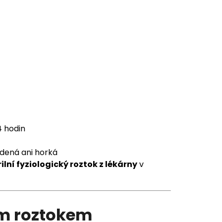
4 hodin
dená ani horká
ilní fyziologický roztok z lékárny
v
kým roztokem