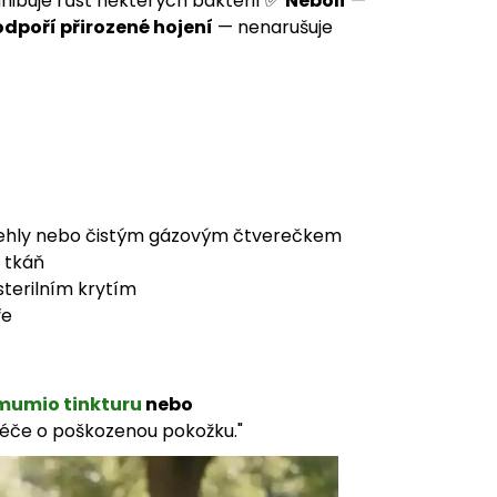
nhibuje růst některých bakterií ✅
Nebolí
—
odpoří přirozené hojení
— nenarušuje
 jehly nebo čistým gázovým čtverečkem
 tkáň
sterilním krytím
ře
mumio tinkturu
nebo
péče o poškozenou pokožku."