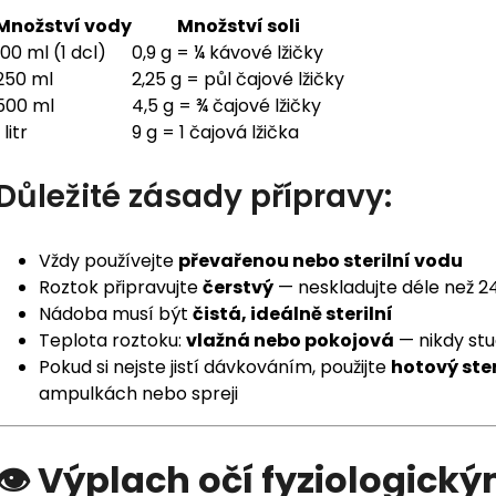
Množství vody
Množství soli
100 ml (1 dcl)
0,9 g = ¼ kávové lžičky
250 ml
2,25 g = půl čajové lžičky
500 ml
4,5 g = ¾ čajové lžičky
 litr
9 g = 1 čajová lžička
Důležité zásady přípravy:
Vždy používejte
převařenou nebo sterilní vodu
Roztok připravujte
čerstvý
— neskladujte déle než 2
Nádoba musí být
čistá, ideálně sterilní
Teplota roztoku:
vlažná nebo pokojová
— nikdy stu
Pokud si nejste jistí dávkováním, použijte
hotový ster
ampulkách nebo spreji
👁️ Výplach očí fyziologic