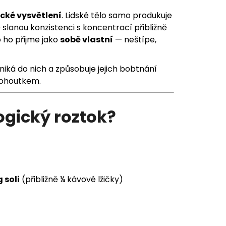
cké vysvětlení
. Lidské tělo samo produkuje
ě slanou konzistenci s koncentrací přibližně
o ho přijme jako
sobě vlastní
— neštípe,
iká do nich a způsobuje jejich bobtnání
 kohoutkem.
ogický roztok?
g soli
(přibližně ¼ kávové lžičky)