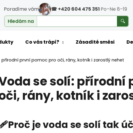
Poradíme vám
☎ +420 604 475 351
·
Po–Ne 8–19
cholesterol
Hledám na
🔍
o potřebujete najít?
dukty
Co vás trápí?
Zásadité směsi
De
 přírodní první pomoc pro oči, rány, kotník i zarostlý nehet
HLEDAT
Voda se solí: přírodní
oči, rány, kotník i zaro
Doporučujeme
🩹Proč je voda se solí tak ú