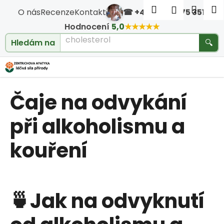
Košík
Přejít na obsah
Hledat
Nákup
M
Přihlášen
O nás
Recenze
Kontakt
☎ +420 604 475 351
·
Zpět
Zpět
Hodnocení
5,0
★★★★★
cholesterol
Hledám na
🔍
C
o
Čaje na odvykání
p
o
při alkoholismu a
t
kouření
ř
e
🍵Jak na odvyknutí
b