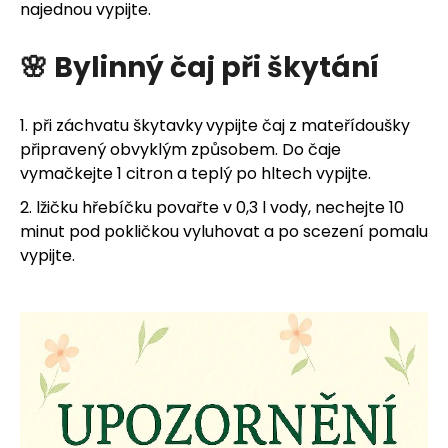
najednou vypijte.
🌸 Bylinný čaj při škytání
1. při záchvatu škytavky
vypijte čaj z mateřídoušky
připravený obvyklým způsobem. Do čaje
vymačkejte 1 citron a teplý po hltech vypijte.
2. lžičku hřebíčku povařte v 0,3 l vody, nechejte 10
minut pod pokličkou vyluhovat a po scezení pomalu
vypijte.