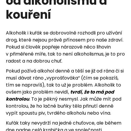
od alkoholismu a
u
kouření
j
e
Alkoholik i kuřák se dobrovolně rozhodli pro užívání
t
drog, které nejsou právě přínosem pro naše zdraví.
e
Pokud si člověk popřeje nárazově něco lihovin
v přiměřené míře, tak to není alkoholismus, je to pro
n
radost a na dobrou chuť.
a
Pokud požívá alkohol denně a těší se již od rána či si
musí dávat ráno „vyprošťováka“ (čím se pokazíš,
j
tím se napravíš), tak to už je problém. Alkoholik to
ovšem jako problém nevidí,
tvrdí, že to má pod
í
kontrolou
. To je pěkný nesmysl. Jak může mít pod
t
kontrolou, že ho lačné buňky těla přinutí denně
vypít spoustu piv, tvrdého alkoholu nebo vína.
?
Kuřák taky nevydrží na jedné chuťovce, ale během
dne padne celá krabička a ve společnosti