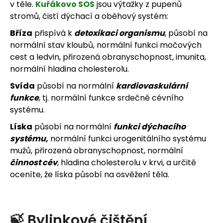
v těle.
Kuřákovo SOS
jsou výtažky z pupenů
stromů, čistí dýchací a oběhový systém:
Bříza
přispívá k
detoxikaci organismu
, působí na
normální stav kloubů, normální funkci močových
cest a ledvin, přirozená obranyschopnost, imunita,
normální hladina cholesterolu.
Svída
působí na normální
kardiovaskulární
funkce
, tj. normální funkce srdečně cévního
systému.
Líska
působí na normální
funkci dýchacího
systému,
normální funkci urogenitálního systému
mužů, přirozená obranyschopnost, normální
činnost cév
, hladina cholesterolu v krvi, a určitě
oceníte, že líska působí na osvěžení těla.
🍃 Bylinkové čištění