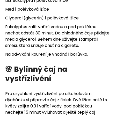
List eukalyptu 1 polévková lžíce
Med 1 polévková lžíce
Glycerol (glycerin) 1 polévková lžíce
Eukalyptus zalít vařící vodou a pod pokličkou
nechat odstát 30 minut. Do chladného čaje přidejte
med a glycerol. Během dne užívejte štamprdli
směsi, která snižuje chuť na cigaretu.
Na odvykání kouření je vhodná i borůvka.
🌸 Bylinný čaj na
vystřízlivění
Pro urychlení vystřízlivění po alkoholovém
dýchánku si připravte čaj z fialek. Dvě lžíce natě i s
květy zalijte 0,3 l vařící vody, pod pokličkou
nechejte 15 minut vyluhovat a ještě teplý čaj