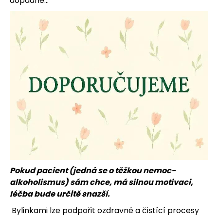
dopadne…
j
e
m
e
Pokud pacient (jedná se o těžkou nemoc-
alkoholismus) sám chce, má silnou motivaci,
léčba bude určitě snazší.
Bylinkami lze podpořit ozdravné a čistící procesy