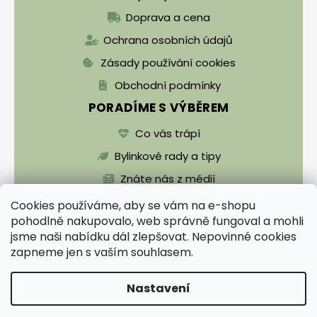
Doprava a cena
Ochrana osobních údajů
Zásady používání cookies
Obchodní podmínky
PORADÍME S VÝBĚREM
Co vás trápí
Bylinkové rady a tipy
Znáte nás z médií
Cookies používáme, aby se vám na e-shopu
pohodlně nakupovalo, web správně fungoval a mohli
jsme naši nabídku dál zlepšovat. Nepovinné cookies
zapneme jen s vaším souhlasem.
Vytvořil Shoptet
Nastavení
Copyright 2026
Zentrichova apatyka a Bylinář
Karel pro zdraví
. Všechna práva vyhrazena.