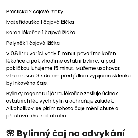
Přeslička 2 čajové lžičky
Mateřídouška 1 čajová lžička
Kořen lékořice 1 čajová lžička
Pelyněk 1 čajová lžička
V 0,8 litru vařící vody 5 minut povaříme kořen
lékořice a pak vhodíme ostatní bylinky a pod
pokličkou luhujeme 15 minut. Můžeme uschovat
v termosce. 3 x denně před jídlem vypijeme sklenku
bylinkového čaje.
Bylinky regenerují játra, lékořice zesiluje účinek
ostatních léčivých bylin a ochraňuje žaludek.
Alkoholikovi se pitím tohoto čaje mění chutě a
přestává chutnat alkohol.
🌸 Bylinný čaj na odvykání