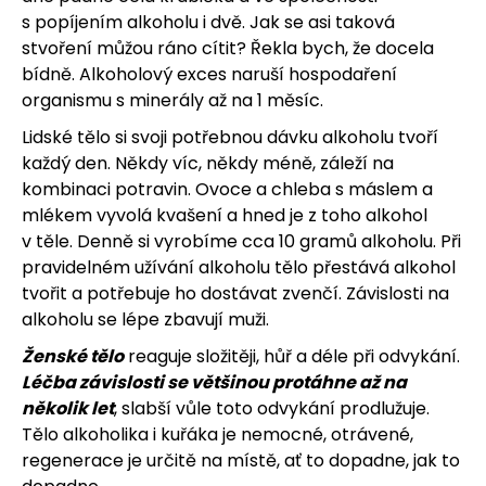
s popíjením alkoholu i dvě. Jak se asi taková
stvoření můžou ráno cítit? Řekla bych, že docela
bídně. Alkoholový exces naruší hospodaření
HLEDAT
organismu s minerály až na 1 měsíc.
Lidské tělo si svoji potřebnou dávku alkoholu tvoří
každý den. Někdy víc, někdy méně, záleží na
kombinaci potravin. Ovoce a chleba s máslem a
D
mlékem vyvolá kvašení a hned je z toho alkohol
o
v těle. Denně si vyrobíme cca 10 gramů alkoholu. Při
pravidelném užívání alkoholu tělo přestává alkohol
p
tvořit a potřebuje ho dostávat zvenčí. Závislosti na
o
alkoholu se lépe zbavují muži.
r
Ženské tělo
reaguje složitěji, hůř a déle při odvykání.
Léčba závislosti se většinou protáhne až na
u
několik let
, slabší vůle toto odvykání prodlužuje.
č
Tělo alkoholika i kuřáka je nemocné, otrávené,
regenerace je určitě na místě, ať to dopadne, jak to
u