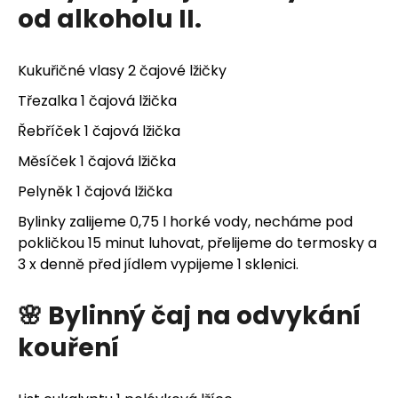
od alkoholu II.
Kukuřičné vlasy 2 čajové lžičky
Třezalka 1 čajová lžička
Řebříček 1 čajová lžička
Měsíček 1 čajová lžička
Pelyněk 1 čajová lžička
Bylinky zalijeme 0,75 l horké vody, necháme pod
pokličkou 15 minut luhovat, přelijeme do termosky a
3 x denně před jídlem vypijeme 1 sklenici.
🌸 Bylinný čaj na odvykání
kouření