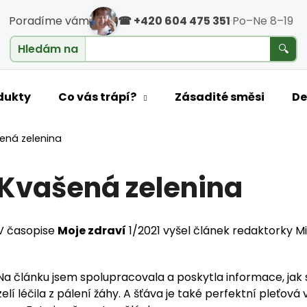
Poradíme vám
☎ +420 604 475 351
·
Po–Ne 8–19
cholesterol
Hledám na
🔍
o potřebujete najít?
dukty
Co vás trápí?
Zásadité směsi
De
ená zelenina
HLEDAT
Kvašená zelenina
Doporučujeme
V časopise
Moje zdraví
1/2021 vyšel článek redaktorky 
Na článku jsem spolupracovala a poskytla informace, jak
zelí léčila z pálení žáhy. A šťáva je také perfektní pleťo