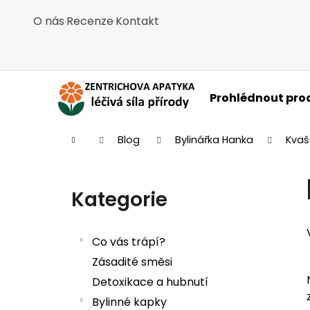
Košík
Přejít na obsah
O nás
·
Recenze
·
Kontakt
Zpět
Zpět
do
do
obchodu
obchodu
C
Prohlédnout pro
Domů
Blog
Bylinářka Hanka
Kvaš
Postranní panel
Kategorie
Přeskočit kategorie
Co vás trápí?
Zásadité směsi
Detoxikace a hubnutí
Bylinné kapky