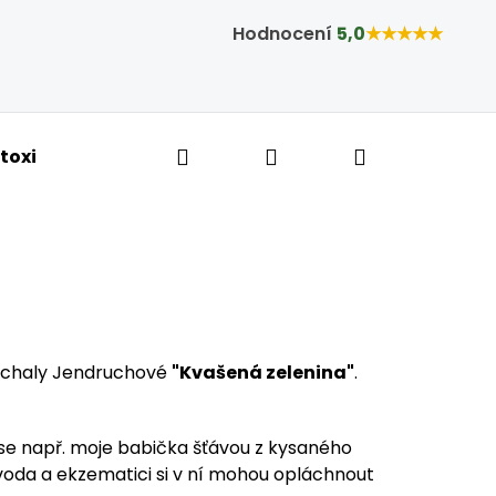
Hodnocení
5,0
★★★★★
Hledat
Přihlášení
Nákupní ko
toxikace a hubnutí
Bylinné kapky
Tobolky,
Michaly Jendruchové
"Kvašená zelenina"
.
 se např. moje babička šťávou z kysaného
vá voda a ekzematici si v ní mohou opláchnout