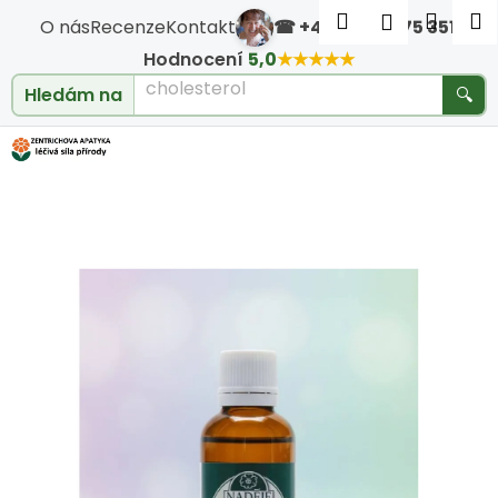
Košík
Přejít na obsah
Hledat
Nákup
M
Přihlášen
O nás
Recenze
Kontakt
☎ +420 604 475 351
·
Zpět
Zpět
Hodnocení
5,0
★★★★★
cholesterol
Hledám na
🔍
C
o
p
o
t
ř
e
b