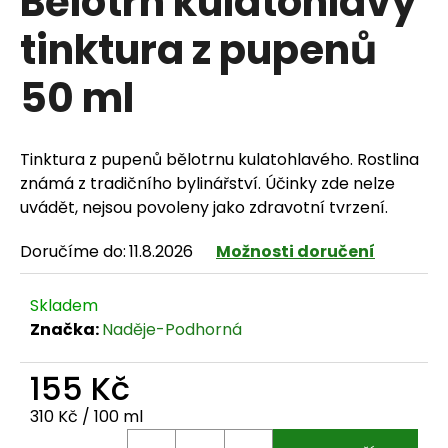
Bělotrn kulatohlavý
tinktura z pupenů
50 ml
HLEDAT
Tinktura z pupenů bělotrnu kulatohlavého. Rostlina
D
známá z tradičního bylinářství. Účinky zde nelze
uvádět, nejsou povoleny jako zdravotní tvrzení.
o
Doručíme do:
11.8.2026
Možnosti doručení
p
o
Skladem
r
Značka:
Naděje-Podhorná
u
155 Kč
č
Měrná cena:
310 Kč / 100 ml
u