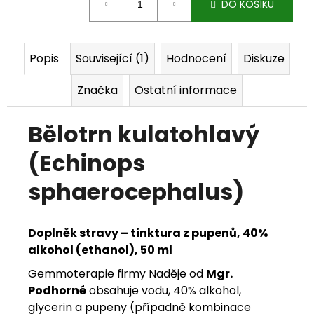
DO KOŠÍKU
j
e
Popis
Související (1)
Hodnocení
Diskuze
m
Značka
Ostatní informace
e
Bělotrn kulatohlavý
(Echinops
sphaerocephalus)
Doplněk stravy – tinktura z pupenů, 40%
alkohol (ethanol), 50 ml
Gemmoterapie firmy Naděje od
Mgr.
Podhorné
obsahuje vodu, 40% alkohol,
glycerin a pupeny (případně kombinace