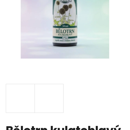
u
j
e
t
e
n
a
j
í
t
?