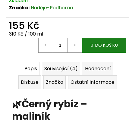
Skladem
j
Značka:
Naděje-Podhorná
e
155 Kč
m
Měrná cena:
310 Kč / 100 ml
e
DO KOŠÍKU
Popis
Související (4)
Hodnocení
Diskuze
Značka
Ostatní informace
🌿
Černý rybíz –
maliník