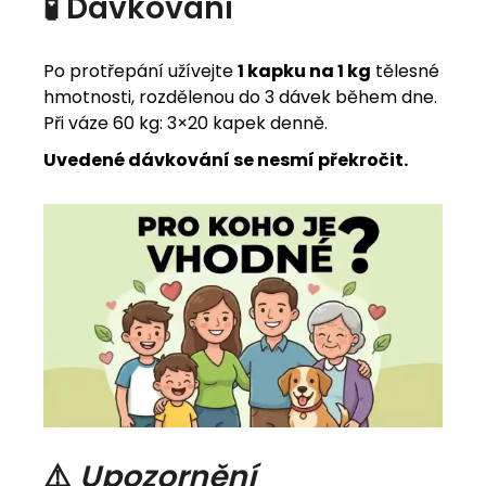
🧪 Dávkování
Po protřepání užívejte
1 kapku na 1 kg
tělesné
hmotnosti, rozdělenou do 3 dávek během dne.
Při váze 60 kg: 3×20 kapek denně.
Uvedené dávkování se nesmí překročit.
⚠️
Upozornění