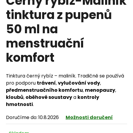
Černý rybíz-Maliník
tinktura z pupenů
50 ml na
HLEDAT
menstruační
komfort
D
o
p
Tinktura černý rybíz – maliník. Tradičně se používá
pro podporu
trávení
,
vylučování vody
,
o
předmenstruačního komfortu
,
menopauzy
,
r
kloubů
,
oběhové soustavy
a
kontroly
hmotnosti
.
u
Doručíme do:
10.8.2026
Možnosti doručení
č
u