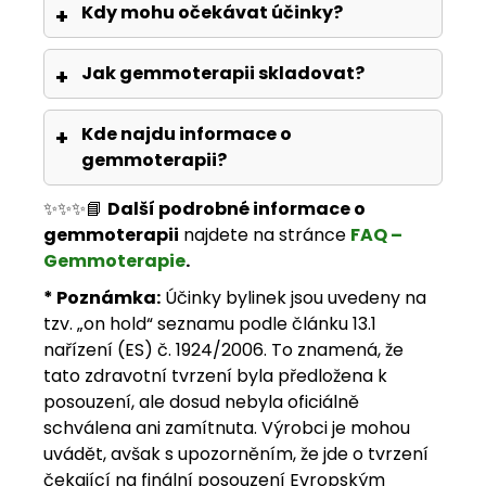
Kdy mohu očekávat účinky?
Jak gemmoterapii skladovat?
Kde najdu informace o
gemmoterapii?
✨✨✨📘
Další podrobné informace o
gemmoterapii
najdete na stránce
FAQ –
Gemmoterapie
.
* Poznámka:
Účinky bylinek jsou uvedeny na
tzv. „on hold“ seznamu podle článku 13.1
nařízení (ES) č. 1924/2006. To znamená, že
tato zdravotní tvrzení byla předložena k
posouzení, ale dosud nebyla oficiálně
schválena ani zamítnuta. Výrobci je mohou
uvádět, avšak s upozorněním, že jde o tvrzení
čekající na finální posouzení Evropským