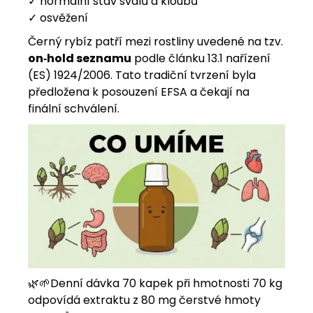
✓ normální stav svalů a kloubů
✓ osvěžení
Černý rybíz patří mezi rostliny uvedené na tzv.
on‑hold seznamu
podle článku 13.1 nařízení
(ES) 1924/2006. Tato tradiční tvrzení byla
předložena k posouzení EFSA a čekají na
finální schválení.
🌿
🌱
Denní dávka 70 kapek při hmotnosti 70 kg
odpovídá extraktu z 80 mg čerstvé hmoty