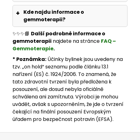
Kde najdu informace o
gemmoterapii?
✨✨✨📘
Další podrobné informace o
gemmoterapii
najdete na stránce
FAQ –
Gemmoterapie
.
* Poznámka:
Účinky bylinek jsou uvedeny na
tzv. „on hold“ seznamu podle článku 13.1
nařízení (ES) č. 1924/2006. To znamená, že
tato zdravotní tvrzení byla předložena k
posouzení, ale dosud nebyla oficiálně
schválena ani zamítnuta. Výrobci je mohou
uvádět, avšak s upozorněním, že jde o tvrzení
čekající na finální posouzení Evropským
úřadem pro bezpečnost potravin (EFSA).
Zápatí