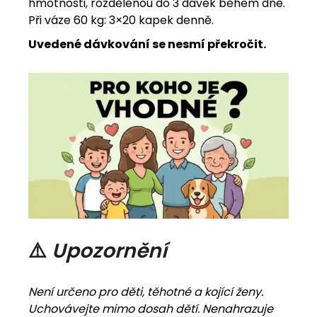
hmotnosti, rozdělenou do 3 dávek během dne.
Při váze 60 kg: 3×20 kapek denně.
Uvedené dávkování se nesmí překročit.
⚠️
Upozornění
Není určeno pro děti, těhotné a kojící ženy.
Uchovávejte mimo dosah dětí. Nenahrazuje