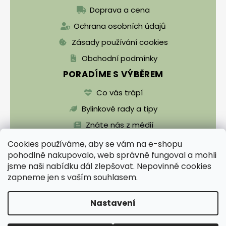
Doprava a cena
Ochrana osobních údajů
Zásady používání cookies
Obchodní podmínky
PORADÍME S VÝBĚREM
Co vás trápí
Bylinkové rady a tipy
Znáte nás z médií
Cookies používáme, aby se vám na e-shopu
pohodlně nakupovalo, web správně fungoval a mohli
jsme naši nabídku dál zlepšovat. Nepovinné cookies
zapneme jen s vaším souhlasem.
Vytvořil Shoptet
Nastavení
Copyright 2026
Zentrichova apatyka a Bylinář
Karel pro zdraví
. Všechna práva vyhrazena.