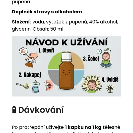
pupenů.
Doplněk stravy s alkoholem
Složení:
voda, výtažek z pupenů, 40% alkohol,
glycerin. Obsah: 50 ml
🧪 Dávkování
Po protřepání užívejte
1 kapku na 1 kg
tělesné