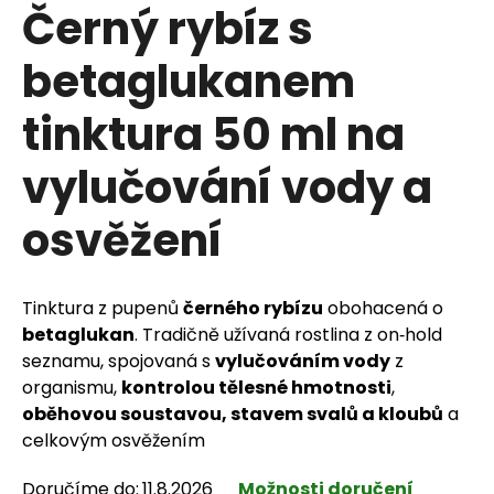
Černý rybíz s
betaglukanem
HLEDAT
tinktura 50 ml na
vylučování vody a
D
osvěžení
o
p
Tinktura z pupenů
černého rybízu
obohacená o
o
betaglukan
. Tradičně užívaná rostlina z on‑hold
r
seznamu, spojovaná s
vylučováním vody
z
organismu,
kontrolou tělesné hmotnosti
,
u
oběhovou soustavou, stavem svalů a kloubů
a
č
celkovým osvěžením
u
Doručíme do:
11.8.2026
Možnosti doručení