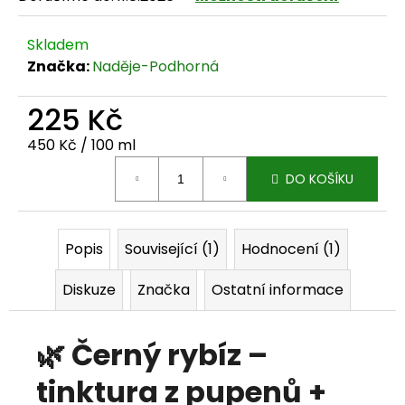
j
Skladem
e
Značka:
Naděje-Podhorná
m
225 Kč
e
Měrná cena:
450 Kč / 100 ml
DO KOŠÍKU
Popis
Související (1)
Hodnocení (1)
Diskuze
Značka
Ostatní informace
🌿
Černý rybíz –
tinktura z pupenů +