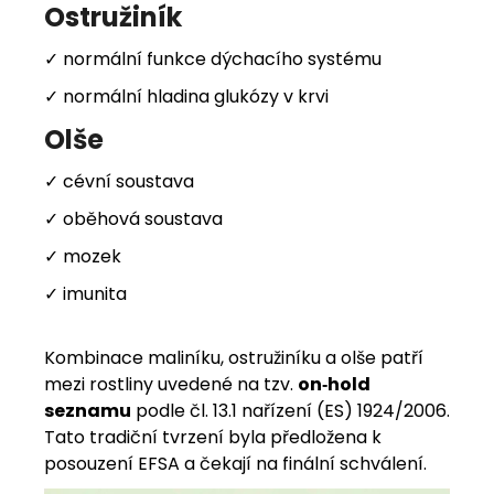
Ostružiník
✓ normální funkce dýchacího systému
✓ normální hladina glukózy v krvi
Olše
✓ cévní soustava
✓ oběhová soustava
✓ mozek
✓ imunita
Kombinace maliníku, ostružiníku a olše patří
mezi rostliny uvedené na tzv.
on‑hold
seznamu
podle čl. 13.1 nařízení (ES) 1924/2006.
Tato tradiční tvrzení byla předložena k
posouzení EFSA a čekají na finální schválení.