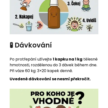
🧪 Dávkování
Po protřepání užívejte
1 kapku na 1 kg
tělesné
hmotnosti, rozdělenou do 3 dávek během dne.
Při váze 60 kg: 3×20 kapek denně.
Uvedené dávkování se nesmí překročit.