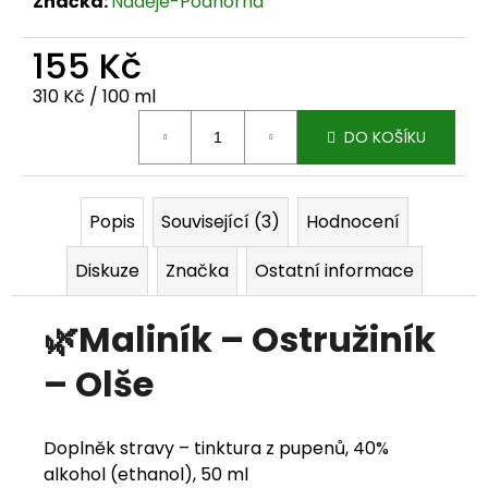
Značka:
Naděje-Podhorná
j
155 Kč
e
Měrná cena:
310 Kč / 100 ml
m
DO KOŠÍKU
e
Popis
Související (3)
Hodnocení
Diskuze
Značka
Ostatní informace
🌿Maliník – Ostružiník
– Olše
Doplněk stravy – tinktura z pupenů, 40%
alkohol (ethanol), 50 ml