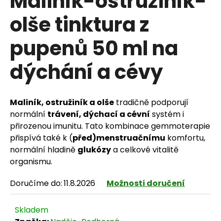
Maliník-ostružiník-
olše tinktura z
pupenů 50 ml na
HLEDAT
dýchání a cévy
D
Maliník, ostružiník a olše
tradičně podporují
o
normální
trávení, dýchací a cévní
systém i
p
přirozenou imunitu. Tato kombinace gemmoterapie
přispívá také k (
před)menstruačnímu
komfortu,
o
normální hladině
glukózy
a celkové vitalitě
r
organismu.
u
Doručíme do:
11.8.2026
Možnosti doručení
č
Skladem
u