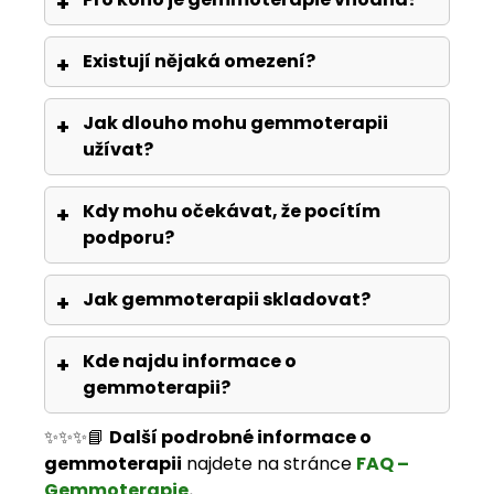
Existují nějaká omezení?
Jak dlouho mohu gemmoterapii
užívat?
Kdy mohu očekávat, že pocítím
podporu?
Jak gemmoterapii skladovat?
Kde najdu informace o
gemmoterapii?
✨✨✨📘
Další podrobné informace o
gemmoterapii
najdete na stránce
FAQ –
Gemmoterapie
.