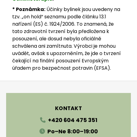
* Poznámka:
Účinky bylinek jsou uvedeny na
tzv. „on hold“ seznamu podle článku 13.1
nařízení (ES) č. 1924/2006. To znamená, že
tato zdravotní tvrzení byla předložena k
posouzení, ale dosud nebyla oficiálně
schválena ani zamítnuta. Výrobci je mohou
uvádět, avšak s upozorněním, že jde o tvrzení
čekající na finální posouzení Evropským
úřadem pro bezpečnost potravin (EFSA).
Zápatí
KONTAKT
+420 604 475 351
Po–Ne 8:00–19:00