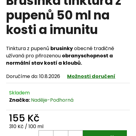
Brusinka tinktura z
pupenů 50 ml na
kosti a imunitu
HLEDAT
Tinktura z pupenů
brusinky
obecné tradičně
D
užívaná pro přirozenou
obranyschopnost a
normální stav kostí a kloubů.
o
Doručíme do:
10.8.2026
Možnosti doručení
p
o
Skladem
r
Značka:
Naděje-Podhorná
u
155 Kč
č
Měrná cena:
310 Kč / 100 ml
u