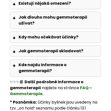
Existují nějaká omezení?
Jak dlouho mohu gemmoterapii
užívat?
Kdy mohu očekávat účinky?
Jak gemmoterapii skladovat?
Kde najdu informace o
gemmoterapii?
✨✨✨📘
Další podrobné informace o
gemmoterapii
najdete na stránce
FAQ –
Gemmoterapie
.
* Poznámka:
Účinky bylinek jsou uvedeny na
tzv. „on hold“ seznamu podle článku 13.1