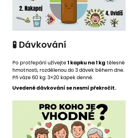
🧪 Dávkování
Po protřepání užívejte
1 kapku na 1 kg
tělesné
hmotnosti, rozdělenou do 3 dávek během dne.
Při váze 60 kg: 3×20 kapek denně.
Uvedené dávkování se nesmí překročit.