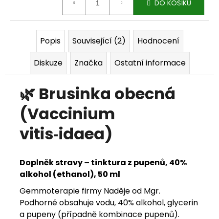
DO KOŠÍKU
j
e
Popis
Související (2)
Hodnocení
m
Diskuze
Značka
Ostatní informace
e
🌿
Brusinka obecná
(Vaccinium
vitis‑idaea)
Doplněk stravy – tinktura z pupenů, 40%
alkohol (ethanol), 50 ml
Gemmoterapie firmy Naděje od Mgr.
Podhorné obsahuje vodu, 40% alkohol, glycerin
a pupeny (případně kombinace pupenů).