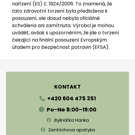
nařízení (ES) č. 1924/2006. To znamená, že
tato zdravotní tvrzení byla předložena k
posouzení, ale dosud nebyla oficiálně
schválena ani zamítnuta. Výrobci je mohou
uvádět, avšak s upozorněním, že jde o tvrzení
čekající na finální posouzení Evropským
úřadem pro bezpečnost potravin (EFSA).
Zápatí
KONTAKT
+420 604 475 351
Po–Ne 8:00–19:00
Bylinářka Hanka
Zentrichova apatyka