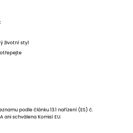
C
 životní styl
otřepejte
znamu podle článku 13.1 nařízení (ES) č.
A ani schválena Komisí EU.