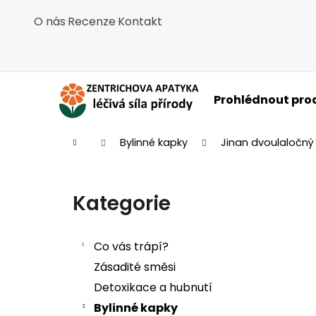
Košík
Přejít na obsah
O nás
·
Recenze
·
Kontakt
Zpět
Zpět
do
do
obchodu
obchodu
C
Prohlédnout pro
Domů
Bylinné kapky
Jinan dvoulaločný 
Postranní panel
Kategorie
Přeskočit kategorie
Co vás trápí?
Zásadité směsi
Detoxikace a hubnutí
Bylinné kapky