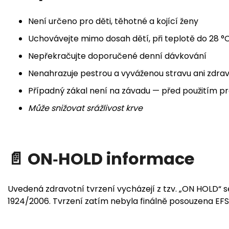
Není určeno pro děti, těhotné a kojící ženy
Uchovávejte mimo dosah dětí, při teplotě do 28 °
Nepřekračujte doporučené denní dávkování
Nenahrazuje pestrou a vyváženou stravu ani zdravý
Případný zákal není na závadu — před použitím pr
Může snižovat srážlivost krve
📄 ON‑HOLD informace
Uvedená zdravotní tvrzení vycházejí z tzv. „ON HOLD“ se
1924/2006. Tvrzení zatím nebyla finálně posouzena EFS