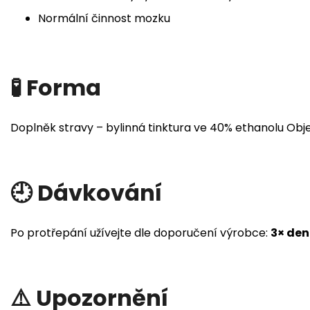
Normální činnost mozku
🧪 Forma
Doplněk stravy – bylinná tinktura ve 40% ethanolu Obj
🕘 Dávkování
Po protřepání užívejte dle doporučení výrobce:
3× den
⚠️ Upozornění