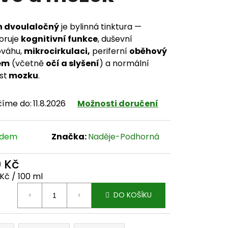
n dvoulaločný
je bylinná tinktura —
oruje
kognitivní funkce
, duševní
ováhu,
mikrocirkulaci,
periferní
oběhový
ém
(včetně
očí a slyšení
) a normální
st
mozku
.
číme do:
11.8.2026
Možnosti doručení
adem
Značka:
Naděje-Podhorná
0 Kč
ná cena:
Kč / 100 ml
DO KOŠÍKU