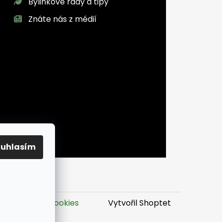
Bylinkové rady a tipy
Znáte nás z médií
ouhlasím
it nastavení cookies
Vytvořil Shoptet