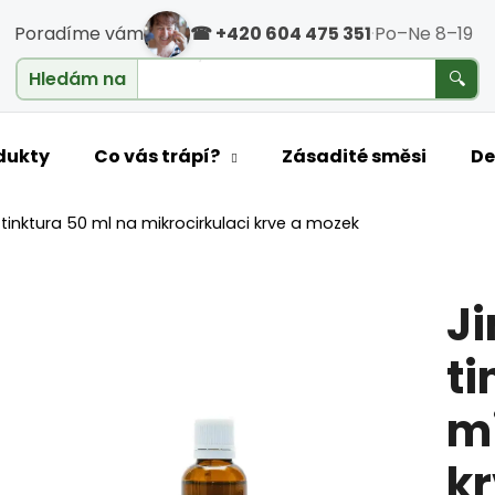
Poradíme vám
☎ +420 604 475 351
·
Po–Ne 8–19
cholesterol
Hledám na
🔍
o potřebujete najít?
dukty
Co vás trápí?
Zásadité směsi
De
tinktura 50 ml na mikrocirkulaci krve a mozek
HLEDAT
J
Doporučujeme
ti
mi
k