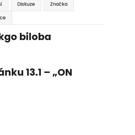
í
Diskuze
Značka
ace
kgo biloba
ánku 13.1 – „ON