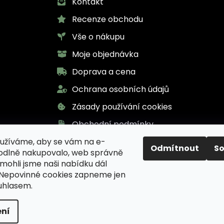
Kontakt
Recenze obchodu
Vše o nákupu
Moje objednávka
Doprava a cena
Ochrana osobních údajů
Zásady používání cookies
Obchodní podmínky
užíváme, aby se vám na e-
Odmítnout
S
odlně nakupovalo, web správně
 mohli jsme naši nabídku dál
 Nepovinné cookies zapneme jen
uhlasem.
inář Karel pro zdraví
. Všechna práva vyhrazena.
Uprav
ní