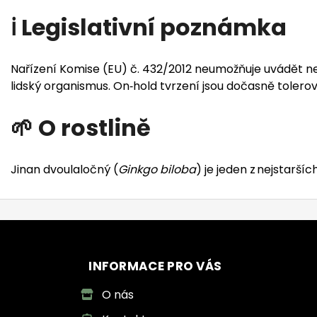
ℹ️ Legislativní poznámka
Nařízení Komise (EU) č. 432/2012 neumožňuje uvádět n
lidský organismus. On‑hold tvrzení jsou dočasně tolerov
🌱 O rostlině
Jinan dvoulaločný (
Ginkgo biloba
) je jeden z nejstarší
INFORMACE PRO VÁS
O nás