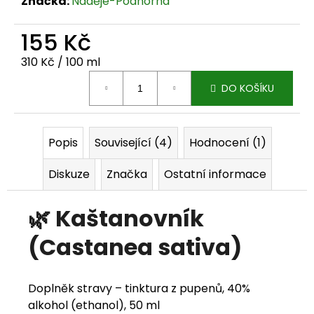
Značka:
Naděje-Podhorná
j
155 Kč
e
Měrná cena:
310 Kč / 100 ml
m
DO KOŠÍKU
e
Popis
Související (4)
Hodnocení (1)
Diskuze
Značka
Ostatní informace
🌿
Kaštanovník
(Castanea
sativa)
Doplněk stravy – tinktura z pupenů, 40%
alkohol (ethanol), 50 ml