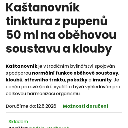
Kaštanovník
tinktura z pupenů
HLEDAT
50 ml na oběhovou
soustavu a klouby
D
o
Kaštanovník
je v tradičním bylinářství spojován
p
s podporou
normální funkce oběhové soustavy
,
kloubů
,
střevního traktu
,
pokožky
a
imunity
. Je
o
ceněn pro své široké využití a bývá vyhledáván pro
r
celkovou harmonizaci organismu.
u
Doručíme do:
12.8.2026
Možnosti doručení
č
Skladem
u