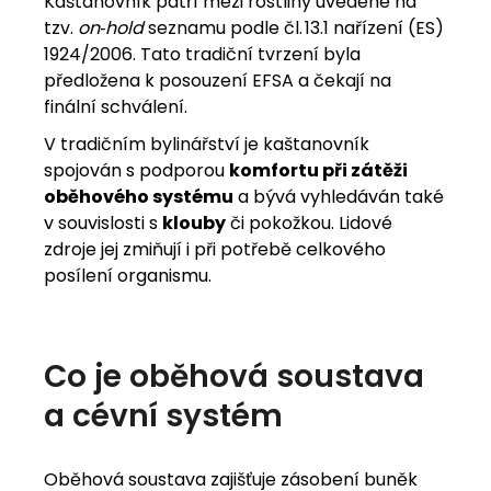
Kaštanovník patří mezi rostliny uvedené na
tzv.
on‑hold
seznamu podle čl. 13.1 nařízení (ES)
1924/2006. Tato tradiční tvrzení byla
předložena k posouzení EFSA a čekají na
finální schválení.
V tradičním bylinářství je kaštanovník
spojován s podporou
komfortu při zátěži
oběhového systému
a bývá vyhledáván také
v souvislosti s
klouby
či pokožkou. Lidové
zdroje jej zmiňují i při potřebě celkového
posílení organismu.
Co
je
oběhová
soustava
a
cévní
systém
Oběhová soustava zajišťuje zásobení buněk