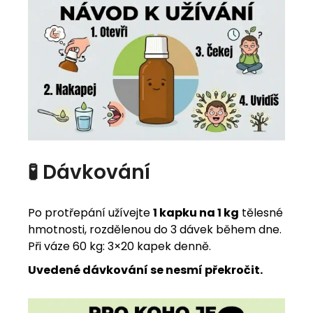
🧪 Dávkování
Po protřepání užívejte
1 kapku na 1 kg
tělesné
hmotnosti, rozdělenou do 3 dávek během dne.
Při váze 60 kg: 3×20 kapek denně.
Uvedené dávkování se nesmí překročit.