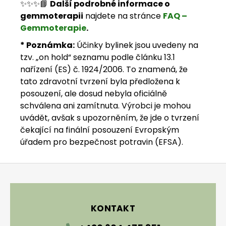
✨✨✨📘
Další podrobné informace o
gemmoterapii
najdete na stránce
FAQ –
Gemmoterapie
.
* Poznámka:
Účinky bylinek jsou uvedeny na
tzv. „on hold“ seznamu podle článku 13.1
nařízení (ES) č. 1924/2006. To znamená, že
tato zdravotní tvrzení byla předložena k
posouzení, ale dosud nebyla oficiálně
schválena ani zamítnuta. Výrobci je mohou
uvádět, avšak s upozorněním, že jde o tvrzení
čekající na finální posouzení Evropským
úřadem pro bezpečnost potravin (EFSA).
Zápatí
KONTAKT