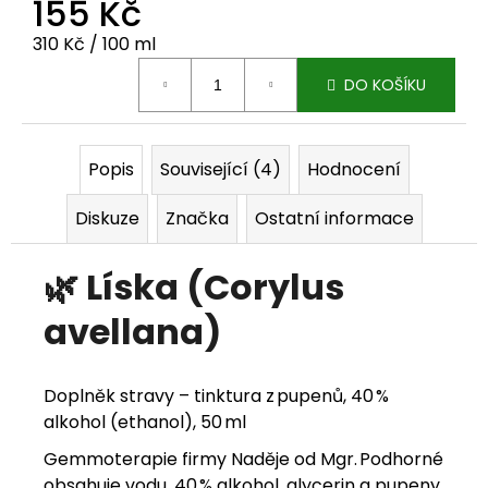
155 Kč
j
Měrná cena:
310 Kč / 100 ml
e
DO KOŠÍKU
m
e
Popis
Související (4)
Hodnocení
Diskuze
Značka
Ostatní informace
🌿
Líska (Corylus
avellana)
Doplněk stravy – tinktura z pupenů, 40 %
alkohol (ethanol), 50 ml
Gemmoterapie firmy Naděje od Mgr. Podhorné
obsahuje vodu, 40 % alkohol, glycerin a pupeny