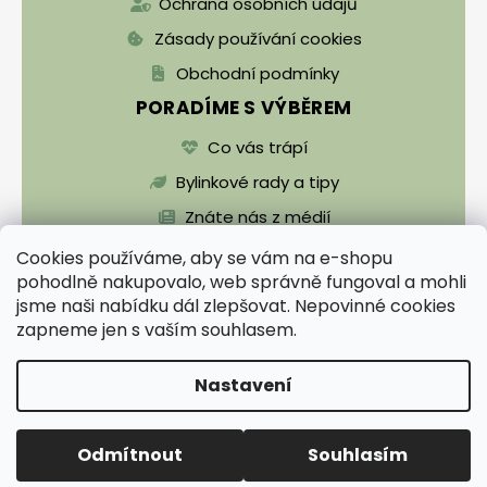
Ochrana osobních údajů
Zásady používání cookies
Obchodní podmínky
PORADÍME S VÝBĚREM
Co vás trápí
Bylinkové rady a tipy
Znáte nás z médií
Cookies používáme, aby se vám na e-shopu
pohodlně nakupovalo, web správně fungoval a mohli
jsme naši nabídku dál zlepšovat. Nepovinné cookies
zapneme jen s vaším souhlasem.
Vytvořil Shoptet
Nastavení
Copyright 2026
Zentrichova apatyka a Bylinář
Karel pro zdraví
. Všechna práva vyhrazena.
Upravit nastavení cookies
Odmítnout
Souhlasím