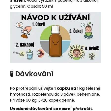
Složení:
voda, výtažek z pupenů, 40% alkohol,
glycerin. Obsah: 50 ml
🧪 Dávkování
Po protřepání užívejte
1 kapku na 1 kg
tělesné
hmotnosti, rozdělenou do 3 dávek během dne.
Při váze 60 kg: 3×20 kapek denně.
Uvedené dávkování se nesmí překročit.