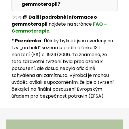
gemmoterapii?
✨✨✨📘
Další podrobné informace o
gemmoterapii
najdete na stránce
FAQ –
Gemmoterapie
.
* Poznámka:
Účinky bylinek jsou uvedeny na
tzv. „on hold“ seznamu podle článku 13.1
nařízení (ES) č. 1924/2006. To znamená, že
tato zdravotní tvrzení byla předložena k
posouzení, ale dosud nebyla oficiálně
schválena ani zamítnuta. Výrobci je mohou
uvádět, avšak s upozorněním, že jde o tvrzení
čekající na finální posouzení Evropským
úřadem pro bezpečnost potravin (EFSA).
Zápatí