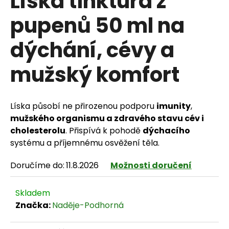
Líska tinktura z
pupenů 50 ml na
dýchání, cévy a
HLEDAT
mužský komfort
D
Líska působí ne přirozenou podporu
imunity
,
o
mužského organismu a zdravého stavu cév i
p
cholesterolu
. Přispívá k pohodě
dýchacího
systému a příjemnému osvěžení těla.
o
Doručíme do:
11.8.2026
Možnosti doručení
r
u
Skladem
č
Značka:
Naděje-Podhorná
u