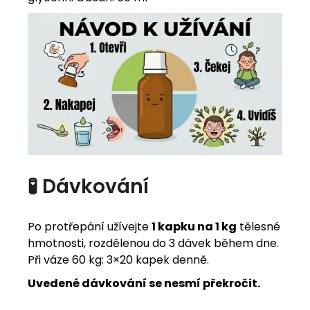
🧪 Dávkování
Po protřepání užívejte
1 kapku na 1 kg
tělesné
hmotnosti, rozdělenou do 3 dávek během dne.
Při váze 60 kg: 3×20 kapek denně.
Uvedené dávkování se nesmí překročit.