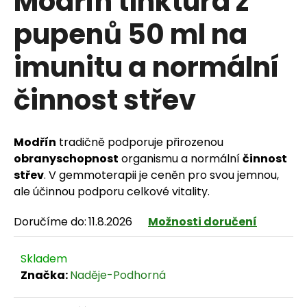
Modřín tinktura z
pupenů 50 ml na
imunitu a normální
HLEDAT
činnost střev
D
Modřín
tradičně podporuje přirozenou
o
obranyschopnost
organismu a normální
činnost
p
střev
. V gemmoterapii je ceněn pro svou jemnou,
ale účinnou podporu celkové vitality.
o
Doručíme do:
11.8.2026
Možnosti doručení
r
u
Skladem
č
Značka:
Naděje-Podhorná
u