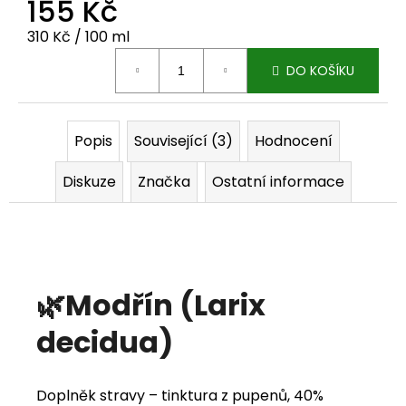
155 Kč
j
Měrná cena:
310 Kč / 100 ml
e
DO KOŠÍKU
m
e
Popis
Související (3)
Hodnocení
Diskuze
Značka
Ostatní informace
🌿Modřín (Larix
decidua)
Doplněk stravy – tinktura z pupenů, 40%