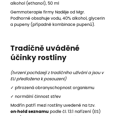
alkohol (ethanol), 50 ml
Gemmoterapie firmy Naděje od Mgr.
Podhorné obsahuje vodu, 40% alkohol, glycerin
a pupeny (případně kombinace pupenů).
Tradičně uváděné
účinky rostliny
(tvrzení pocházejí z tradičního užívání a jsou v
EU předložena k posouzení)
✓ přirozená obranyschopnost organismu
✓ normální činnost střev
Modřín patří mezi rostliny uvedené na tzv.
on‑hold seznamu
podle čl. 13.1 nařízení (ES)