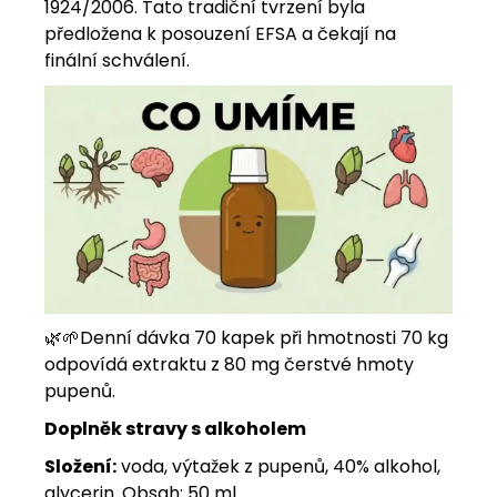
1924/2006. Tato tradiční tvrzení byla
předložena k posouzení EFSA a čekají na
finální schválení.
🌿
🌱
Denní dávka 70 kapek při hmotnosti 70 kg
odpovídá extraktu z 80 mg čerstvé hmoty
pupenů.
Doplněk stravy s alkoholem
Složení:
voda, výtažek z pupenů, 40% alkohol,
glycerin. Obsah: 50 ml