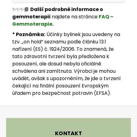
✨✨✨📘
Další podrobné informace o
gemmoterapii
najdete na stránce
FAQ –
Gemmoterapie
.
* Poznámka:
Účinky bylinek jsou uvedeny na
tzv. „on hold“ seznamu podle článku 13.1
nařízení (ES) č. 1924/2006. To znamená, že
tato zdravotní tvrzení byla předložena k
posouzení, ale dosud nebyla oficiálně
schválena ani zamítnuta. Výrobci je mohou
uvádět, avšak s upozorněním, že jde o tvrzení
čekající na finální posouzení Evropským
úřadem pro bezpečnost potravin (EFSA).
Zápatí
KONTAKT