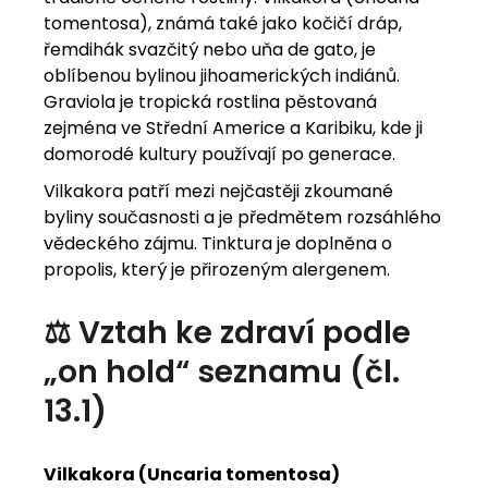
tomentosa), známá také jako kočičí dráp,
řemdihák svazčitý nebo uňa de gato, je
oblíbenou bylinou jihoamerických indiánů.
Graviola je tropická rostlina pěstovaná
zejména ve Střední Americe a Karibiku, kde ji
domorodé kultury používají po generace.
Vilkakora patří mezi nejčastěji zkoumané
byliny současnosti a je předmětem rozsáhlého
vědeckého zájmu. Tinktura je doplněna o
propolis, který je přirozeným alergenem.
⚖️ Vztah ke zdraví podle
„on hold“ seznamu (čl.
13.1)
Vilkakora (Uncaria tomentosa)