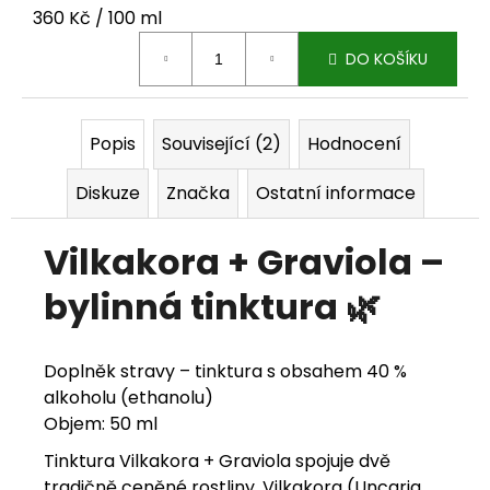
Měrná cena:
360 Kč / 100 ml
j
DO KOŠÍKU
e
m
e
Popis
Související (2)
Hodnocení
Diskuze
Značka
Ostatní informace
Vilkakora + Graviola –
bylinná tinktura 🌿
Doplněk stravy – tinktura s obsahem 40 %
alkoholu (ethanolu)
Objem: 50 ml
Tinktura Vilkakora + Graviola spojuje dvě
tradičně ceněné rostliny. Vilkakora (Uncaria