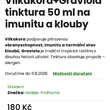
Vilkakora+Graviola
tinktura 50 ml na
imunitu a klouby
HLEDAT
Vilkakora
podporuje přirozenou
D
obranyschopnost, imunitu a normální stav
kloubů.
Graviola
je tradiční tropická rostlina s
o
dlouhou historií užívání. Tinktura obsahuje propolis –
p
alergen.
o
Doručíme do:
11.8.2026
Možnosti doručení
r
Skladem
u
Značka:
Naděje-Podhorná
č
180 Kč
u