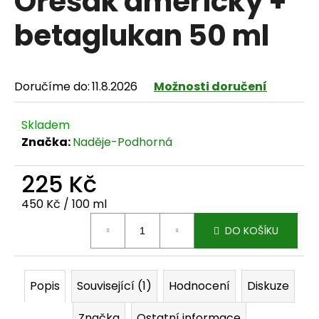
Ořešák americký +
betaglukan 50 ml
HLEDAT
Doručíme do:
11.8.2026
Možnosti doručení
Skladem
D
Značka:
Naděje-Podhorná
o
225 Kč
p
Měrná cena:
450 Kč / 100 ml
o
DO KOŠÍKU
r
u
č
Popis
Související (1)
Hodnocení
Diskuze
u
Značka
Ostatní informace