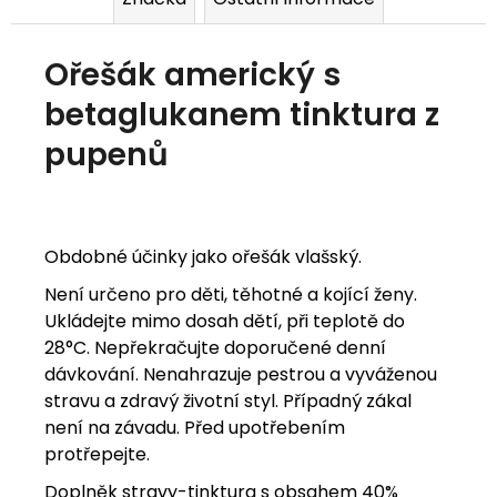
j
e
Ořešák americký s
m
betaglukanem tinktura z
e
pupenů
Obdobné účinky jako ořešák vlašský.
Není určeno pro děti, těhotné a kojící ženy.
Ukládejte mimo dosah dětí, při teplotě do
28°C. Nepřekračujte doporučené denní
dávkování. Nenahrazuje pestrou a vyváženou
stravu a zdravý životní styl. Případný zákal
není na závadu. Před upotřebením
protřepejte.
Doplněk stravy-tinktura s obsahem 40%