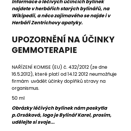
Informace o léčivých účincích bylinek
najdete v herbářích starých bylinářů, na
Wikipedii, a něco zajímavého se najde i v
Herbáři Zentrichovy apatyky.
UPOZORNĚNÍ NA ÚČINKY
GEMMOTERAPIE
NAŘÍZENÍ KOMISE (EU) č. 432/2012 (ze dne
16.5.2012), které platí od 14.12 2012 neumožňuje
firmám uvádět účinky doplňků stravy na
organismus.
50 ml
Obrázky léčivých bylinek nám poskytla
p.Orsáková, logo je Bylinář Karel, prosím,
udělejte si svoje...