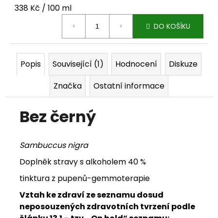
Měrná cena:
338 Kč / 100 ml
j
DO KOŠÍKU
e
m
e
Popis
Související (1)
Hodnocení
Diskuze
Značka
Ostatní informace
Bez černý
Sambuccus nigra
Doplněk stravy s alkoholem 40 %
tinktura z pupenů-gemmoterapie
Vztah ke zdraví ze seznamu dosud
neposouzených zdravotních tvrzení podle