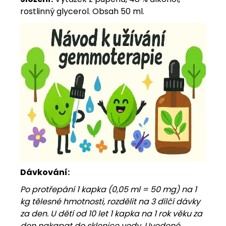
rostlinný glycerol. Obsah 50 ml.
Dávkování:
Po protřepání 1 kapka (0,05 ml = 50 mg) na 1
kg tělesné hmotnosti, rozdělit na 3 dílčí dávky
za den. U dětí od 10 let 1 kapka na 1 rok věku za
den nakapat do sklenice vody. Uvedené