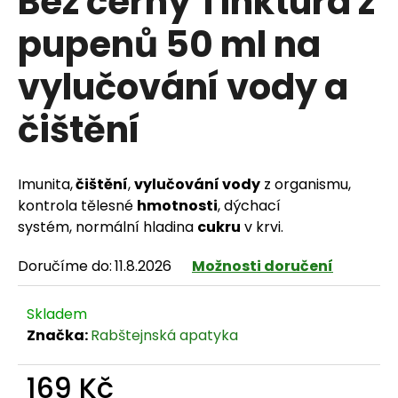
Bez černý Tinktura z
pupenů 50 ml na
vylučování vody a
HLEDAT
čištění
D
Imunita,
čištění
,
vylučování vody
z organismu,
o
kontrola tělesné
hmotnosti
, dýchací
p
systém, normální hladina
cukru
v krvi.
o
Doručíme do:
11.8.2026
Možnosti doručení
r
Skladem
u
Značka:
Rabštejnská apatyka
č
169 Kč
u