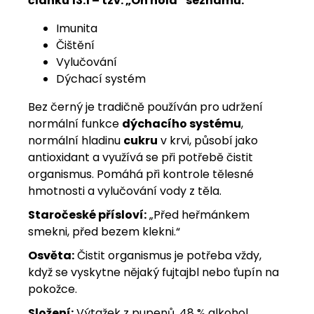
článku 13.1 – tzv. „On hold“ seznamu:
Imunita
Čištění
Vylučování
Dýchací systém
Bez černý je tradičně používán pro udržení
normální funkce
dýchacího systému
,
normální hladinu
cukru
v krvi, působí jako
antioxidant a využívá se při potřebě čistit
organismus. Pomáhá při kontrole tělesné
hmotnosti a vylučování vody z těla.
Staročeské přísloví:
„Před heřmánkem
smekni, před bezem klekni.“
Osvěta:
Čistit organismus je potřeba vždy,
když se vyskytne nějaký fujtajbl nebo ťupín na
pokožce.
Složení:
Výtažek z pupenů, 48 % alkohol,