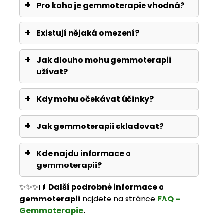
Pro koho je gemmoterapie vhodná?
Existují nějaká omezení?
Jak dlouho mohu gemmoterapii
užívat?
Kdy mohu očekávat účinky?
Jak gemmoterapii skladovat?
Kde najdu informace o
gemmoterapii?
✨✨✨📘
Další podrobné informace o
gemmoterapii
najdete na stránce
FAQ –
Gemmoterapie
.