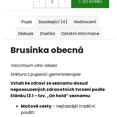
DO KOŠÍKU
j
e
Popis
Související (4)
Hodnocení
m
Diskuze
Značka
Ostatní informace
e
Brusinka obecná
Vaccinium vitis-idaea
tinktura z pupenů-gemmoterapie
Vztah ke zdraví ze seznamu dosud
neposouzených zdravotních tvrzení podle
článku 13.1 – tzv. „On hold“ seznamu:
Močové cesty
– nejčastější tradiční
použití