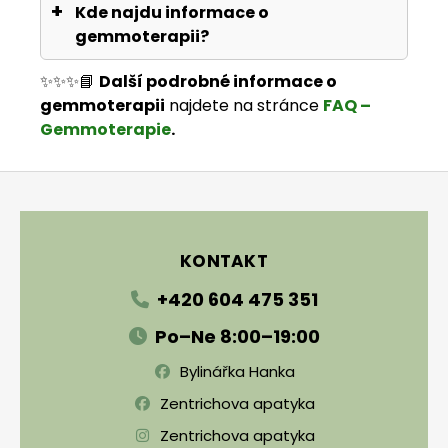
Kde najdu informace o
gemmoterapii?
✨✨✨📘
Další podrobné informace o
gemmoterapii
najdete na stránce
FAQ –
Gemmoterapie
.
Zápatí
KONTAKT
+420 604 475 351
Po–Ne 8:00–19:00
Bylinářka Hanka
Zentrichova apatyka
Zentrichova apatyka