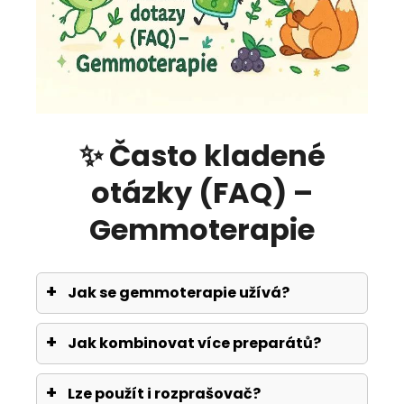
✨ Často kladené
otázky (FAQ) –
Gemmoterapie
Jak se gemmoterapie užívá?
Jak kombinovat více preparátů?
Lze použít i rozprašovač?