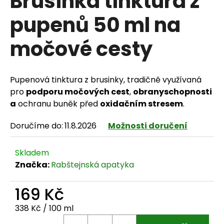
Brusinka tinktura z
pupenů 50 ml na
močové cesty
HLEDAT
Pupenová tinktura z brusinky, tradičně využívaná
D
pro
podporu močových cest
,
obranyschopnosti
a
ochranu buněk před
oxidačním stresem
.
o
Doručíme do:
11.8.2026
Možnosti doručení
p
o
Skladem
r
Značka:
Rabštejnská apatyka
u
169 Kč
č
Měrná cena:
338 Kč / 100 ml
u