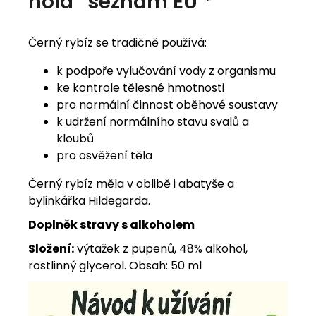
hold“ seznam EU *
Černý rybíz se tradičně používá:
k podpoře vylučování vody z organismu
ke kontrole tělesné hmotnosti
pro normální činnost oběhové soustavy
k udržení normálního stavu svalů a
kloubů
pro osvěžení těla
Černý rybíz měla v oblibě i abatyše a
bylinkářka Hildegarda.
Doplněk stravy s alkoholem
Složení:
výtažek z pupenů, 48% alkohol,
rostlinný glycerol. Obsah: 50 ml