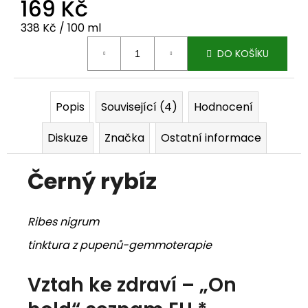
169 Kč
j
Měrná cena:
338 Kč / 100 ml
e
DO KOŠÍKU
m
e
Popis
Související (4)
Hodnocení
Diskuze
Značka
Ostatní informace
Černý rybíz
Ribes nigrum
tinktura z pupenů-gemmoterapie
Vztah ke zdraví – „On