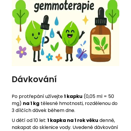
Dávkování
Po protřepání užívejte
1 kapku
(0,05 ml = 50
mg)
na 1 kg
tělesné hmotnosti, rozdělenou do
3 dílčích dávek během dne.
U dětí od 10 let:
1 kapka na 1 rok věku
denně,
nakapat do sklenice vody. Uvedené dávkování