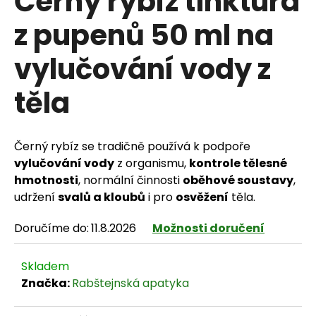
Černý rybíz tinktura
z pupenů 50 ml na
vylučování vody z
HLEDAT
těla
D
Černý rybíz se tradičně používá k podpoře
o
vylučování vody
z organismu,
kontrole tělesné
p
hmotnosti
, normální činnosti
oběhové soustavy
,
udržení
svalů a kloubů
i pro
osvěžení
těla.
o
Doručíme do:
11.8.2026
Možnosti doručení
r
u
Skladem
č
Značka:
Rabštejnská apatyka
u