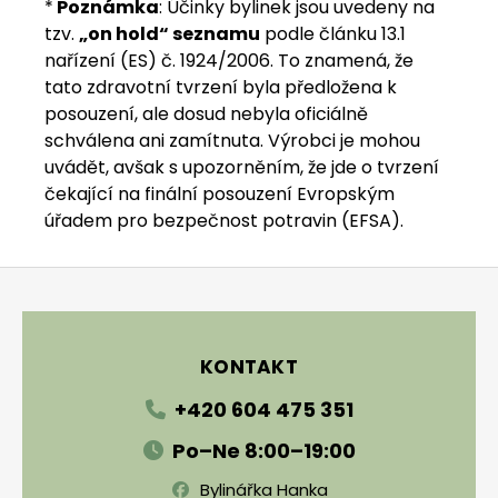
*
Poznámka
: Účinky bylinek jsou uvedeny na
tzv.
„on hold“ seznamu
podle článku 13.1
nařízení (ES) č. 1924/2006. To znamená, že
tato zdravotní tvrzení byla předložena k
posouzení, ale dosud nebyla oficiálně
schválena ani zamítnuta. Výrobci je mohou
uvádět, avšak s upozorněním, že jde o tvrzení
čekající na finální posouzení Evropským
úřadem pro bezpečnost potravin (EFSA).
Zápatí
KONTAKT
+420 604 475 351
Po–Ne 8:00–19:00
Bylinářka Hanka