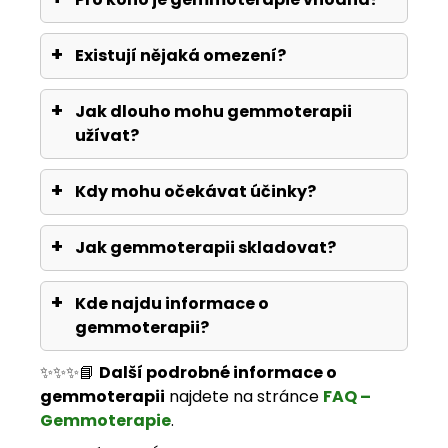
Existují nějaká omezení?
Jak dlouho mohu gemmoterapii
užívat?
Kdy mohu očekávat účinky?
Jak gemmoterapii skladovat?
Kde najdu informace o
gemmoterapii?
✨✨✨📘
Další podrobné informace o
gemmoterapii
najdete na stránce
FAQ –
Gemmoterapie
.