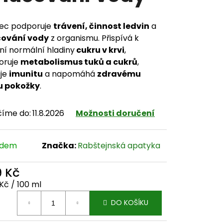
vec podporuje
trávení, činnost ledvin
a
čování vody
z organismu. Přispívá k
ní normální hladiny
cukru v krvi
,
oruje
metabolismus tuků a cukrů
,
uje
imunitu
a napomáhá
zdravému
u pokožky
.
číme do:
11.8.2026
Možnosti doručení
adem
Značka:
Rabštejnská apatyka
9 Kč
ná cena:
Kč / 100 ml
DO KOŠÍKU