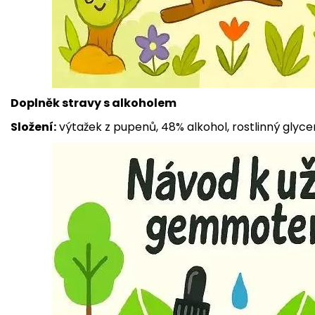
Doplněk stravy s alkoholem
Složení:
výtažek z pupenů, 48% alkohol, rostlinný glyce