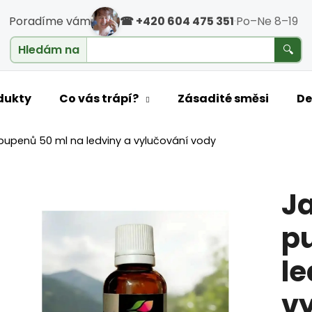
Poradíme vám
☎ +420 604 475 351
·
Po–Ne 8–19
cholesterol
Hledám na
🔍
o potřebujete najít?
dukty
Co vás trápí?
Zásadité směsi
De
 pupenů 50 ml na ledviny a vylučování vody
HLEDAT
Ja
Doporučujeme
p
le
v