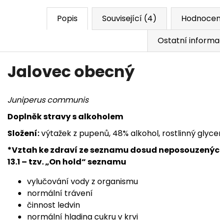
Popis
Související (4)
Hodnocen
Ostatní inform
Jalovec obecný
Juniperus communis
Doplněk stravy s alkoholem
Složení:
výtažek z pupenů, 48% alkohol, rostlinný glyce
*Vztah ke zdraví ze seznamu dosud neposouzených
13.1 – tzv. „On hold“ seznamu
vylučování vody z organismu
normální trávení
činnost ledvin
normální hladina cukru v krvi