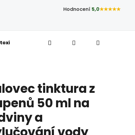
Hodnocení
5,0
★★★★★
Hledat
Přihlášení
Nákupní ko
toxikace a hubnutí
Bylinné kapky
Tobolky,
lovec tinktura z
upenů 50 ml na
dviny a
ylučování vody