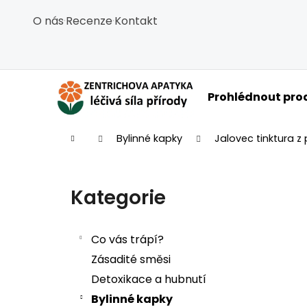
Košík
Přejít na obsah
O nás
·
Recenze
·
Kontakt
Zpět
Zpět
do
do
obchodu
obchodu
C
Prohlédnout pro
Domů
Bylinné kapky
Jalovec tinktura z
Postranní panel
Kategorie
Přeskočit kategorie
Co vás trápí?
Zásadité směsi
Detoxikace a hubnutí
Bylinné kapky