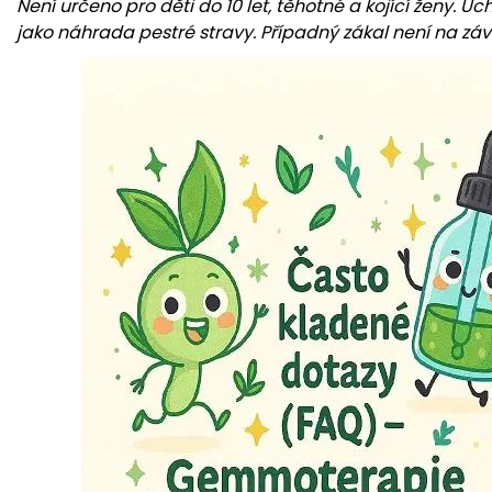
Není určeno pro děti do 10 let, těhotné a kojící ženy. 
jako náhrada pestré stravy. Případný zákal není na zá