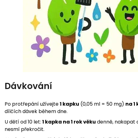
Dávkování
Po protřepání užívejte
1 kapku
(0,05 ml = 50 mg)
na 1 
dílčích dávek během dne.
U dětí od 10 let:
1 kapka na 1 rok věku
denně, nakapat d
nesmí překročit.