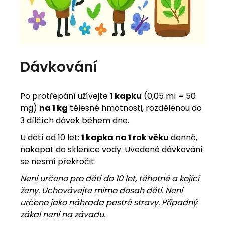
Dávkování
Po protřepání užívejte
1 kapku
(0,05 ml = 50
mg)
na 1 kg
tělesné hmotnosti, rozdělenou do
3 dílčích dávek během dne.
U dětí od 10 let:
1 kapka na 1 rok věku
denně,
nakapat do sklenice vody. Uvedené dávkování
se nesmí překročit.
Není určeno pro děti do 10 let, těhotné a kojící
ženy. Uchovávejte mimo dosah dětí. Není
určeno jako náhrada pestré stravy. Případný
zákal není na závadu.