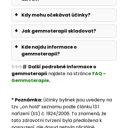
Kdy mohu očekávat účinky?
Jak gemmoterapii skladovat?
Kde najdu informace o
gemmoterapii?
✨✨✨📘
Další podrobné informace o
gemmoterapii
najdete na stránce
FAQ –
Gemmoterapie
.
*
Poznámka
:
Účinky bylinek jsou uvedeny na
tzv. „on hold“ seznamu podle článku 13.1
nařízení (ES) č. 1924/2006. To znamená, že
tato zdravotní tvrzení byla předložena k
posouzení, ale dosud nebyla oficiálně