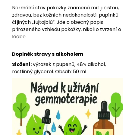
Normální stav pokožky znamená mít ji čistou,
zdravou, bez kožních nedokonalostí, pupínků
či jiných „fujtajblů“. Jde o obecný popis
přirozeného vzhledu pokožky, nikoli o tvrzení o
léčbě.
Doplněk stravy s alkoholem
Složení:
výtažek z pupenů, 48% alkohol,
rostlinný glycerol. Obsah: 50 ml