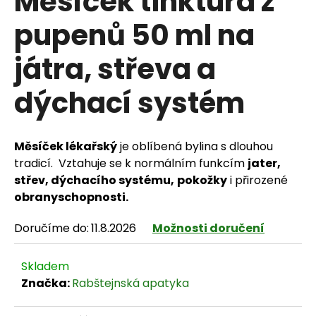
Měsíček tinktura z
pupenů 50 ml na
játra, střeva a
HLEDAT
dýchací systém
D
Měsíček lékařský
je oblíbená bylina s dlouhou
o
tradicí. Vztahuje se k normálním funkcím
jater,
p
střev, dýchacího systému,
pokožky
i přirozené
obranyschopnosti.
o
Doručíme do:
11.8.2026
Možnosti doručení
r
u
Skladem
č
Značka:
Rabštejnská apatyka
u