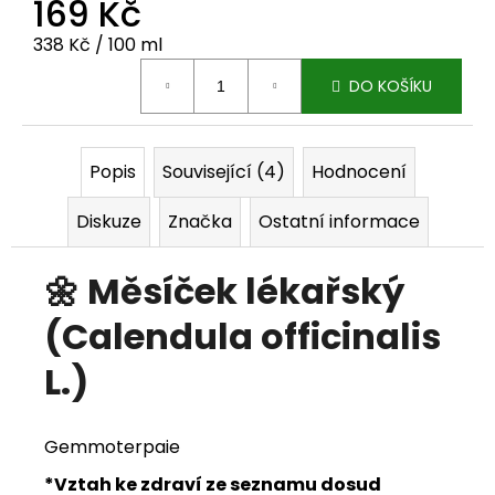
169 Kč
j
Měrná cena:
338 Kč / 100 ml
e
DO KOŠÍKU
m
e
Popis
Související (4)
Hodnocení
Diskuze
Značka
Ostatní informace
🌼 Měsíček lékařský
(Calendula officinalis
L.)
Gemmoterpaie
*Vztah ke zdraví ze seznamu dosud