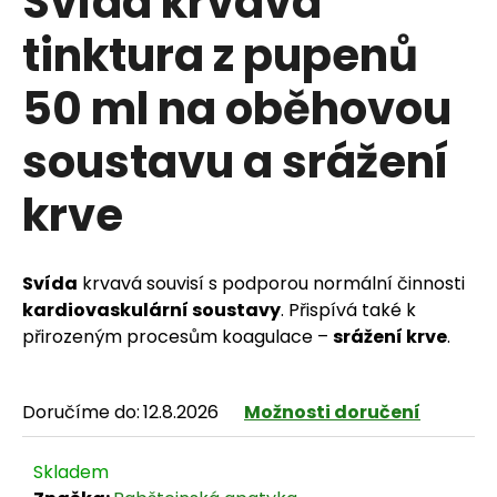
Svída krvavá
tinktura z pupenů
50 ml na oběhovou
HLEDAT
soustavu a srážení
krve
D
o
p
Svída
krvavá souvisí s podporou normální činnosti
kardiovaskulární soustavy
. Přispívá také k
o
přirozeným procesům koagulace –
srážení krve
.
r
u
Doručíme do:
12.8.2026
Možnosti doručení
č
Skladem
u