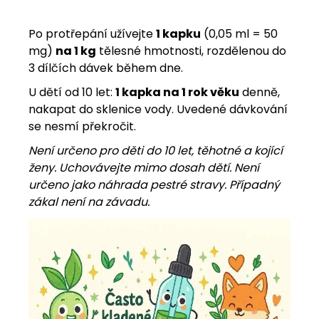
Po protřepání užívejte
1 kapku
(0,05 ml = 50
mg)
na 1 kg
tělesné hmotnosti, rozdělenou do
3 dílčích dávek během dne.
U dětí od 10 let:
1 kapka na 1 rok věku
denně,
nakapat do sklenice vody. Uvedené dávkování
se nesmí překročit.
Není určeno pro děti do 10 let, těhotné a kojící
ženy. Uchovávejte mimo dosah dětí. Není
určeno jako náhrada pestré stravy. Případný
zákal není na závadu.