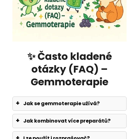
✨ Často kladené
otázky (FAQ) –
Gemmoterapie
Jak se gemmoterapie užívá?
Jak kombinovat více preparátů?
Lze použít i rozprašovač?