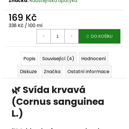
Značka:
Rabštejnská apatyka
j
169 Kč
e
Měrná cena:
338 Kč / 100 ml
m
DO KOŠÍKU
e
Popis
Související (4)
Hodnocení
Diskuze
Značka
Ostatní informace
🌿 Svída krvavá
(Cornus sanguinea
L.)