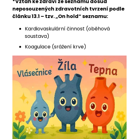
*Vztah ke zdraví ze seznamu dosud
neposouzených zdravotních tvrzení podle
článku 13.1 – tzv. „On hold“ seznamu:
Kardiovaskulární činnost (oběhová
soustava)
Koagulace (srážení krve)