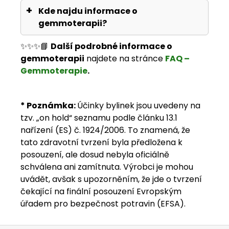
Kde najdu informace o
gemmoterapii?
✨✨✨📘
Další podrobné informace o
gemmoterapii
najdete na stránce
FAQ –
Gemmoterapie
.
*
Poznámka
:
Účinky bylinek jsou uvedeny na
tzv. „on hold“ seznamu podle článku 13.1
nařízení (ES) č. 1924/2006. To znamená, že
tato zdravotní tvrzení byla předložena k
posouzení, ale dosud nebyla oficiálně
schválena ani zamítnuta. Výrobci je mohou
uvádět, avšak s upozorněním, že jde o tvrzení
čekající na finální posouzení Evropským
úřadem pro bezpečnost potravin (EFSA).