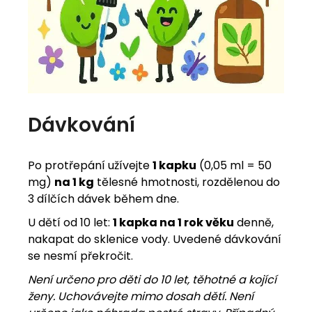
Dávkování
Po protřepání užívejte
1 kapku
(0,05 ml = 50
mg)
na 1 kg
tělesné hmotnosti, rozdělenou do
3 dílčích dávek během dne.
U dětí od 10 let:
1 kapka na 1 rok věku
denně,
nakapat do sklenice vody. Uvedené dávkování
se nesmí překročit.
Není určeno pro děti do 10 let, těhotné a kojící
ženy. Uchovávejte mimo dosah dětí. Není