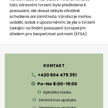
tato zdravotní tvrzení byla předložena k
posouzení, ale dosud nebyla oficiálně
schválena ani zamítnuta. Výrobci je mohou
uvádět, avšak s upozorněním, že jde o tvrzení
čekající na finální posouzení Evropským
úřadem pro bezpečnost potravin (EFSA).
Zápatí
KONTAKT
+420 604 475 351
Po–Ne 8:00–19:00
Bylinářka Hanka
Zentrichova apatyka
Zentrichova apatyka