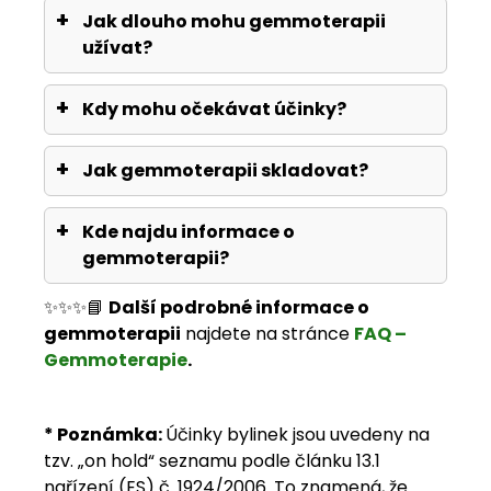
Jak dlouho mohu gemmoterapii
užívat?
Kdy mohu očekávat účinky?
Jak gemmoterapii skladovat?
Kde najdu informace o
gemmoterapii?
✨✨✨📘
Další podrobné informace o
gemmoterapii
najdete na stránce
FAQ –
Gemmoterapie
.
*
Poznámka
:
Účinky bylinek jsou uvedeny na
tzv. „on hold“ seznamu podle článku 13.1
nařízení (ES) č. 1924/2006. To znamená, že