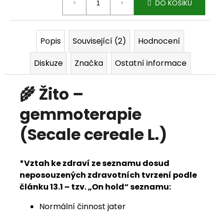
DO KOŠÍKU
j
e
Popis
Související (2)
Hodnocení
m
Diskuze
Značka
Ostatní informace
e
🌾 Žito –
gemmoterapie
(Secale cereale L.)
*Vztah ke zdraví ze seznamu dosud
neposouzených zdravotních tvrzení podle
článku 13.1 – tzv. „On hold“ seznamu:
Normální činnost jater