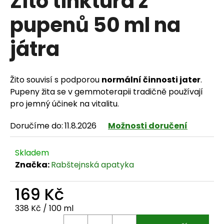
Žito tinktura z
pupenů 50 ml na
játra
HLEDAT
Žito souvisí s podporou
normální činnosti jater
.
D
Pupeny žita se v gemmoterapii tradičně používají
pro jemný účinek na vitalitu.
o
Doručíme do:
11.8.2026
Možnosti doručení
p
o
Skladem
r
Značka:
Rabštejnská apatyka
u
169 Kč
č
Měrná cena:
338 Kč / 100 ml
u