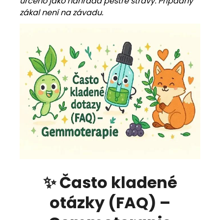
určeno jako náhrada pestré stravy. Případný
zákal není na závadu.
✨ Často kladené
otázky (FAQ) –